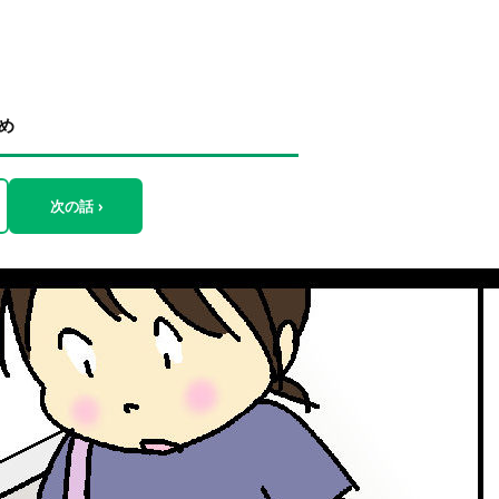
め
次の話 ›