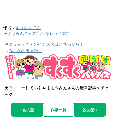
作者：
ようみんさん
⇒
ようみんさんの記事をもっと読む
⇒
ようみんさんのインスタはこちらから！
⇒
みんなの漫画読む
★
フォロー
していもやまようみんさんの最新記事をチェ
ック！
‹ 前の話
作家一覧
次の話 ›