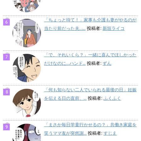
「ちょっと待て！」家事も介護も妻がやるのが
当たり前だった夫…...
投稿者:
新垣ライコ
「で、それいくら？」一緒に喜んでほしかった
だけなのに…ハンド...
投稿者:
ずん
「何も知らない二人でいられる最後の日」妊娠
を伝える日の直前、...
投稿者:
ふくふく
「まさか毎日学童行かせるの？」共働き家庭を
笑うママ友が突然謝...
投稿者:
すじえ