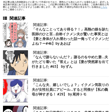
本記事は個人的体験談などに基づいて作成されており、脚色なども加えられている場合もあり、必ずしも
各読者の状況にあてはまるとは限りません。この記事の情報を用いて行動される場合、ご自身の責任と判
断により対応いただけますようお願い致します。 尚、記事に不適切な内容が含まれている場合は
こちら
からご連絡ください。
関連記事
関連記事:
「そんなことってあり得る？！」高熱の娘を診た
医師のひと言…自称イクメン夫が驚いた事実とは
【妻と身体が入れ替わった話ー俺ってイクメンだ
よね？ー#46】by あおば
関連記事:
「なんで謝らないんだ？」謝るのをやめた妻…夫
がたどり着いた『答え』とは【妻が突然家を出て
行きました #65】 by ずん
関連記事:
「こんな夫、嬉しいでしょ？」イクメン気取りの
夫が女性社員にアピール…すると同僚が【私の義
母が神すぎる！ #29】 by 尾持トモ
関連記事: