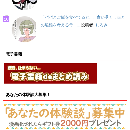
「パパとご飯を食べてると…」食い尽くし夫と
の離婚を考える母、...
投稿者:
しろみ
電子書籍
あなたの体験談大募集！