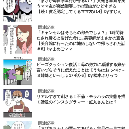
「まさか毎日学童行かせるの？」共働き家庭を笑
うママ友が突然謝罪…その理由がひどすぎる
【続！貧乏認定してくるママ友#14】by すじえ
関連記事:
「キャンセルはそちらの都合でしょ？」1時間待
たされ帰ると告げた母に…美容師がまさかの宣告
【美容院に行ったのに施術しないで帰らされた話
＃8】by まめごママ
関連記事:
ビーズクッション復活！母の努力に感謝する娘が
言いづらそうに伝えたことは【うちはおっぺけ～
３姉妹といっしょ174話-3】by 松本ぷりっつ
関連記事:
リアルすぎて刺さる！不倫・モラハラの実態を描
く話題のインスタグラマー・虹丸さんとは？
関連記事:
「おばあちゃんが買ってあげる」実母の一言で始