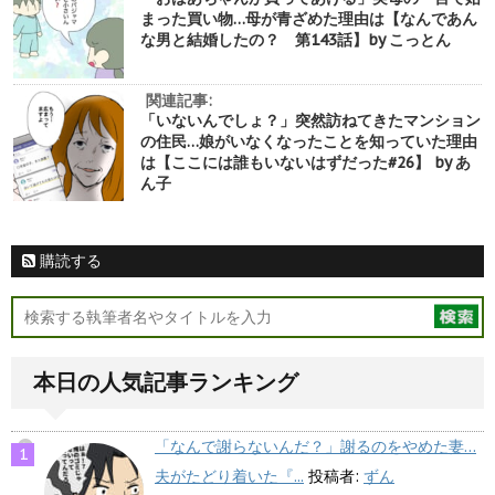
まった買い物…母が青ざめた理由は【なんであん
な男と結婚したの？ 第143話】by こっとん
関連記事:
「いないんでしょ？」突然訪ねてきたマンション
の住民…娘がいなくなったことを知っていた理由
は【ここには誰もいないはずだった#26】 by あ
ん子
購読する
本日の人気記事ランキング
「なんで謝らないんだ？」謝るのをやめた妻…
夫がたどり着いた『...
投稿者:
ずん