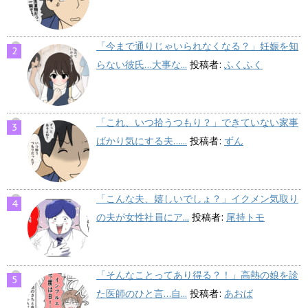
「今まで通りじゃいられなくなる？」妊娠を知
らない彼氏…大事な...
投稿者:
ふくふく
「これ、いつ拾うつもり？」できていない家事
ばかり気にする夫…...
投稿者:
ずん
「こんな夫、嬉しいでしょ？」イクメン気取り
の夫が女性社員にア...
投稿者:
尾持トモ
「そんなことってあり得る？！」高熱の娘を診
た医師のひと言…自...
投稿者:
あおば