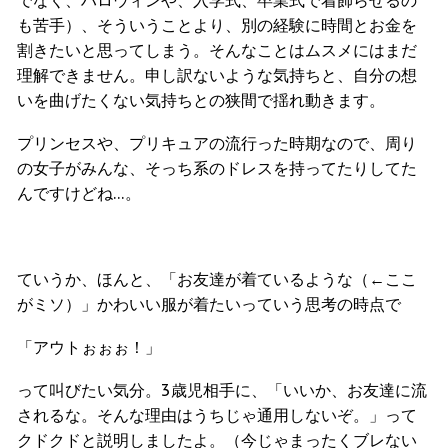
でなく、ハロウィンや、入学式、卒業式で着飾らせるの
も苦手）、そういうことより、別の経験に時間とお金を
割きたいと思ってしまう。そんなことはムスメにはまだ
理解できません。申し訳ないような気持ちと、自分の想
いを曲げたくない気持ちとの狭間で揺れ動きます。
プリンセスや、プリキュアの流行った時期なので、周り
の女子がみんな、そっち系のドレスを持ってたりしてた
んですけどね…。
ていうか、ほんと、「お友達が着ているような（←ここ
がミソ）」かわいい服が着たいっていう思考の時点で
「アウトぉぉぉ！」
って叫びたい気分。3歳児相手に、「いいか、お友達に流
されるな。そんな理由はうちじゃ通用しないぞ。」って
クドクドと説明しましたよ。（今じゃまったくブレない