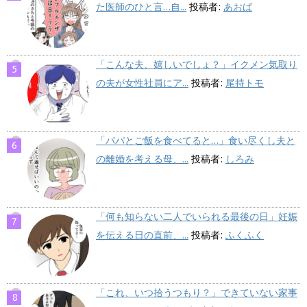
た医師のひと言…自...
投稿者:
あおば
「こんな夫、嬉しいでしょ？」イクメン気取り
の夫が女性社員にア...
投稿者:
尾持トモ
「パパとご飯を食べてると…」食い尽くし夫と
の離婚を考える母、...
投稿者:
しろみ
「何も知らない二人でいられる最後の日」妊娠
を伝える日の直前、...
投稿者:
ふくふく
「これ、いつ拾うつもり？」できていない家事