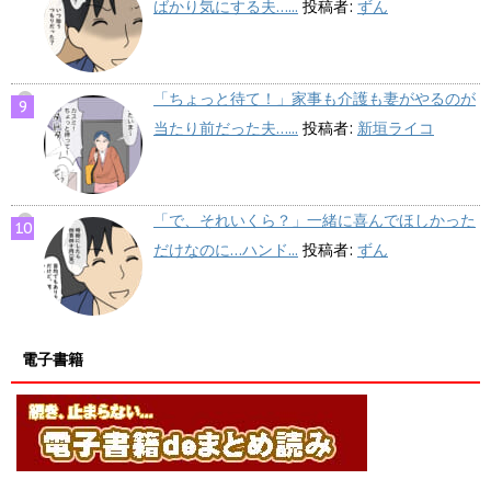
ばかり気にする夫…...
投稿者:
ずん
「ちょっと待て！」家事も介護も妻がやるのが
当たり前だった夫…...
投稿者:
新垣ライコ
「で、それいくら？」一緒に喜んでほしかった
だけなのに…ハンド...
投稿者:
ずん
電子書籍