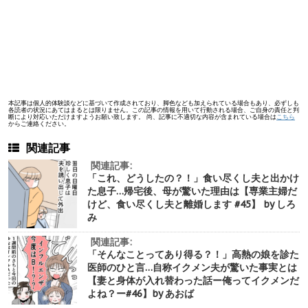
本記事は個人的体験談などに基づいて作成されており、脚色なども加えられている場合もあり、必ずしも
各読者の状況にあてはまるとは限りません。この記事の情報を用いて行動される場合、ご自身の責任と判
断により対応いただけますようお願い致します。 尚、記事に不適切な内容が含まれている場合は
こちら
からご連絡ください。
関連記事
関連記事:
「これ、どうしたの？！」食い尽くし夫と出かけ
た息子…帰宅後、母が驚いた理由は【専業主婦だ
けど、食い尽くし夫と離婚します #45】 by しろ
み
関連記事:
「そんなことってあり得る？！」高熱の娘を診た
医師のひと言…自称イクメン夫が驚いた事実とは
【妻と身体が入れ替わった話ー俺ってイクメンだ
よね？ー#46】by あおば