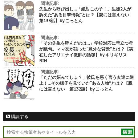
関連記事:
先生から呼び出し…「絶対この子！」生徒2人が
訴えた“ある目撃情報”とは？【親には言えない
第133話】by こっとん
関連記事:
「その先生を呼んだのは…」学校対応に苛立つ母
が絶句。ママ友が語った“意外な背景”とは？【実
在したアリエナイ教師の話⑳】by キリギリス
RIN
関連記事:
「ただの妬みでしょ？」彼氏を悪く言う友達に逆
上！…その様子を見ていた“ある人物”とは？【親
には言えない 第132話】by こっとん
購読する