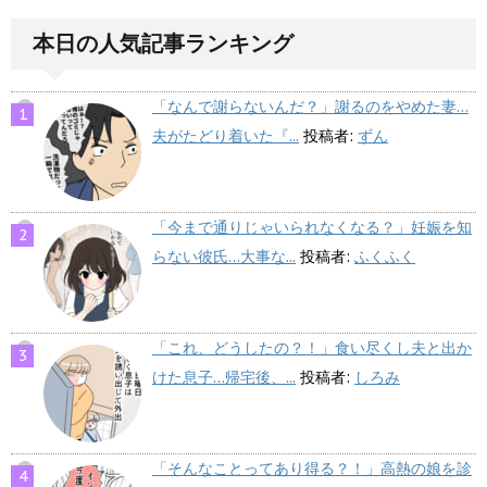
本日の人気記事ランキング
「なんで謝らないんだ？」謝るのをやめた妻…
夫がたどり着いた『...
投稿者:
ずん
「今まで通りじゃいられなくなる？」妊娠を知
らない彼氏…大事な...
投稿者:
ふくふく
「これ、どうしたの？！」食い尽くし夫と出か
けた息子…帰宅後、...
投稿者:
しろみ
「そんなことってあり得る？！」高熱の娘を診