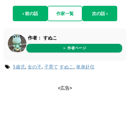
‹ 前の話
作家一覧
次の話 ›
作者：
すぬこ
＞ 作者ページ
3歳児
,
女の子
,
子育て
すぬこ
,
単身赴任
<広告>