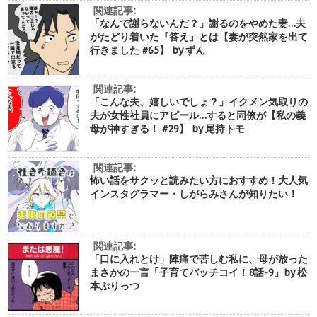
関連記事:
「なんで謝らないんだ？」謝るのをやめた妻…夫
がたどり着いた『答え』とは【妻が突然家を出て
行きました #65】 by ずん
関連記事:
「こんな夫、嬉しいでしょ？」イクメン気取りの
夫が女性社員にアピール…すると同僚が【私の義
母が神すぎる！ #29】 by 尾持トモ
関連記事:
怖い話をサクッと読みたい方におすすめ！大人気
インスタグラマー・しがらみさんが知りたい！
関連記事:
「口に入れとけ」陣痛で苦しむ私に、母が放った
まさかの一言「子育てバッチコイ！8話-9」by 松
本ぷりっつ