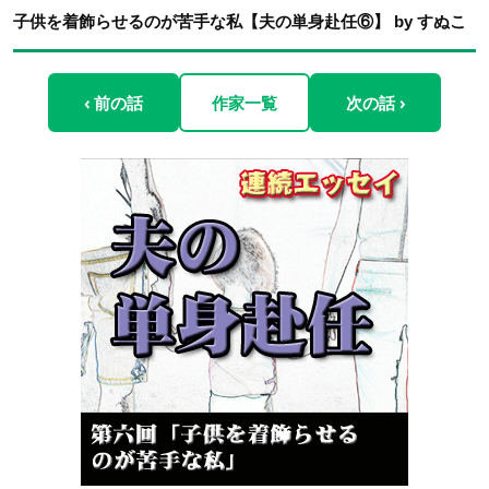
子供を着飾らせるのが苦手な私【夫の単身赴任⑥】 by すぬこ
‹ 前の話
作家一覧
次の話 ›