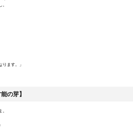
し。
。
なります。」
才能の芽】
よ。
」