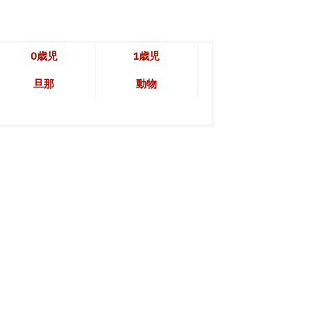
0歳児
1歳児
旦那
動物