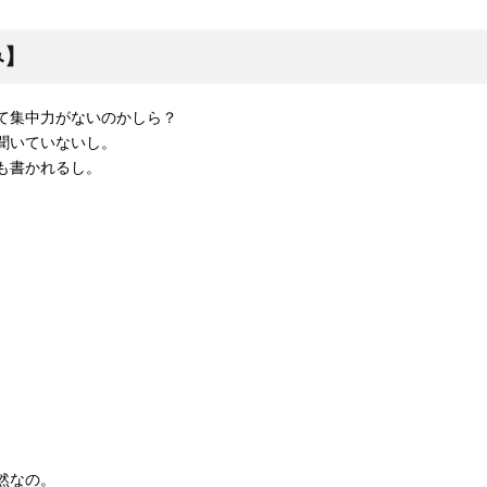
み】
て集中力がないのかしら？
聞いていないし。
も書かれるし。
。
然なの。