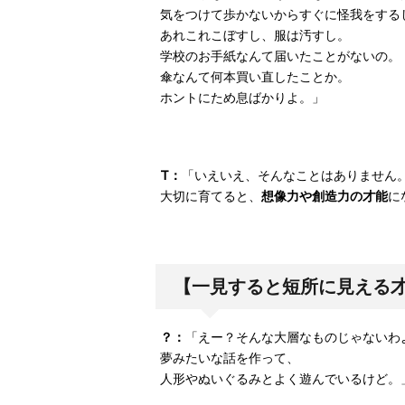
気をつけて歩かないからすぐに怪我をする
あれこれこぼすし、服は汚すし。
学校のお手紙なんて届いたことがないの。
傘なんて何本買い直したことか。
ホントにため息ばかりよ。」
T：
「いえいえ、そんなことはありません
大切に育てると、
想像力や創造力の才能
に
【一見すると短所に見える
？：
「えー？そんな大層なものじゃないわ
夢みたいな話を作って、
人形やぬいぐるみとよく遊んでいるけど。