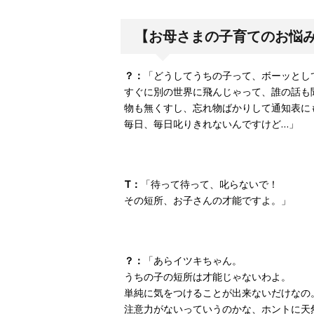
【お母さまの子育てのお悩
？：
「どうしてうちの子って、ボーッとし
すぐに別の世界に飛んじゃって、誰の話も
物も無くすし、忘れ物ばかりして通知表に
毎日、毎日叱りきれないんですけど…」
T：
「待って待って、叱らないで！
その短所、お子さんの才能ですよ。」
？：
「あらイツキちゃん。
うちの子の短所は才能じゃないわよ。
単純に気をつけることが出来ないだけなの
注意力がないっていうのかな、ホントに天