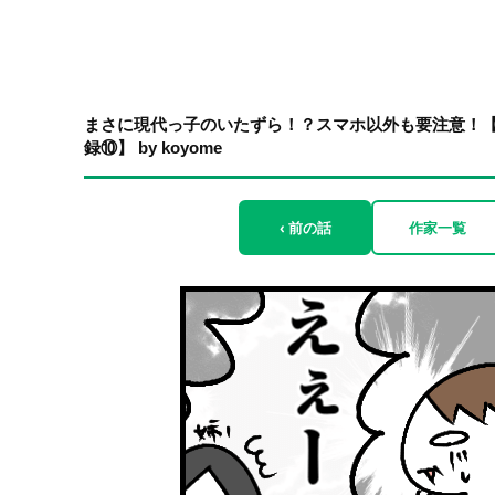
まさに現代っ子のいたずら！？スマホ以外も要注意！【
録⑩】 by koyome
‹ 前の話
作家一覧