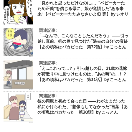
「良かれと思っただけなのに…」“ベビーカーた
ため正義”を信じる母に、娘が危惧した“ある未
来”【ベビーカーたたみなさいよ⑩ 完】by シオリ
関連記事:
「…なんで、こんなことしたんだろう」 ――引っ
越し直前、机の奥で見つけた“過去の自分”の痕跡
【あの頃私はバカだった 第32話】by こっとん
関連記事:
「え…これって…？」引っ越しの日。21歳の花嫁
が荷造り中に見つけたものは、“あの時”の…！？
【あの頃私はバカだった 第31話】by こっとん
関連記事:
彼の両親と初めて会った日 ――わがままだった
私にかけられた、“想像もしてなかった”言葉【あ
の頃私はバカだった 第30話】by こっとん