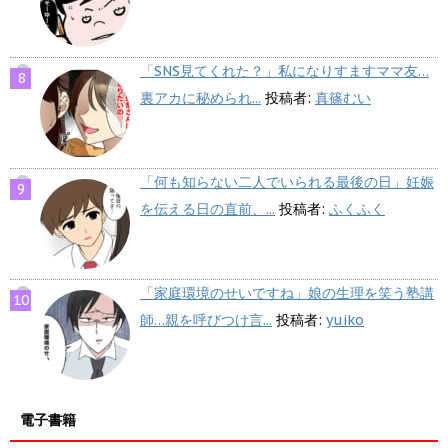
「SNS見てくれた？」私になりすますママ友…
裏アカに秘められ...
投稿者:
真篠むい
「何も知らない二人でいられる最後の日」妊娠
を伝える日の直前、...
投稿者:
ふくふく
「家庭環境のせいですね」娘の生理を笑う塾講
師…親を呼びつけ言...
投稿者:
yuiko
電子書籍