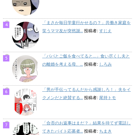
「まさか毎日学童行かせるの？」共働き家庭を
笑うママ友が突然謝...
投稿者:
すじえ
「パパとご飯を食べてると…」食い尽くし夫と
の離婚を考える母、...
投稿者:
しろみ
「男が手伝ってるんだから感謝しろ！」夫をイ
クメンだと絶賛する...
投稿者:
尾持トモ
「合否のお返事はまだ？」結果を待てず電話し
てきたバイト応募者...
投稿者:
ちまき