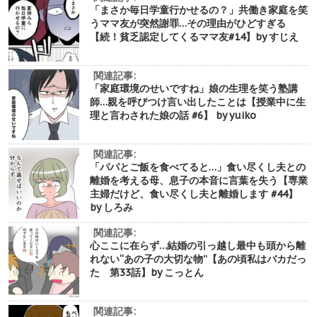
「まさか毎日学童行かせるの？」共働き家庭を笑
うママ友が突然謝罪…その理由がひどすぎる
【続！貧乏認定してくるママ友#14】by すじえ
関連記事:
「家庭環境のせいですね」娘の生理を笑う塾講
師…親を呼びつけ言い出したことは【授業中に生
理と言わされた娘の話 #6】 by yuiko
関連記事:
「パパとご飯を食べてると…」食い尽くし夫との
離婚を考える母、息子の本音に言葉を失う【専業
主婦だけど、食い尽くし夫と離婚します #44】
by しろみ
関連記事:
心ここに在らず…結婚の引っ越し最中も頭から離
れない“あの子の大切な物”【あの頃私はバカだっ
た 第33話】by こっとん
関連記事: