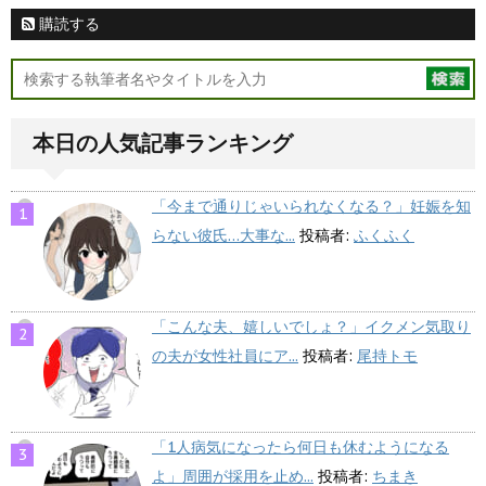
購読する
本日の人気記事ランキング
「今まで通りじゃいられなくなる？」妊娠を知
らない彼氏…大事な...
投稿者:
ふくふく
「こんな夫、嬉しいでしょ？」イクメン気取り
の夫が女性社員にア...
投稿者:
尾持トモ
「1人病気になったら何日も休むようになる
よ」周囲が採用を止め...
投稿者:
ちまき