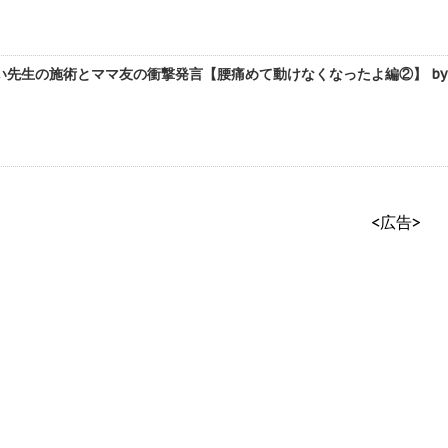
先生の施術とママ友の衝撃発言【腰痛めて動けなくなったよ編②】 by 
<広告>