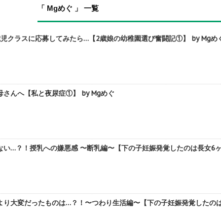
「 Mgめぐ 」 一覧
児クラスに応募してみたら…【2歳娘の幼稚園選び奮闘記①】 by Mgめ
さんへ【私と夜尿症①】 by Mgめぐ
い…？！授乳への嫌悪感 〜断乳編〜【下の子妊娠発覚したのは長女6ヶ月②
り大変だったものは…？！〜つわり生活編〜【下の子妊娠発覚したのは長女