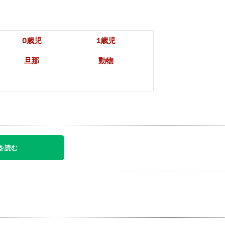
0歳児
1歳児
旦那
動物
を読む