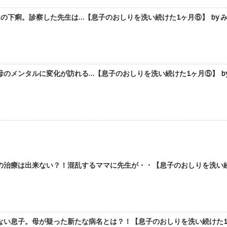
の下痢。診察した先生は…【息子のおしりを洗い続けた1ヶ月⑥】 by 
のメンタルに変化が訪れる…【息子のおしりを洗い続けた1ヶ月⑤】 by
治療は出来ない？！混乱するママに先生が・・【息子のおしりを洗い続け
い息子。母が疑った新たな病名とは？！【息子のおしりを洗い続けた1ヶ