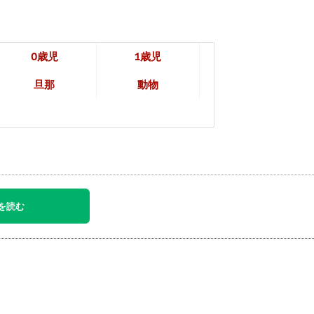
0歳児
1歳児
旦那
動物
を読む