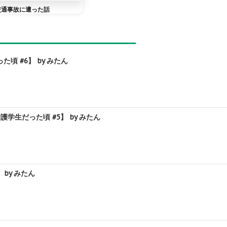
交通事故に遭った話
 #6】 by みたん
生だった頃 #5】 by みたん
by みたん