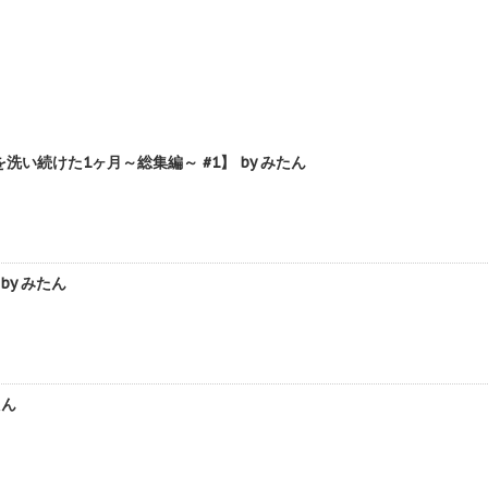
続けた1ヶ月～総集編～ #1】 by みたん
y みたん
たん