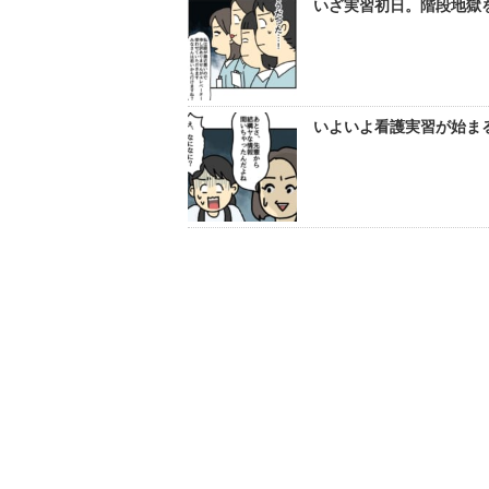
いざ実習初日。階段地獄を
いよいよ看護実習が始まる