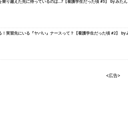
乗り越えた先に待っているのは…?【看護学生だった頃 #3】 by みたん
！実習先にいる『ヤバい』ナースって？【看護学生だった頃 #2】 by 
<広告>