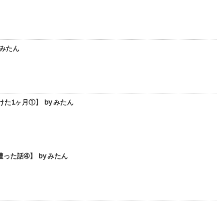
 みたん
1ヶ月①】 by みたん
た話➃】 by みたん