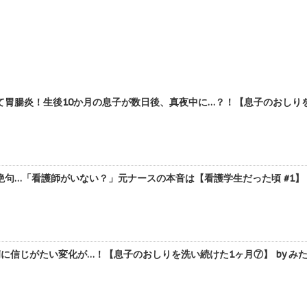
胃腸炎！生後10か月の息子が数日後、真夜中に…？！【息子のおしりを洗い
句…「看護師がいない？」元ナースの本音は【看護学生だった頃 #1】 b
に信じがたい変化が…！【息子のおしりを洗い続けた1ヶ月⑦】 by み