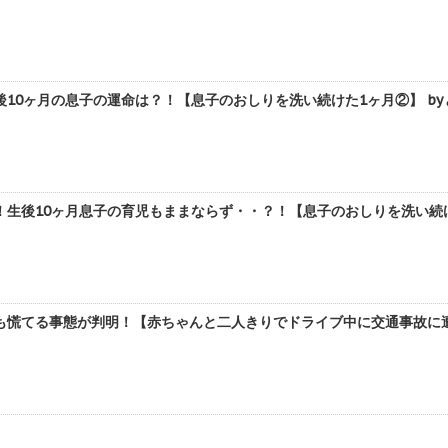
10ヶ月の息子の運命は？！【息子のおしりを洗い続けた1ヶ月②】 by
生後10ヶ月息子の育児もままならず・・？！【息子のおしりを洗い続けた
慌てる事態が判明！【赤ちゃんと二人きりでドライブ中に交通事故に遭っ