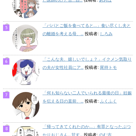
「パパとご飯を食べてると…」食い尽くし夫と
の離婚を考える母、...
投稿者:
しろみ
「こんな夫、嬉しいでしょ？」イクメン気取り
の夫が女性社員にア...
投稿者:
尾持トモ
「何も知らない二人でいられる最後の日」妊娠
を伝える日の直前、...
投稿者:
ふくふく
「帰ってきてくれたのか…」有罪となったぶつ
かりおじさん…甘す...
投稿者:
のむ吉