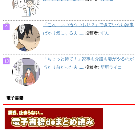
「これ、いつ拾うつもり？」できていない家事
ばかり気にする夫…...
投稿者:
ずん
「ちょっと待て！」家事も介護も妻がやるのが
当たり前だった夫…...
投稿者:
新垣ライコ
電子書籍