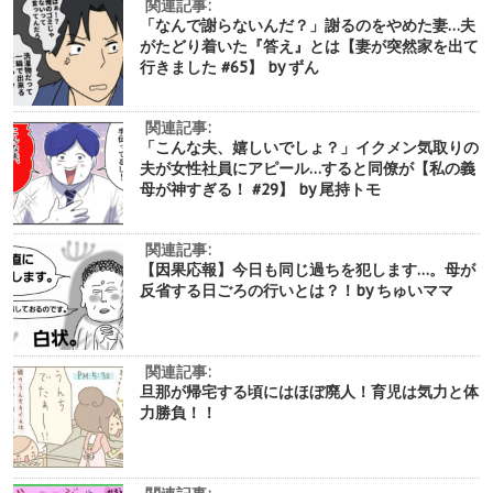
関連記事:
「なんで謝らないんだ？」謝るのをやめた妻…夫
がたどり着いた『答え』とは【妻が突然家を出て
行きました #65】 by ずん
関連記事:
「こんな夫、嬉しいでしょ？」イクメン気取りの
夫が女性社員にアピール…すると同僚が【私の義
母が神すぎる！ #29】 by 尾持トモ
関連記事:
【因果応報】今日も同じ過ちを犯します…。母が
反省する日ごろの行いとは？！by ちゅいママ
関連記事:
旦那が帰宅する頃にはほぼ廃人！育児は気力と体
力勝負！！