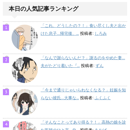
本日の人気記事ランキング
「これ、どうしたの？！」食い尽くし夫と出か
けた息子…帰宅後、...
投稿者:
しろみ
「なんで謝らないんだ？」謝るのをやめた妻…
夫がたどり着いた『...
投稿者:
ずん
「今まで通りじゃいられなくなる？」妊娠を知
らない彼氏…大事な...
投稿者:
ふくふく
「そんなことってあり得る？！」高熱の娘を診
た医師のひと言…自...
投稿者:
あおば