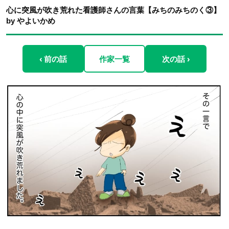
心に突風が吹き荒れた看護師さんの言葉【みちのみちのく③】
by やよいかめ
‹ 前の話
作家一覧
次の話 ›