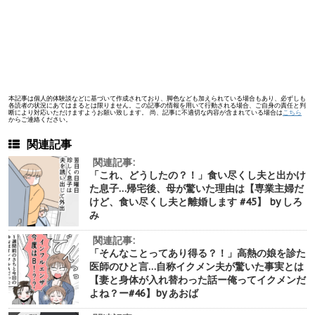
本記事は個人的体験談などに基づいて作成されており、脚色なども加えられている場合もあり、必ずしも
各読者の状況にあてはまるとは限りません。この記事の情報を用いて行動される場合、ご自身の責任と判
断により対応いただけますようお願い致します。 尚、記事に不適切な内容が含まれている場合は
こちら
からご連絡ください。
関連記事
関連記事:
「これ、どうしたの？！」食い尽くし夫と出かけ
た息子…帰宅後、母が驚いた理由は【専業主婦だ
けど、食い尽くし夫と離婚します #45】 by しろ
み
関連記事:
「そんなことってあり得る？！」高熱の娘を診た
医師のひと言…自称イクメン夫が驚いた事実とは
【妻と身体が入れ替わった話ー俺ってイクメンだ
よね？ー#46】by あおば