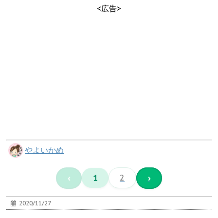
<広告>
やよいかめ
‹
1
2
›
2020/11/27