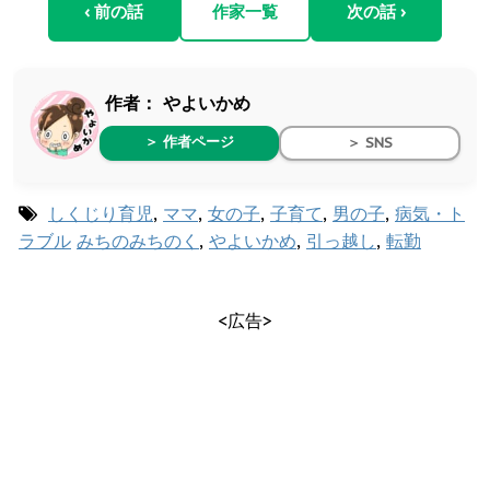
‹ 前の話
作家一覧
次の話 ›
作者：
やよいかめ
＞ 作者ページ
＞ SNS
しくじり育児
,
ママ
,
女の子
,
子育て
,
男の子
,
病気・ト
ラブル
みちのみちのく
,
やよいかめ
,
引っ越し
,
転勤
<広告>