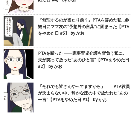
めた日 #4】 by かお
『無理するのが当たり前？』PTAを辞めた私…参
観日にママ友の“予想外の言葉”に固まった【PTA
をやめた日 #3】 by かお
PTAを断った ――家事育児介護も背負う私に、
夫が笑って放った“あのひと言”【PTAをやめた日
#2】 by かお
「それでも皆さんやってますから」――PTA役員
が決まらない中、静かな圧の中で放たれた“あの
一言”【PTAをやめた日 #1】 by かお