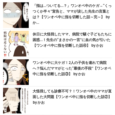
「指は…ついてる…？」ワンオペ中のケガ→“くっ
つくか半々”宣告と、ママが涙した先生の言葉と
は？【ワンオペ中に指を切断した話～完～】 by
か…
休日に大怪我したママ、病院で騒ぐ子どもたちに
困惑…！先生の“まさかの一言”に血の気が引いた
【ワンオペ中に指を切断した話④】 by かお
ワンオペ中に大ケガ！2人の子供を連れて病院
へ？悩んだママがとった“最後の手段”【ワンオペ
中に指を切断した話③】 by かお
大怪我しても診療不可？！ワンオペ中のママが直
面した大問題【ワンオペ中に指を切断した話②】
by かお