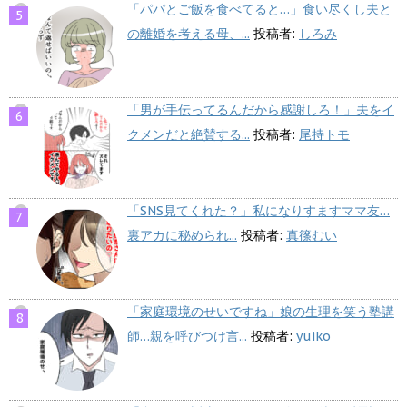
「パパとご飯を食べてると…」食い尽くし夫と
の離婚を考える母、...
投稿者:
しろみ
「男が手伝ってるんだから感謝しろ！」夫をイ
クメンだと絶賛する...
投稿者:
尾持トモ
「SNS見てくれた？」私になりすますママ友…
裏アカに秘められ...
投稿者:
真篠むい
「家庭環境のせいですね」娘の生理を笑う塾講
師…親を呼びつけ言...
投稿者:
yuiko