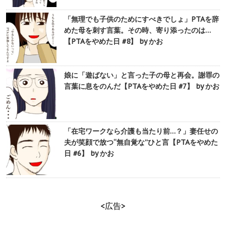
「無理でも子供のためにすべきでしょ」PTAを辞
めた母を刺す言葉。その時、寄り添ったのは…
【PTAをやめた日 #8】 by かお
娘に「遊ばない」と言った子の母と再会。謝罪の
言葉に息をのんだ【PTAをやめた日 #7】 by かお
「在宅ワークなら介護も当たり前…？」妻任せの
夫が笑顔で放つ“無自覚な”ひと言【PTAをやめた
日 #6】 by かお
<広告>