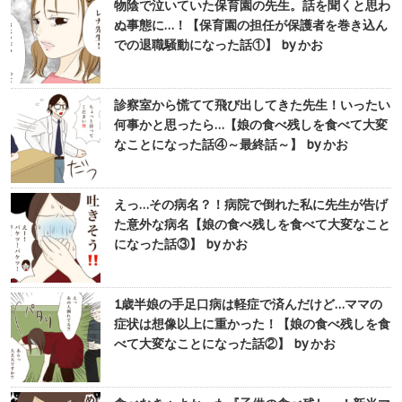
物陰で泣いていた保育園の先生。話を聞くと思わ
ぬ事態に…！【保育園の担任が保護者を巻き込ん
での退職騒動になった話①】 by かお
診察室から慌てて飛び出してきた先生！いったい
何事かと思ったら…【娘の食べ残しを食べて大変
なことになった話④～最終話～】 by かお
えっ…その病名？！病院で倒れた私に先生が告げ
た意外な病名【娘の食べ残しを食べて大変なこと
になった話③】 by かお
1歳半娘の手足口病は軽症で済んだけど…ママの
症状は想像以上に重かった！【娘の食べ残しを食
べて大変なことになった話②】 by かお