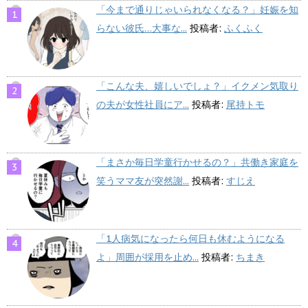
「今まで通りじゃいられなくなる？」妊娠を知
らない彼氏…大事な...
投稿者:
ふくふく
「こんな夫、嬉しいでしょ？」イクメン気取り
の夫が女性社員にア...
投稿者:
尾持トモ
「まさか毎日学童行かせるの？」共働き家庭を
笑うママ友が突然謝...
投稿者:
すじえ
「1人病気になったら何日も休むようになる
よ」周囲が採用を止め...
投稿者:
ちまき