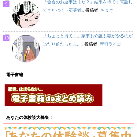
「合否のお返事はまだ？」結果を待てず電話し
てきたバイト応募者...
投稿者:
ちまき
「ちょっと待て！」家事も介護も妻がやるのが
当たり前だった夫…...
投稿者:
新垣ライコ
電子書籍
あなたの体験談大募集！