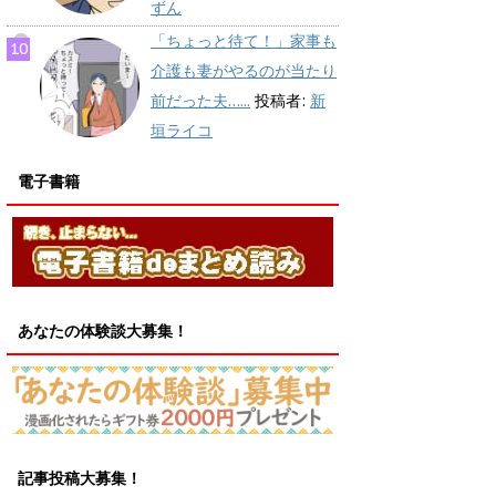
ずん
「ちょっと待て！」家事も
介護も妻がやるのが当たり
前だった夫…...
投稿者:
新
垣ライコ
電子書籍
あなたの体験談大募集！
記事投稿大募集！