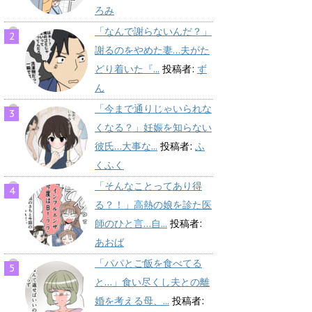
ろみ
「なんで謝らないんだ？」
謝るのをやめた妻…夫がた
どり着いた『...
投稿者:
ず
ん
「今まで通りじゃいられな
くなる？」妊娠を知らない
彼氏…大事な...
投稿者:
ふ
くふく
「そんなことってあり得
る？！」高熱の娘を診た医
師のひと言…自...
投稿者:
あおば
「パパとご飯を食べてる
と…」食い尽くし夫との離
婚を考える母、...
投稿者: