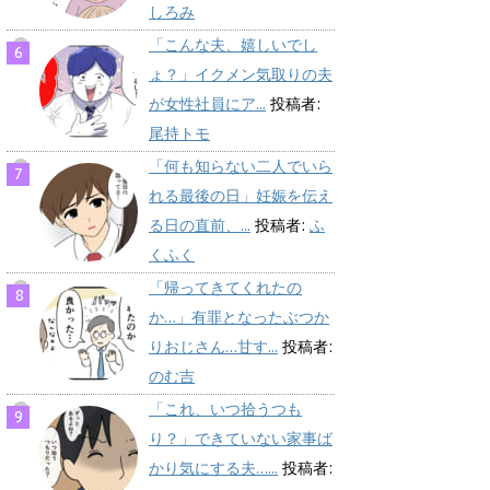
しろみ
「こんな夫、嬉しいでし
ょ？」イクメン気取りの夫
が女性社員にア...
投稿者:
尾持トモ
「何も知らない二人でいら
れる最後の日」妊娠を伝え
る日の直前、...
投稿者:
ふ
くふく
「帰ってきてくれたの
か…」有罪となったぶつか
りおじさん…甘す...
投稿者:
のむ吉
「これ、いつ拾うつも
り？」できていない家事ば
かり気にする夫…...
投稿者: