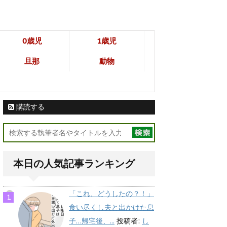
0歳児
1歳児
旦那
動物
購読する
本日の人気記事ランキング
「これ、どうしたの？！」
食い尽くし夫と出かけた息
子…帰宅後、...
投稿者:
し