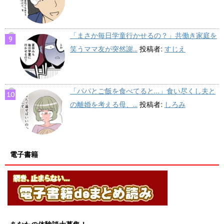
「まさか毎日学童行かせるの？」共働き家庭を
笑うママ友が突然謝...
投稿者:
すじえ
「パパとご飯を食べてると…」食い尽くし夫と
の離婚を考える母、...
投稿者:
しろみ
電子書籍