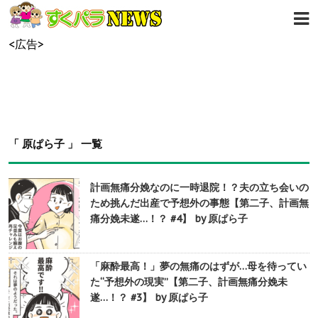
<広告>
「 原ぱら子 」 一覧
計画無痛分娩なのに一時退院！？夫の立ち会いの
ため挑んだ出産で予想外の事態【第二子、計画無
痛分娩未遂…！？ #4】 by 原ぱら子
「麻酔最高！」夢の無痛のはずが…母を待ってい
た“予想外の現実”【第二子、計画無痛分娩未
遂…！？ #3】 by 原ぱら子