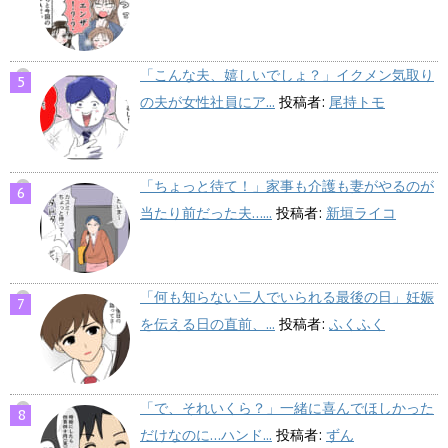
「こんな夫、嬉しいでしょ？」イクメン気取り
の夫が女性社員にア...
投稿者:
尾持トモ
「ちょっと待て！」家事も介護も妻がやるのが
当たり前だった夫…...
投稿者:
新垣ライコ
「何も知らない二人でいられる最後の日」妊娠
を伝える日の直前、...
投稿者:
ふくふく
「で、それいくら？」一緒に喜んでほしかった
だけなのに…ハンド...
投稿者:
ずん