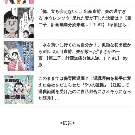
「俺、立ち会えない…」出産直前、夫の遅すぎ
る“ホウレンソウ” 呆れた妻が下した決断は？【第
二子、計画無痛分娩未遂…！？ #2】 by 原ぱら…
「水を買いに行くのも自分か！」孤独な初出産か
ら3年…2人目直前、夫が放った“まさかの一
言”【第二子、計画無痛分娩未遂…！？ #1】 by
原…
このままでは保育園退園？！退職理由を勝手に変
えた会社をだまらせた『3つの証拠』【妊娠して
退職勧奨を受けたのに自己都合にされそうになっ
た話④】…
<広告>