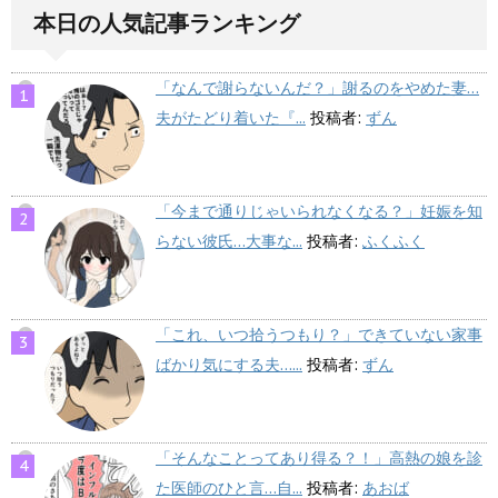
本日の人気記事ランキング
「なんで謝らないんだ？」謝るのをやめた妻…
夫がたどり着いた『...
投稿者:
ずん
「今まで通りじゃいられなくなる？」妊娠を知
らない彼氏…大事な...
投稿者:
ふくふく
「これ、いつ拾うつもり？」できていない家事
ばかり気にする夫…...
投稿者:
ずん
「そんなことってあり得る？！」高熱の娘を診
た医師のひと言…自...
投稿者:
あおば