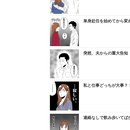
単身赴任を始めてから変わ
突然、夫からの重大告知【
私と仕事どっちが大事？！
連絡なしで飲み歩いてばか