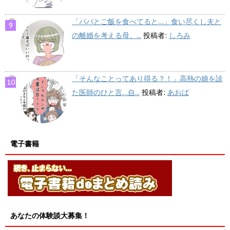
「パパとご飯を食べてると…」食い尽くし夫と
の離婚を考える母、...
投稿者:
しろみ
「そんなことってあり得る？！」高熱の娘を診
た医師のひと言…自...
投稿者:
あおば
電子書籍
あなたの体験談大募集！