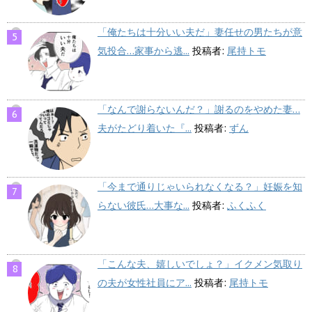
「俺たちは十分いい夫だ」妻任せの男たちが意
気投合…家事から逃...
投稿者:
尾持トモ
「なんで謝らないんだ？」謝るのをやめた妻…
夫がたどり着いた『...
投稿者:
ずん
「今まで通りじゃいられなくなる？」妊娠を知
らない彼氏…大事な...
投稿者:
ふくふく
「こんな夫、嬉しいでしょ？」イクメン気取り
の夫が女性社員にア...
投稿者:
尾持トモ