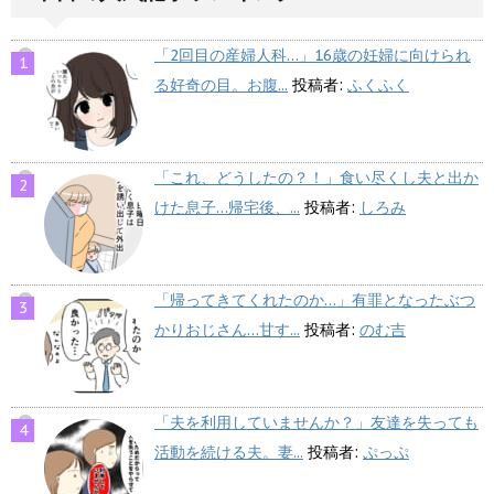
「2回目の産婦人科…」16歳の妊婦に向けられ
る好奇の目。お腹...
投稿者:
ふくふく
「これ、どうしたの？！」食い尽くし夫と出か
けた息子…帰宅後、...
投稿者:
しろみ
「帰ってきてくれたのか…」有罪となったぶつ
かりおじさん…甘す...
投稿者:
のむ吉
「夫を利用していませんか？」友達を失っても
活動を続ける夫。妻...
投稿者:
ぷっぷ