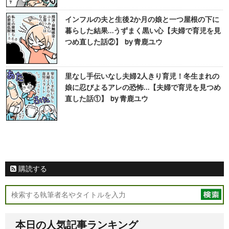
インフルの夫と生後2か月の娘と一つ屋根の下に
暮らした結果…うずまく黒い心【夫婦で育児を見
つめ直した話②】 by 青鹿ユウ
里なし手伝いなし夫婦2人きり育児！冬生まれの
娘に忍びよるアレの恐怖…【夫婦で育児を見つめ
直した話①】 by 青鹿ユウ
購読する
本日の人気記事ランキング