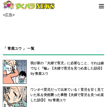
<広告>
「 青鹿ユウ 」 一覧
我が家の「夫婦で育児」に必要なこと、それは線
でなく『輪』【夫婦で育児を見つめ直した話④】
by 青鹿ユウ
ワンオペ育児だって出来ている！育児を甘く見て
いた私を突然襲った事態【夫婦で育児を見つめ直
した話③】 by 青鹿ユウ