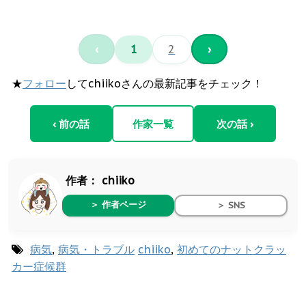
‹
1
2
›
★
フォロー
してchiikoさんの最新記事をチェック！
‹ 前の話
作家一覧
次の話 ›
作者：
chiiko
＞ 作者ページ
＞ SNS
病気
,
病気・トラブル
chiiko
,
初めてのナットクラッ
カー症候群