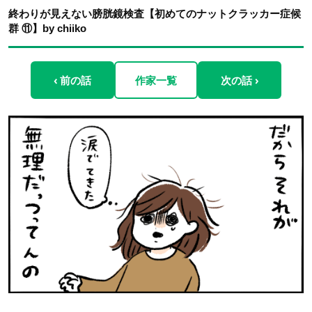
終わりが見えない膀胱鏡検査【初めてのナットクラッカー症候
群 ⑪】by chiiko
‹ 前の話
作家一覧
次の話 ›