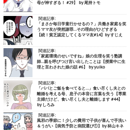
母が神すぎる！ #29】 by 尾持トモ
関連記事:
「まさか毎日学童行かせるの？」共働き家庭を笑
うママ友が突然謝罪…その理由がひどすぎる
【続！貧乏認定してくるママ友#14】by すじえ
関連記事:
「家庭環境のせいですね」娘の生理を笑う塾講
師…親を呼びつけ言い出したことは【授業中に生
理と言わされた娘の話 #6】 by yuiko
関連記事:
「パパとご飯を食べてると…」食い尽くし夫との
離婚を考える母、息子の本音に言葉を失う【専業
主婦だけど、食い尽くし夫と離婚します #44】
by しろみ
関連記事:
風邪の季節に！少しの費用で子供が喜んで手洗い
＆うがい【病気予防と病院選び①】by 林山キネ