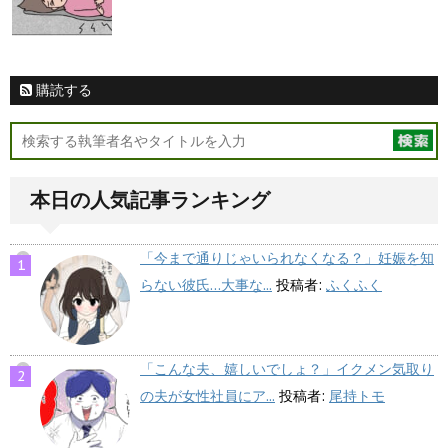
購読する
本日の人気記事ランキング
「今まで通りじゃいられなくなる？」妊娠を知
らない彼氏…大事な...
投稿者:
ふくふく
「こんな夫、嬉しいでしょ？」イクメン気取り
の夫が女性社員にア...
投稿者:
尾持トモ