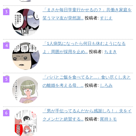
「まさか毎日学童行かせるの？」共働き家庭を
笑うママ友が突然謝...
投稿者:
すじえ
「1人病気になったら何日も休むようになる
よ」周囲が採用を止め...
投稿者:
ちまき
「パパとご飯を食べてると…」食い尽くし夫と
の離婚を考える母、...
投稿者:
しろみ
「男が手伝ってるんだから感謝しろ！」夫をイ
クメンだと絶賛する...
投稿者:
尾持トモ