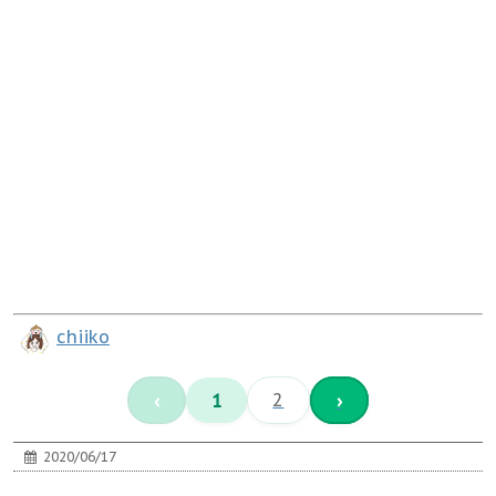
chiiko
‹
1
2
›
2020/06/17