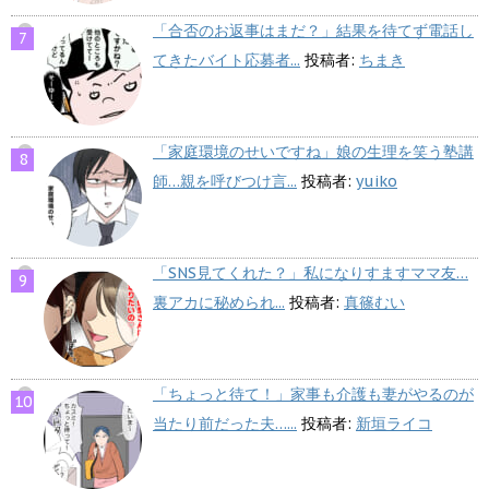
「合否のお返事はまだ？」結果を待てず電話し
てきたバイト応募者...
投稿者:
ちまき
「家庭環境のせいですね」娘の生理を笑う塾講
師…親を呼びつけ言...
投稿者:
yuiko
「SNS見てくれた？」私になりすますママ友…
裏アカに秘められ...
投稿者:
真篠むい
「ちょっと待て！」家事も介護も妻がやるのが
当たり前だった夫…...
投稿者:
新垣ライコ