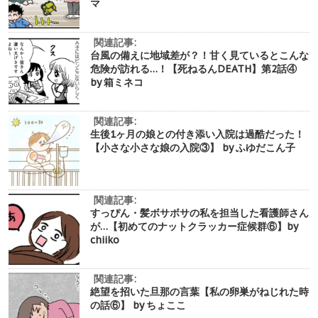
マ
関連記事:
台風の備えに地域差が？！甘く見ているとこんな
危険が訪れる…！【死ねるんDEATH】第2話④
by 箱ミネコ
関連記事:
生後1ヶ月の娘との付き添い入院は過酷だった！
【小さな小さな娘の入院③】 by ふゆだこん子
関連記事:
すっぴん・髪ボサボサの私を担当した看護師さん
が…【初めてのナットクラッカー症候群⑥】by
chiiko
関連記事:
絶望を招いた旦那の言葉【私の卵巣がねじれた時
の話⑥】 by ちょここ