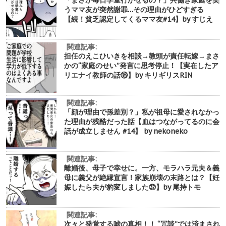
うママ友が突然謝罪…その理由がひどすぎる
【続！貧乏認定してくるママ友#14】by すじえ
関連記事:
担任のえこひいきを相談→教頭が責任転嫁→まさ
かの“家庭のせい”発言に思考停止！【実在したア
リエナイ教師の話⑱】by キリギリスRIN
関連記事:
「顔が理由で孫差別？」私が祖母に愛されなかっ
た理由が残酷だった話【血はつながってるのに会
話が成立しません #14】 by nekoneko
関連記事:
離婚後、母子で幸せに。一方、モラハラ元夫＆義
母に義父が絶縁宣言！家族崩壊の末路とは？【妊
娠したら夫が豹変しました㉜】by 尾持トモ
関連記事:
次々と発覚する嘘の真相！！ “冗談”では済まされ