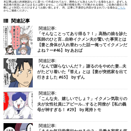
本記事は個人的体験談などに基づいて作成されており、脚色なども加えられている場合もあり、必ずしも
各読者の状況にあてはまるとは限りません。この記事の情報を用いて行動される場合、ご自身の責任と判
断により対応いただけますようお願い致します。 尚、記事に不適切な内容が含まれている場合は
こちら
からご連絡ください。
関連記事
関連記事:
「そんなことってあり得る？！」高熱の娘を診た
医師のひと言…自称イクメン夫が驚いた事実とは
【妻と身体が入れ替わった話ー俺ってイクメンだ
よね？ー#46】by あおば
関連記事:
「なんで謝らないんだ？」謝るのをやめた妻…夫
がたどり着いた『答え』とは【妻が突然家を出て
行きました #65】 by ずん
関連記事:
「こんな夫、嬉しいでしょ？」イクメン気取りの
夫が女性社員にアピール…すると同僚が【私の義
母が神すぎる！ #29】 by 尾持トモ
関連記事:
「まさか毎日学童行かせるの？」共働き家庭を笑