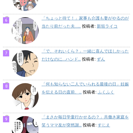
「ちょっと待て！」家事も介護も妻がやるのが
当たり前だった夫…...
投稿者:
新垣ライコ
「で、それいくら？」一緒に喜んでほしかった
だけなのに…ハンド...
投稿者:
ずん
「何も知らない二人でいられる最後の日」妊娠
を伝える日の直前、...
投稿者:
ふくふく
「まさか毎日学童行かせるの？」共働き家庭を
笑うママ友が突然謝...
投稿者:
すじえ