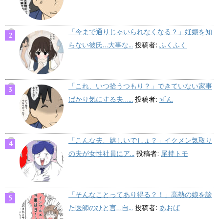
「今まで通りじゃいられなくなる？」妊娠を知
らない彼氏…大事な...
投稿者:
ふくふく
「これ、いつ拾うつもり？」できていない家事
ばかり気にする夫…...
投稿者:
ずん
「こんな夫、嬉しいでしょ？」イクメン気取り
の夫が女性社員にア...
投稿者:
尾持トモ
「そんなことってあり得る？！」高熱の娘を診
た医師のひと言…自...
投稿者:
あおば