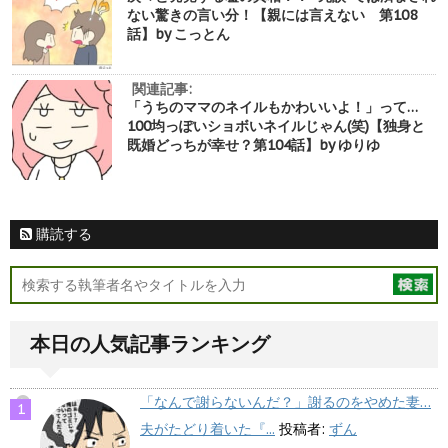
ない驚きの言い分！【親には言えない 第108
話】by こっとん
関連記事:
「うちのママのネイルもかわいいよ！」って…
100均っぽいショボいネイルじゃん(笑)【独身と
既婚どっちが幸せ？第104話】by ゆりゆ
購読する
本日の人気記事ランキング
「なんで謝らないんだ？」謝るのをやめた妻…
夫がたどり着いた『...
投稿者:
ずん