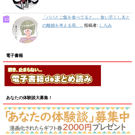
「パパとご飯を食べてると…」食い尽くし夫と
の離婚を考える母、...
投稿者:
しろみ
電子書籍
あなたの体験談大募集！