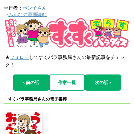
⇒作者：
ポン子さん
⇒
みんなの漫画読む
★
フォロー
してすくパラ事務局さんの最新記事をチェッ
ク！
‹ 前の話
作家一覧
次の話 ›
すくパラ事務局さんの電子書籍