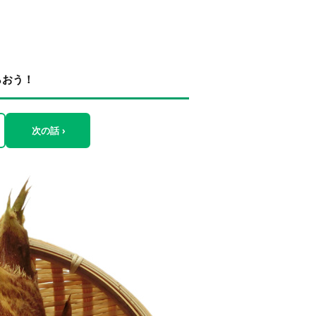
らおう！
次の話 ›