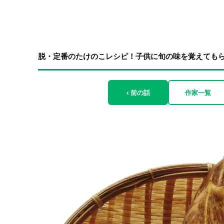
脱・定番のたけのこレシピ！子供に旬の味を覚えても
‹ 前の話
作家一覧