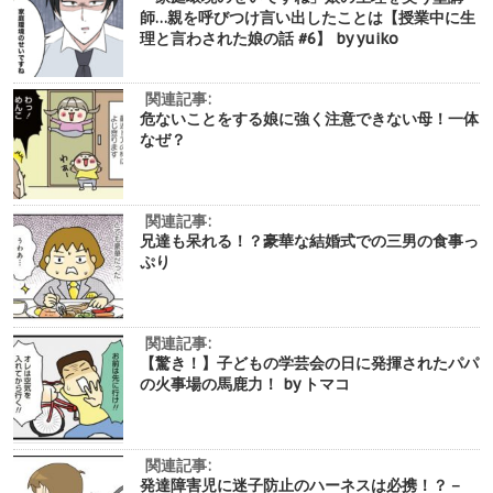
師…親を呼びつけ言い出したことは【授業中に生
理と言わされた娘の話 #6】 by yuiko
関連記事:
危ないことをする娘に強く注意できない母！一体
なぜ？
関連記事:
兄達も呆れる！？豪華な結婚式での三男の食事っ
ぷり
関連記事:
【驚き！】子どもの学芸会の日に発揮されたパパ
の火事場の馬鹿力！ by トマコ
関連記事:
発達障害児に迷子防止のハーネスは必携！？－