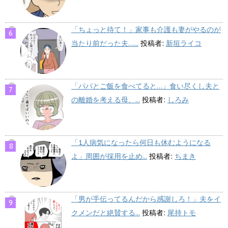
「ちょっと待て！」家事も介護も妻がやるのが
当たり前だった夫…...
投稿者:
新垣ライコ
「パパとご飯を食べてると…」食い尽くし夫と
の離婚を考える母、...
投稿者:
しろみ
「1人病気になったら何日も休むようになる
よ」周囲が採用を止め...
投稿者:
ちまき
「男が手伝ってるんだから感謝しろ！」夫をイ
クメンだと絶賛する...
投稿者:
尾持トモ