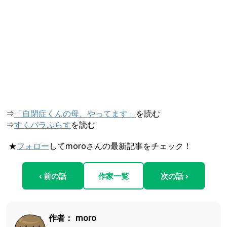
⇒
「自閉症くんの母、やってます」
を読む
⇒
すくパラぷらす
を読む
★
フォロー
してmoroさんの最新記事をチェック！
‹ 前の話
作家一覧
次の話 ›
作者：
moro