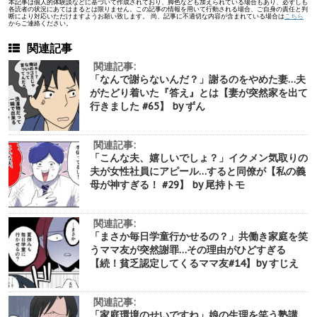
本記事は個人的体験談などに基づいて作成されており、脚色なども加えられている場合もあり、必ずしも
各読者の状況にあてはまるとは限りません。この記事の情報を用いて行動される場合、ご自身の責任と判
断により対応いただけますようお願い致します。 尚、記事に不適切な内容が含まれている場合は
こちら
からご連絡ください。
関連記事
関連記事:
「なんで謝らないんだ？」謝るのをやめた妻…夫
がたどり着いた『答え』とは【妻が突然家を出て
行きました #65】 by ずん
関連記事:
「こんな夫、嬉しいでしょ？」イクメン気取りの
夫が女性社員にアピール…すると同僚が【私の義
母が神すぎる！ #29】 by 尾持トモ
関連記事:
「まさか毎日学童行かせるの？」共働き家庭を笑
うママ友が突然謝罪…その理由がひどすぎる
【続！貧乏認定してくるママ友#14】by すじえ
関連記事:
「家庭環境のせいですね」娘の生理を笑う塾講