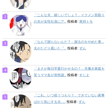
「こんな夫、嬉しいでしょ？」イクメン気取り
の夫が女性社員にア...
投稿者:
尾持トモ
「なんで謝らないんだ？」謝るのをやめた妻…
夫がたどり着いた『...
投稿者:
ずん
「まさか毎日学童行かせるの？」共働き家庭を
笑うママ友が突然謝...
投稿者:
すじえ
「これ、いつ拾うつもり？」できていない家事
ばかり気にする夫…...
投稿者:
ずん