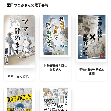
星田つまみさんの電子書籍
お昼寝難民と謎の
おじさん
子連れ旅行×居眠り
運転
ママ、辞めます。