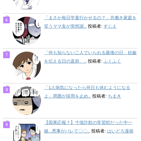
「まさか毎日学童行かせるの？」共働き家庭を
笑うママ友が突然謝...
投稿者:
すじえ
「何も知らない二人でいられる最後の日」妊娠
を伝える日の直前、...
投稿者:
ふくふく
「1人病気になったら何日も休むようになる
よ」周囲が採用を止め...
投稿者:
ちまき
【因果応報？】寸借詐欺の常習犯だった中一
娘…悪事がバレて〇〇...
投稿者:
はいどろ漫画