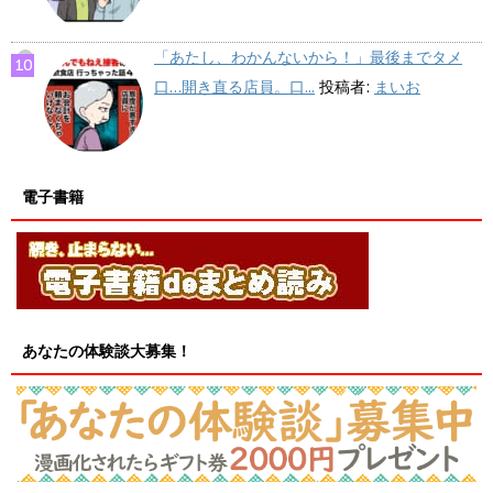
「あたし、わかんないから！」最後までタメ
口…開き直る店員。口...
投稿者:
まいお
電子書籍
あなたの体験談大募集！