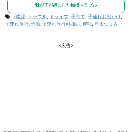
我が子が起こした物損トラブル
2歳児
,
トラブル
,
ドライブ
,
子育て
,
子連れお出かけ
,
子連れ旅行
,
怪我
子連れ旅行×居眠り運転
,
星田つまみ
<広告>