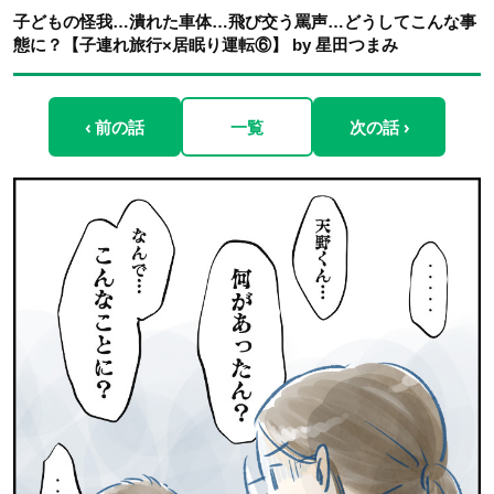
子どもの怪我…潰れた車体…飛び交う罵声…どうしてこんな事
態に？【子連れ旅行×居眠り運転⑥】 by 星田つまみ
‹ 前の話
一覧
次の話 ›