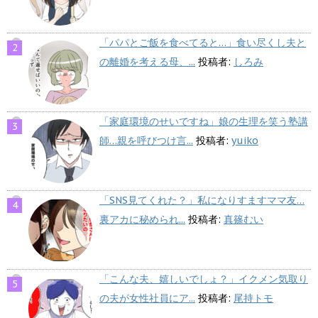
「パパとご飯を食べてると…」食い尽くし夫と
の離婚を考える母、...
投稿者:
しろみ
「家庭環境のせいですね」娘の生理を笑う塾講
師…親を呼びつけ言...
投稿者:
yuiko
「SNS見てくれた？」私になりすますママ友…
裏アカに秘められ...
投稿者:
真篠むい
「こんな夫、嬉しいでしょ？」イクメン気取り
の夫が女性社員にア...
投稿者:
尾持トモ