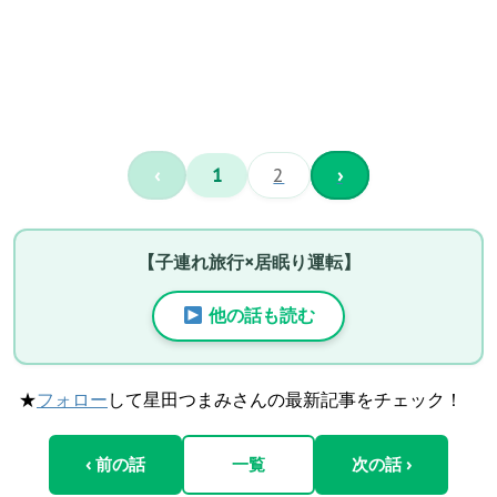
‹
1
2
›
【子連れ旅行×居眠り運転】
他の話も読む
★
フォロー
して星田つまみさんの最新記事をチェック！
‹ 前の話
一覧
次の話 ›