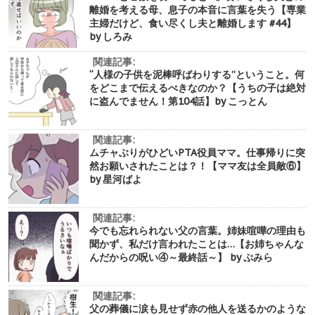
離婚を考える母、息子の本音に言葉を失う【専業
主婦だけど、食い尽くし夫と離婚します #44】
by しろみ
関連記事:
“人様の子供を泥棒呼ばわりする”ということ。何
をどこまで伝えるべきなのか？【うちの子は絶対
に盗んでません！第104話】by こっとん
関連記事:
ムチャぶりがひどいPTA役員ママ。仕事帰りに突
然お願いされたことは？！【ママ友は全員敵⑥】
by 星河ばよ
関連記事:
今でも忘れられない父の言葉。姉妹喧嘩の理由も
聞かず、私だけ言われたことは…【お姉ちゃんな
んだからの呪い④～最終話～】 by ぷみら
関連記事:
父の葬儀に涙も見せず赤の他人を送るかのような