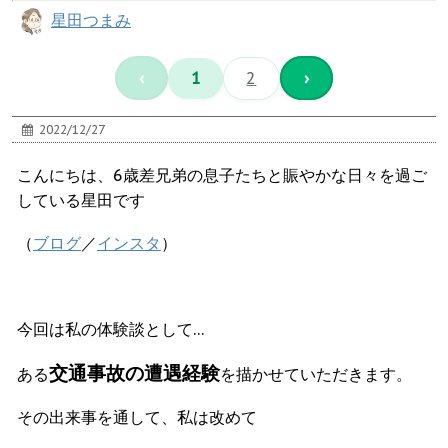
星田つまみ
‹
1
2
›
2022/12/27
こんにちは、6歳差兄弟の息子たちと賑やかな日々を過ご
している星田です
（
ブログ
／
インスタ
）
今回は私の体験談として…
交通事故の遭遇経験
ある
を描かせていただきます。
その出来事を通して、私は改めて