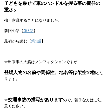
子どもを乗せて車のハンドルを握る事の責任の
重さ
を
強く意識することになりました。
前回の話【
第5話
】
最初から読む【
第1話
】
☆出来事の大筋はノンフィクションですが
登場人物の名前や関係性、地名等は架空の物
とな
ります。
交通事故の描写があります
☆
ので、苦手な方はご注
意ください。