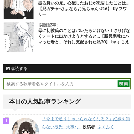
振る舞いの兄。心配したおじが忠告したことは…
【兄ガチャ-さよならお兄ちゃん-#16】 by フワ
リー
関連記事:
母に初彼氏のことはバレたらいけない！さりげな
くデートに出かけようとすると…【新興宗教にハ
マった母と、それに支配された私20】 by すじえ
購読する
本日の人気記事ランキング
「今まで通りじゃいられなくなる？」妊娠を知
らない彼氏…大事な...
投稿者:
ふくふく