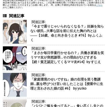
本記事は個人的体験談などに基づいて作成されており、脚色なども加えられている場合もあり、必ずしも
各読者の状況にあてはまるとは限りません。この記事の情報を用いて行動される場合、ご自身の責任と判
断により対応いただけますようお願い致します。 尚、記事に不適切な内容が含まれている場合は
こちら
からご連絡ください。
関連記事
関連記事:
「今まで通りじゃいられなくなる？」妊娠を知ら
ない彼氏…大事な話を前に伝えた胸の内とは
――【16歳、命と向き合うとき #76】by ふくふ
く
関連記事:
「まさか毎日学童行かせるの？」共働き家庭を笑
うママ友が突然謝罪…その理由がひどすぎる
【続！貧乏認定してくるママ友#14】by すじえ
関連記事:
「家庭環境のせいですね」娘の生理を笑う塾講
師…親を呼びつけ言い出したことは【授業中に生
理と言わされた娘の話 #6】 by yuiko
関連記事:
「パパとご飯を食べてると…」食い尽くし夫との