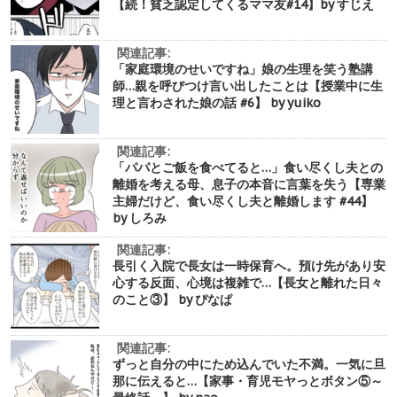
【続！貧乏認定してくるママ友#14】by すじえ
関連記事:
「家庭環境のせいですね」娘の生理を笑う塾講
師…親を呼びつけ言い出したことは【授業中に生
理と言わされた娘の話 #6】 by yuiko
関連記事:
「パパとご飯を食べてると…」食い尽くし夫との
離婚を考える母、息子の本音に言葉を失う【専業
主婦だけど、食い尽くし夫と離婚します #44】
by しろみ
関連記事:
長引く入院で長女は一時保育へ。預け先があり安
心する反面、心境は複雑で…【長女と離れた日々
のこと③】 by ぴなぱ
関連記事:
ずっと自分の中にため込んでいた不満。一気に旦
那に伝えると…【家事・育児モヤっとボタン⑤～