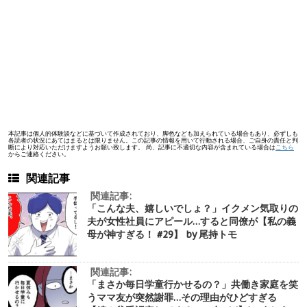
本記事は個人的体験談などに基づいて作成されており、脚色なども加えられている場合もあり、必ずしも
各読者の状況にあてはまるとは限りません。この記事の情報を用いて行動される場合、ご自身の責任と判
断により対応いただけますようお願い致します。 尚、記事に不適切な内容が含まれている場合は
こちら
からご連絡ください。
関連記事
関連記事:
「こんな夫、嬉しいでしょ？」イクメン気取りの
夫が女性社員にアピール…すると同僚が【私の義
母が神すぎる！ #29】 by 尾持トモ
関連記事:
「まさか毎日学童行かせるの？」共働き家庭を笑
うママ友が突然謝罪…その理由がひどすぎる