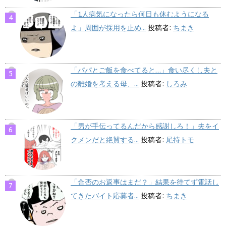
「1人病気になったら何日も休むようになる
よ」周囲が採用を止め...
投稿者:
ちまき
「パパとご飯を食べてると…」食い尽くし夫と
の離婚を考える母、...
投稿者:
しろみ
「男が手伝ってるんだから感謝しろ！」夫をイ
クメンだと絶賛する...
投稿者:
尾持トモ
「合否のお返事はまだ？」結果を待てず電話し
てきたバイト応募者...
投稿者:
ちまき