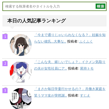
本日の人気記事ランキング
「今まで通りじゃいられなくなる？」妊娠を知
らない彼氏…大事な...
投稿者:
ふくふく
「こんな夫、嬉しいでしょ？」イクメン気取り
の夫が女性社員にア...
投稿者:
尾持トモ
「まさか毎日学童行かせるの？」共働き家庭を
笑うママ友が突然謝...
投稿者:
すじえ