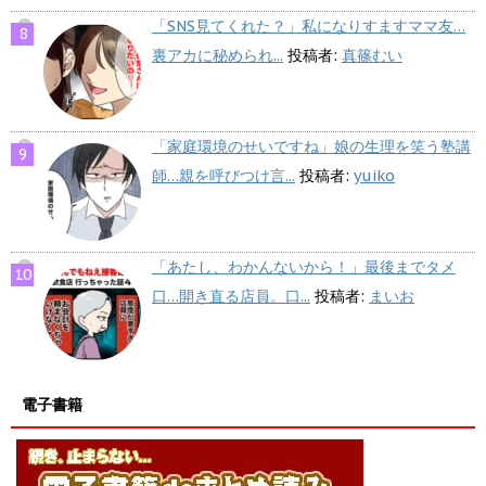
「SNS見てくれた？」私になりすますママ友…
裏アカに秘められ...
投稿者:
真篠むい
「家庭環境のせいですね」娘の生理を笑う塾講
師…親を呼びつけ言...
投稿者:
yuiko
「あたし、わかんないから！」最後までタメ
口…開き直る店員。口...
投稿者:
まいお
電子書籍