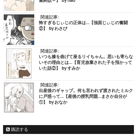
最終話～】 by nao
関連記事:
怖すぎるじぃじの正体は…【強面じぃじの奮闘
②】 by わさび
関連記事:
いつも膝を曲げて座るリイちゃん。思いも寄らな
いその理由とは…【育児放棄された子を預かって
いた話②】 by すみか
関連記事:
出産後のギャップ。何も言われず渡されたミルク
に戸惑って…【産後の授乳問題…まさか自分が
①】 by おなか
購読する