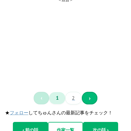
‹
1
2
›
★
フォロー
してちゅんさんの最新記事をチェック！
‹ 前の話
作家一覧
次の話 ›