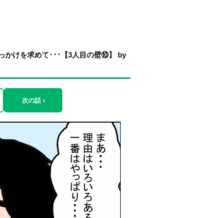
けを求めて･･･【3人目の壁⑩】 by
次の話 ›