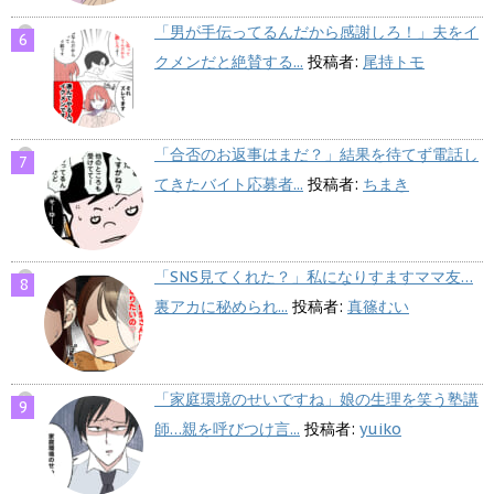
「男が手伝ってるんだから感謝しろ！」夫をイ
クメンだと絶賛する...
投稿者:
尾持トモ
「合否のお返事はまだ？」結果を待てず電話し
てきたバイト応募者...
投稿者:
ちまき
「SNS見てくれた？」私になりすますママ友…
裏アカに秘められ...
投稿者:
真篠むい
「家庭環境のせいですね」娘の生理を笑う塾講
師…親を呼びつけ言...
投稿者:
yuiko