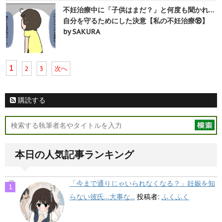
不妊治療中に「子供はまだ？」と何度も聞かれ…
自分を守るためにした決意【私の不妊治療⑱】
by SAKURA
1
2
3
次へ
購読する
本日の人気記事ランキング
「今まで通りじゃいられなくなる？」妊娠を知
らない彼氏…大事な...
投稿者:
ふくふく