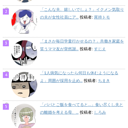
「こんな夫、嬉しいでしょ？」イクメン気取り
の夫が女性社員にア...
投稿者:
尾持トモ
「まさか毎日学童行かせるの？」共働き家庭を
笑うママ友が突然謝...
投稿者:
すじえ
「1人病気になったら何日も休むようになる
よ」周囲が採用を止め...
投稿者:
ちまき
「パパとご飯を食べてると…」食い尽くし夫と
の離婚を考える母、...
投稿者:
しろみ