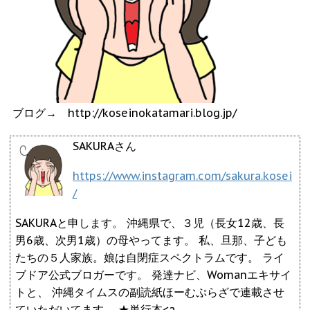
ブログ→ http://koseinokatamari.blog.jp/
SAKURAさん
https://www.instagram.com/sakura.kosei
/
SAKURAと申します。 沖縄県で、３児（長女12歳、長
男6歳、次男1歳）の母やってます。 私、旦那、子ども
たちの５人家族。娘は自閉症スペクトラムです。 ライ
ブドア公式ブロガーです。 発達ナビ、Womanエキサイ
トと、 沖縄タイムスの副読紙ほーむぷらざで連載させ
ていただいてます。 ★単行本<a