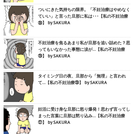
ついにきた気持ちの限界。「不妊治療はやめなく
ていい」と言った旦那に私は･･･【私の不妊治療
㉚】 by SAKURA
不妊治療を焦るあまり私が旦那を追い詰めた？思
ってもいなかった事態に涙が…【私の不妊治療
㉙】 by SAKURA
タイミング日の夜、旦那から「無理」と言われ
て…【私の不妊治療㉘】 by SAKURA
妊活に受け身な旦那に怒り爆発！思わず言ってし
まった言葉に旦那は黙り込み…【私の不妊治療
㉗】 by SAKURA