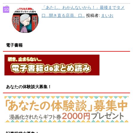
「あたし、わかんないから！」最後までタメ
口…開き直る店員。口...
投稿者:
まいお
電子書籍
あなたの体験談大募集！