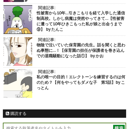
関連記事:
性被害から10年…引きこもりを経て入学した通信
制高校。しかし病魔は突然やってきて…【性被害
に遭って10年ひきこもった私が娘と出会うまで
⑨】 by たんこ
関連記事:
物陰で泣いていた保育園の先生。話を聞くと思わ
ぬ事態に…！【保育園の担任が保護者を巻き込ん
での退職騒動になった話①】 by かお
関連記事:
私の唯一の目的！エレクトーンを練習するのは何
のため？【何をやってもダメな子 第5話】by こ
っとん
購読する