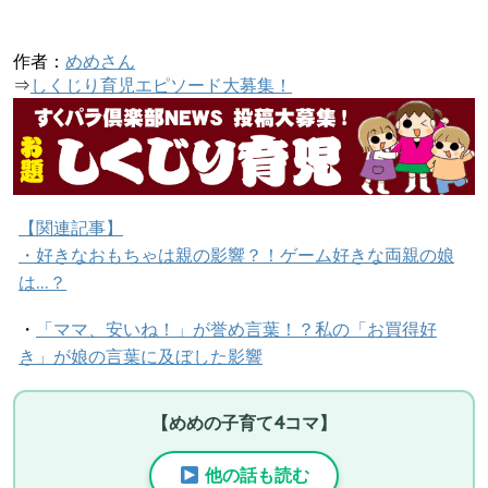
作者：
めめさん
⇒
しくじり育児エピソード大募集！
【関連記事】
・
好きなおもちゃは親の影響？！ゲーム好きな両親の娘
は…？
・
「ママ、安いね！」が誉め言葉！？私の「お買得好
き」が娘の言葉に及ぼした影響
【めめの子育て4コマ】
他の話も読む