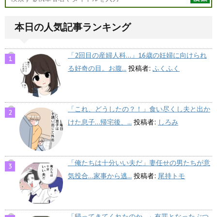
本日の人気記事ランキング
「2回目の産婦人科…」16歳の妊婦に向けられ
る好奇の目。お腹...
投稿者:
ふくふく
「これ、どうしたの？！」食い尽くし夫と出か
けた息子…帰宅後、...
投稿者:
しろみ
「俺たちは十分いい夫だ」妻任せの男たちが意
気投合…家事から逃...
投稿者:
尾持トモ
「帰ってきてくれたのか…」有罪となったぶつ