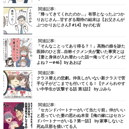
関連記事:
「帰ってきてくれたのか…」有罪となったぶつか
りおじさん…甘すぎる期待の結末は【お父さんが
ぶつかりおじさん⁉︎ #14】by のむ吉
関連記事:
「そんなことってあり得る？！」高熱の娘を診た
医師のひと言…自称イクメン夫が驚いた事実とは
【妻と身体が入れ替わった話ー俺ってイクメンだ
よね？ー#46】by あおば
関連記事:
クラス替えの悲劇。仲良しがいない新クラスで苦
手な子がどこまでも付いてくる！【ナメられやす
い中学生が反撃する話 第1話】 by ぷみら
関連記事:
「セカンドパートナーがいて当たり前」仲がいい
と思っていた妻の思わぬ本音【俺の嫁にはセカン
ドパートナーがいる？第一話】 by 家事しないと
死ぬ旦那を描いてる人