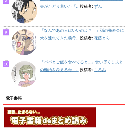
夫がたどり着いた『...
投稿者:
ずん
「なんであの人はいいのよ？！」孫の発表会に
犬を連れてきた義母...
投稿者:
花藤とら
「パパとご飯を食べてると…」食い尽くし夫と
の離婚を考える母、...
投稿者:
しろみ
電子書籍