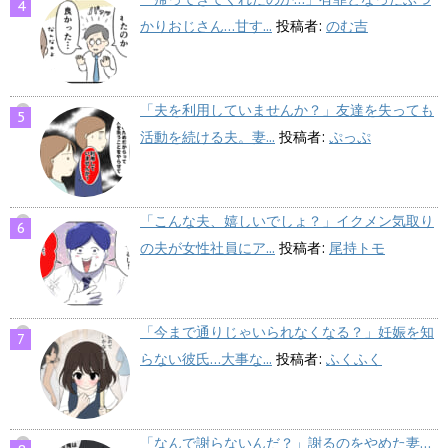
かりおじさん…甘す...
投稿者:
のむ吉
「夫を利用していませんか？」友達を失っても
活動を続ける夫。妻...
投稿者:
ぷっぷ
「こんな夫、嬉しいでしょ？」イクメン気取り
の夫が女性社員にア...
投稿者:
尾持トモ
「今まで通りじゃいられなくなる？」妊娠を知
らない彼氏…大事な...
投稿者:
ふくふく
「なんで謝らないんだ？」謝るのをやめた妻…