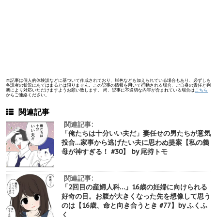
本記事は個人的体験談などに基づいて作成されており、脚色なども加えられている場合もあり、必ずしも
各読者の状況にあてはまるとは限りません。この記事の情報を用いて行動される場合、ご自身の責任と判
断により対応いただけますようお願い致します。 尚、記事に不適切な内容が含まれている場合は
こちら
からご連絡ください。
関連記事
関連記事:
「俺たちは十分いい夫だ」妻任せの男たちが意気
投合…家事から逃げたい夫に思わぬ提案【私の義
母が神すぎる！ #30】 by 尾持トモ
関連記事:
「2回目の産婦人科…」16歳の妊婦に向けられる
好奇の目。お腹が大きくなった先を想像して思う
のは【16歳、命と向き合うとき #77】by ふくふ
く