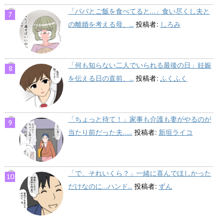
「パパとご飯を食べてると…」食い尽くし夫と
の離婚を考える母、...
投稿者:
しろみ
「何も知らない二人でいられる最後の日」妊娠
を伝える日の直前、...
投稿者:
ふくふく
「ちょっと待て！」家事も介護も妻がやるのが
当たり前だった夫…...
投稿者:
新垣ライコ
「で、それいくら？」一緒に喜んでほしかった
だけなのに…ハンド...
投稿者:
ずん