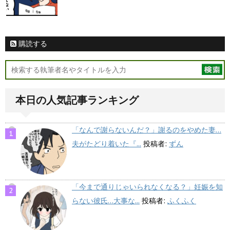
購読する
本日の人気記事ランキング
「なんで謝らないんだ？」謝るのをやめた妻…
夫がたどり着いた『...
投稿者:
ずん
「今まで通りじゃいられなくなる？」妊娠を知
らない彼氏…大事な...
投稿者:
ふくふく