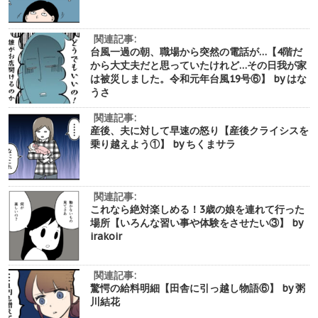
関連記事:
台風一過の朝、職場から突然の電話が…【4階だ
から大丈夫だと思っていたけれど…その日我が家
は被災しました。令和元年台風19号⑥】 by はな
うさ
関連記事:
産後、夫に対して早速の怒り【産後クライシスを
乗り越えよう①】 by ちくまサラ
関連記事:
これなら絶対楽しめる！3歳の娘を連れて行った
場所【いろんな習い事や体験をさせたい③】 by
irakoir
関連記事:
驚愕の給料明細【田舎に引っ越し物語⑥】 by 粥
川結花