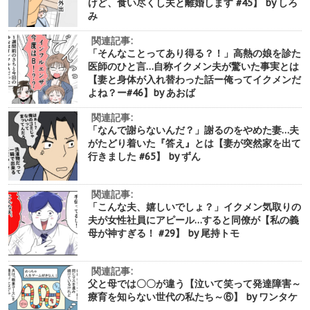
けど、食い尽くし夫と離婚します #45】 by しろ
み
関連記事:
「そんなことってあり得る？！」高熱の娘を診た
医師のひと言…自称イクメン夫が驚いた事実とは
【妻と身体が入れ替わった話ー俺ってイクメンだ
よね？ー#46】by あおば
関連記事:
「なんで謝らないんだ？」謝るのをやめた妻…夫
がたどり着いた『答え』とは【妻が突然家を出て
行きました #65】 by ずん
関連記事:
「こんな夫、嬉しいでしょ？」イクメン気取りの
夫が女性社員にアピール…すると同僚が【私の義
母が神すぎる！ #29】 by 尾持トモ
関連記事:
父と母では〇〇が違う【泣いて笑って発達障害～
療育を知らない世代の私たち～⑥】 by ワンタケ