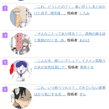
「これ、どうしたの？！」食い尽くし夫と出か
けた息子…帰宅後、...
投稿者:
しろみ
「そんなことってあり得る？！」高熱の娘を診
た医師のひと言…自...
投稿者:
あおば
「こんな夫、嬉しいでしょ？」イクメン気取り
の夫が女性社員にア...
投稿者:
尾持トモ
「これ、いつ拾うつもり？」できていない家事
ばかり気にする夫…...
投稿者:
ずん