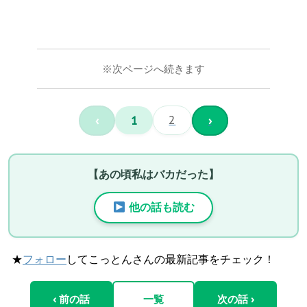
※次ページへ続きます
‹
1
2
›
【あの頃私はバカだった】
他の話も読む
★
フォロー
してこっとんさんの最新記事をチェック！
‹ 前の話
一覧
次の話 ›