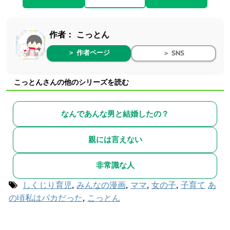
作者：
こっとん
＞ 作者ページ
＞ SNS
こっとんさんの他のシリーズを読む
なんであんな男と結婚したの？
親には言えない
非常識な人
しくじり育児
,
みんなの漫画
,
ママ
,
女の子
,
子育て
あ
の頃私はバカだった
,
こっとん