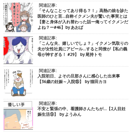
関連記事:
「そんなことってあり得る？！」高熱の娘を診た
医師のひと言…自称イクメン夫が驚いた事実とは
【妻と身体が入れ替わった話ー俺ってイクメンだ
よね？ー#46】by あおば
関連記事:
「こんな夫、嬉しいでしょ？」イクメン気取りの
夫が女性社員にアピール…すると同僚が【私の義
母が神すぎる！ #29】 by 尾持トモ
関連記事:
入院初日、よその旦那さんに感心した出来事
【36歳の妊娠～入院⑮】 by 猫田カヨ
関連記事:
不安と緊張の中、看護師さんたちが…【2人目妊
娠生活⑨】 by ようみん