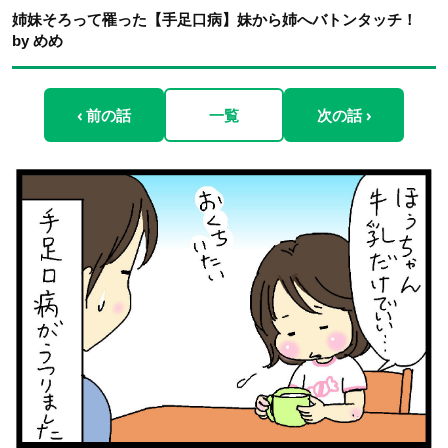
姉妹そろって罹った【手足口病】妹から姉へバトンタッチ！
by めめ
‹ 前の話
一覧
次の話 ›