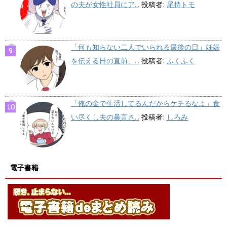
の夫が女性社員にア...
投稿者:
尾持トモ
「何も知らない二人でいられる最後の日」妊娠
を伝える日の直前、...
投稿者:
ふくふく
「俺の金で生活してるんだからケチるなよ」食
い尽くし夫の暴言さ...
投稿者:
しろみ
電子書籍