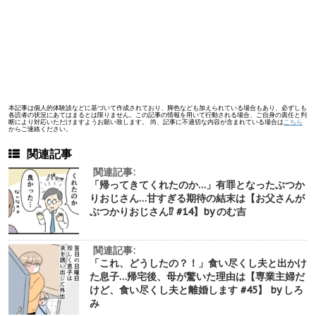
本記事は個人的体験談などに基づいて作成されており、脚色なども加えられている場合もあり、必ずしも
各読者の状況にあてはまるとは限りません。この記事の情報を用いて行動される場合、ご自身の責任と判
断により対応いただけますようお願い致します。 尚、記事に不適切な内容が含まれている場合は
こちら
からご連絡ください。
関連記事
関連記事:
「帰ってきてくれたのか…」有罪となったぶつか
りおじさん…甘すぎる期待の結末は【お父さんが
ぶつかりおじさん⁉︎ #14】by のむ吉
関連記事:
「これ、どうしたの？！」食い尽くし夫と出かけ
た息子…帰宅後、母が驚いた理由は【専業主婦だ
けど、食い尽くし夫と離婚します #45】 by しろ
み