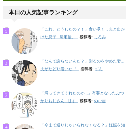
本日の人気記事ランキング
「これ、どうしたの？！」食い尽くし夫と出か
けた息子…帰宅後、...
投稿者:
しろみ
「なんで謝らないんだ？」謝るのをやめた妻…
夫がたどり着いた『...
投稿者:
ずん
「帰ってきてくれたのか…」有罪となったぶつ
かりおじさん…甘す...
投稿者:
のむ吉
「今まで通りじゃいられなくなる？」妊娠を知