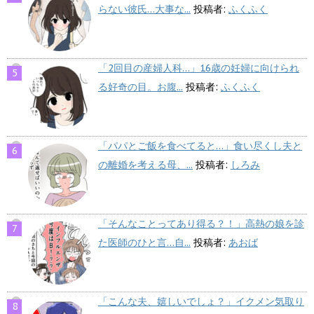
らない彼氏…大事な...
投稿者:
ふくふく
「2回目の産婦人科…」16歳の妊婦に向けられ
る好奇の目。お腹...
投稿者:
ふくふく
「パパとご飯を食べてると…」食い尽くし夫と
の離婚を考える母、...
投稿者:
しろみ
「そんなことってあり得る？！」高熱の娘を診
た医師のひと言…自...
投稿者:
あおば
「こんな夫、嬉しいでしょ？」イクメン気取り