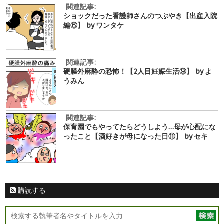
関連記事:
ショックだった看護師さんのつぶやき【出産入院
編⑥】 by ワンタケ
関連記事:
硬膜外麻酔の恐怖！【2人目妊娠生活⑨】 by よ
うみん
関連記事:
保育園でもやってたらどうしよう…母が心配にな
ったこと【酒好きが母になった日⑪】 by セキ
購読する