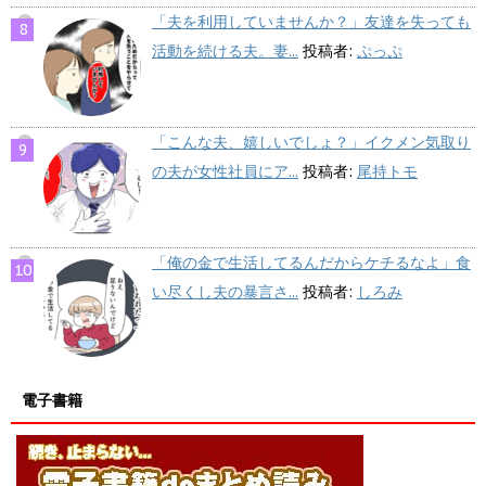
「夫を利用していませんか？」友達を失っても
活動を続ける夫。妻...
投稿者:
ぷっぷ
「こんな夫、嬉しいでしょ？」イクメン気取り
の夫が女性社員にア...
投稿者:
尾持トモ
「俺の金で生活してるんだからケチるなよ」食
い尽くし夫の暴言さ...
投稿者:
しろみ
電子書籍