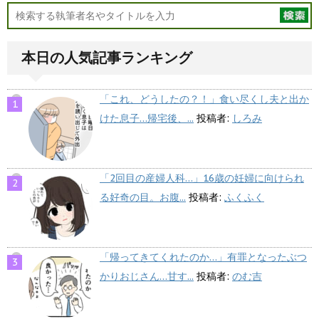
本日の人気記事ランキング
「これ、どうしたの？！」食い尽くし夫と出か
けた息子…帰宅後、...
投稿者:
しろみ
「2回目の産婦人科…」16歳の妊婦に向けられ
る好奇の目。お腹...
投稿者:
ふくふく
「帰ってきてくれたのか…」有罪となったぶつ
かりおじさん…甘す...
投稿者:
のむ吉