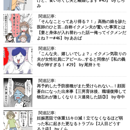
けど、食い尽くし夫と離婚します #45】 by しろ
み
関連記事:
「そんなことってあり得る？！」高熱の娘を診た
医師のひと言…自称イクメン夫が驚いた事実とは
【妻と身体が入れ替わった話ー俺ってイクメンだ
よね？ー#46】by あおば
関連記事:
「こんな夫、嬉しいでしょ？」イクメン気取りの
夫が女性社員にアピール…すると同僚が【私の義
母が神すぎる！ #29】 by 尾持トモ
関連記事:
再予約した予防接種がまた受けられない…！顔面
蒼白になった出来事【三男育休後、職場復帰して
物忘れが激しくなりミス連発した話③】 by 寺中
関連記事:
妊娠悪阻で体重11キロ減！立てなくなるほど弱
った私に起きた更なるトラブル【2人目どうす
る？④】 by くら