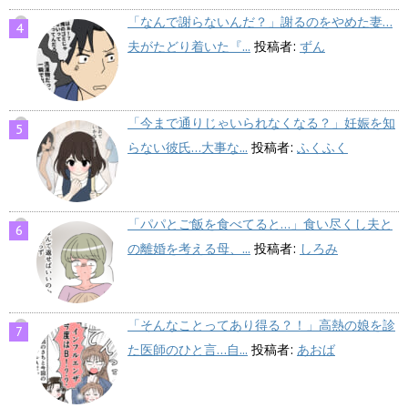
「なんで謝らないんだ？」謝るのをやめた妻…
夫がたどり着いた『...
投稿者:
ずん
「今まで通りじゃいられなくなる？」妊娠を知
らない彼氏…大事な...
投稿者:
ふくふく
「パパとご飯を食べてると…」食い尽くし夫と
の離婚を考える母、...
投稿者:
しろみ
「そんなことってあり得る？！」高熱の娘を診
た医師のひと言…自...
投稿者:
あおば