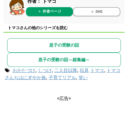
作者：
トマコ
＞ 作者ページ
＞ SNS
トマコさんの他のシリーズを読む
息子の受験の話
息子の受験の話～総集編～
おかたづけ
,
しつけ
,
二人目以降
,
玩具
トマコ
,
トマコ
さんちはにぎやか族
,
子育てリアル
,
笑い
<広告>