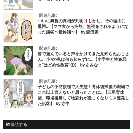
関連記事:
ついに無視の真相が判明
しかし、その理由に
驚愕…【ママ友から突然、無視をされるようにな
った話④〜最終話〜】 by 森田家
関連記事:
皆で遊んでいると声をかけてきた見知らぬおじさ
ん。小4の私は何も知らずに…【小学生と性犯罪
と“はどめ性教育”①】 by あみな
関連記事:
子どもの予防接種で大失態！育休復帰後の職場で
これ以上言えないと思ったことは…【三男育休
後、職場復帰して物忘れが激しくなりミス連発し
た話②】 by 寺中
購読する