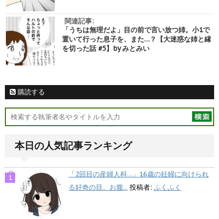
関連記事:
「うちは無理だよ」目の前で言い放つ姉。小1で
置いて行った息子を、また…？【大迷惑な姉と縁
を切った話 #5】by みとみい
購読する
本日の人気記事ランキング
「2回目の産婦人科…」16歳の妊婦に向けられ
る好奇の目。お腹...
投稿者:
ふくふく