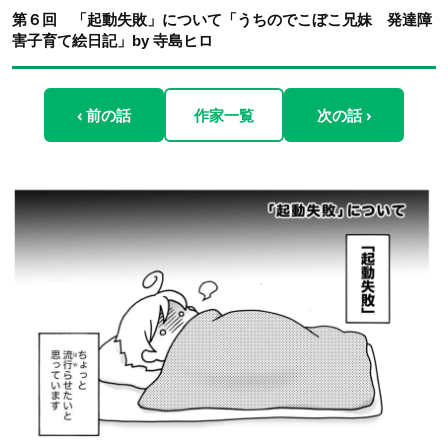
第６回 「起動失敗」について「うちのでこぼこ兄妹 発達障
害子育て絵日記」by 寺島ヒロ
‹ 前の話
作家一覧
次の話 ›