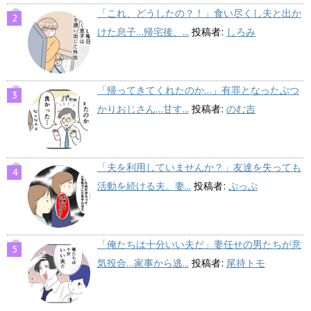
「これ、どうしたの？！」食い尽くし夫と出か
けた息子…帰宅後、...
投稿者:
しろみ
「帰ってきてくれたのか…」有罪となったぶつ
かりおじさん…甘す...
投稿者:
のむ吉
「夫を利用していませんか？」友達を失っても
活動を続ける夫。妻...
投稿者:
ぷっぷ
「俺たちは十分いい夫だ」妻任せの男たちが意
気投合…家事から逃...
投稿者:
尾持トモ