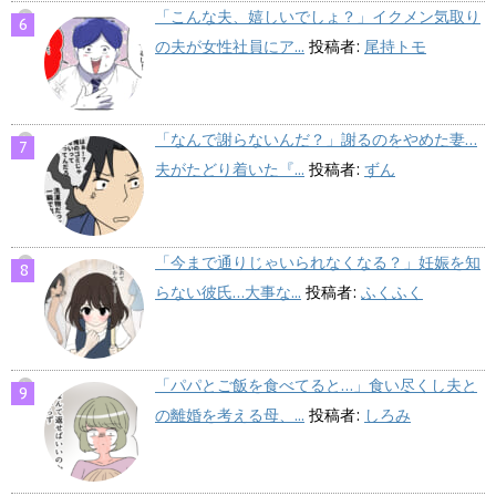
「こんな夫、嬉しいでしょ？」イクメン気取り
の夫が女性社員にア...
投稿者:
尾持トモ
「なんで謝らないんだ？」謝るのをやめた妻…
夫がたどり着いた『...
投稿者:
ずん
「今まで通りじゃいられなくなる？」妊娠を知
らない彼氏…大事な...
投稿者:
ふくふく
「パパとご飯を食べてると…」食い尽くし夫と
の離婚を考える母、...
投稿者:
しろみ