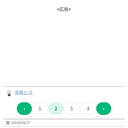
<広告>
寺島ヒロ
‹
1
2
3
4
›
2019/04/27