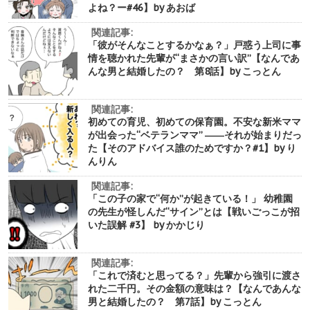
よね？ー#46】by あおば
関連記事:
「彼がそんなことするかなぁ？」戸惑う上司に事
情を聴かれた先輩が“まさかの言い訳”【なんであ
んな男と結婚したの？ 第8話】by こっとん
関連記事:
初めての育児、初めての保育園。不安な新米ママ
が出会った“ベテランママ” ――それが始まりだっ
た【そのアドバイス誰のためですか？#1】by り
んりん
関連記事:
「この子の家で“何か”が起きている！」 幼稚園
の先生が怪しんだ“サイン”とは【戦いごっこが招
いた誤解 #3】 by かかじり
関連記事:
「これで済むと思ってる？」先輩から強引に渡さ
れた二千円。その金額の意味は？【なんであんな
男と結婚したの？ 第7話】by こっとん