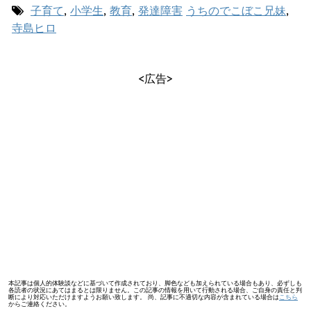
子育て
,
小学生
,
教育
,
発達障害
うちのでこぼこ兄妹
,
寺島ヒロ
<広告>
本記事は個人的体験談などに基づいて作成されており、脚色なども加えられている場合もあり、必ずしも
各読者の状況にあてはまるとは限りません。この記事の情報を用いて行動される場合、ご自身の責任と判
断により対応いただけますようお願い致します。 尚、記事に不適切な内容が含まれている場合は
こちら
からご連絡ください。