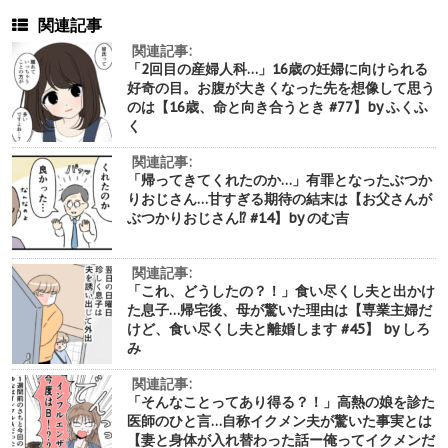
関連記事
関連記事:
「2回目の産婦人科…」16歳の妊婦に向けられる
好奇の目。お腹が大きくなった先を想像して思う
のは【16歳、命と向き合うとき #77】by ふくふ
く
関連記事:
「帰ってきてくれたのか…」有罪となったぶつか
りおじさん…甘すぎる期待の結末は【お父さんが
ぶつかりおじさん⁉︎ #14】by のむ吉
関連記事:
「これ、どうしたの？！」食い尽くし夫と出かけ
た息子…帰宅後、母が驚いた理由は【専業主婦だ
けど、食い尽くし夫と離婚します #45】 by しろ
み
関連記事:
「そんなことってあり得る？！」高熱の娘を診た
医師のひと言…自称イクメン夫が驚いた事実とは
【妻と身体が入れ替わった話ー俺ってイクメンだ