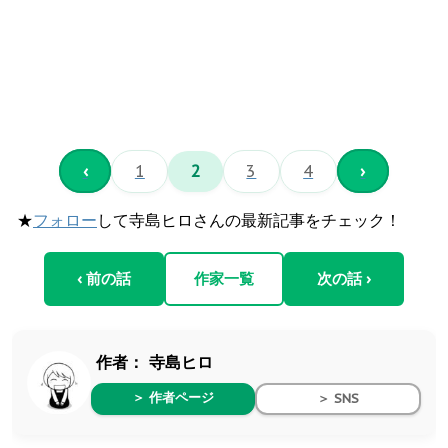
‹
1
2
3
4
›
★
フォロー
して寺島ヒロさんの最新記事をチェック！
‹ 前の話
作家一覧
次の話 ›
作者：
寺島ヒロ
＞ 作者ページ
＞ SNS