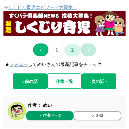
⇒
しくじり育児エピソード大募集！
‹
1
2
›
★
フォロー
してめいさんの最新記事をチェック！
‹ 前の話
作家一覧
次の話 ›
作者：
めい
＞ 作者ページ
＞ SNS