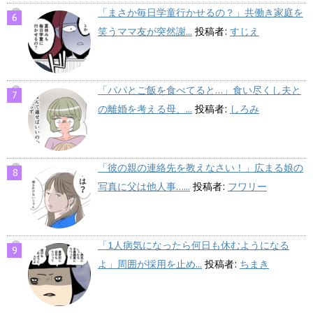
「まさか毎日学童行かせるの？」共働き家庭を
笑うママ友が突然謝...
投稿者:
すじえ
「パパとご飯を食べてると…」食い尽くし夫と
の離婚を考える母、...
投稿者:
しろみ
「彼の親の連絡先を教えなさい！」広まる娘の
写真に父は他人事…...
投稿者:
フワリー
「1人病気になったら何日も休むようになる
よ」周囲が採用を止め...
投稿者:
ちまき