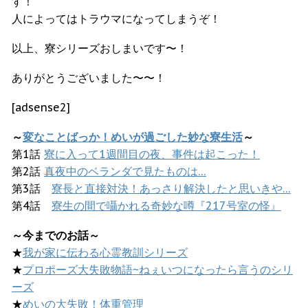
す！
人によってはトラウマになってしまうぞ！
以上、寮シリーズおしまいです〜！
ありがとうございました〜〜！
[adsense2]
～
変なことばっか！めいが過ごした妙な寮生活
～
第1話
寮に入って1週間目の夜、事件は起こった！
第2話
真夜中のベランダで見たものは…
第3話
寮長と直接対決！あっさり解決したと思いきや…
第4話
寮生の間で囁かれる奇妙な噂『217号室の怪』
～今までのお話～
★
我が家に伝わる心霊教訓シリーズ
★
プロポーズ大失敗物語~ねぇいつになったら言うのシリ
ーズ
★
めいの大失敗！体重管理