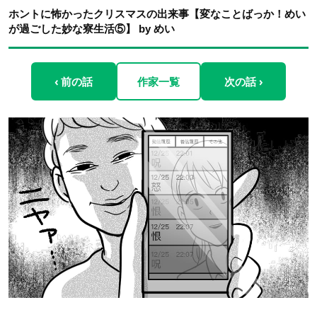
ホントに怖かったクリスマスの出来事【変なことばっか！めい
が過ごした妙な寮生活⑤】 by めい
‹ 前の話
作家一覧
次の話 ›