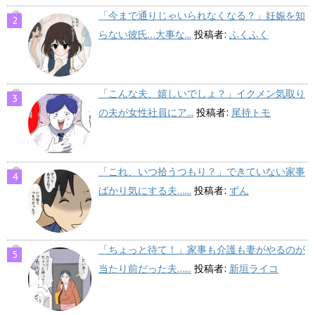
「今まで通りじゃいられなくなる？」妊娠を知
らない彼氏…大事な...
投稿者:
ふくふく
「こんな夫、嬉しいでしょ？」イクメン気取り
の夫が女性社員にア...
投稿者:
尾持トモ
「これ、いつ拾うつもり？」できていない家事
ばかり気にする夫…...
投稿者:
ずん
「ちょっと待て！」家事も介護も妻がやるのが
当たり前だった夫…...
投稿者:
新垣ライコ