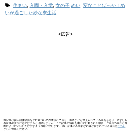
住まい
,
入園・入学
,
女の子
めい
,
変なことばっか！め
いが過ごした妙な寮生活
<広告>
本記事は個人的体験談などに基づいて作成されており、脚色なども加えられている場合もあり、必ずしも
各読者の状況にあてはまるとは限りません。この記事の情報を用いて行動される場合、ご自身の責任と判
断により対応いただけますようお願い致します。 尚、記事に不適切な内容が含まれている場合は
こちら
からご連絡ください。