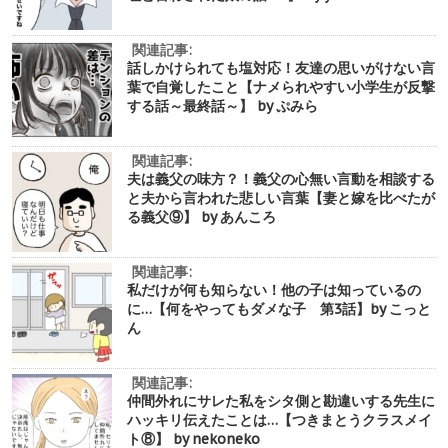
関連記事:
話しかけられても塩対応！友達の思いがけない言
葉で自覚したこと【ナメられやすい小学生が反撃
する話～最終話～】 by ぷみら
関連記事:
夫は義父の味方？！義父の心無い言動を相談する
と夫から言われた悲しい言葉【妻と嫁を比べたが
る義父⑨】 by あんころ
関連記事:
私だけが何も知らない！他の子は知っているの
に…【何をやってもダメな子 第3話】by こっと
ん
関連記事:
仲間外れにサレた私をシタ側と勘違いする先生に
ハッキリ伝えたことは…【つきまとうクラスメイ
ト⑧】 by nekoneko