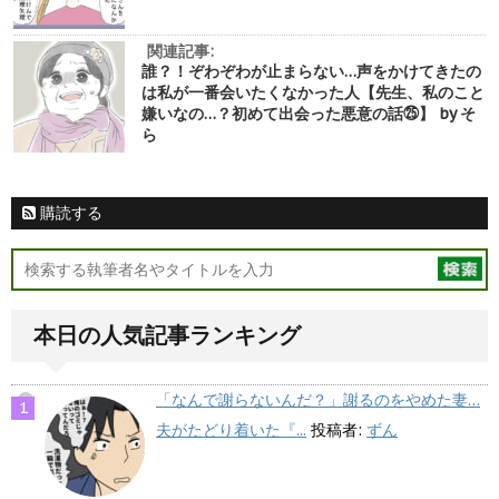
関連記事:
誰？！ぞわぞわが止まらない…声をかけてきたの
は私が一番会いたくなかった人【先生、私のこと
嫌いなの…？初めて出会った悪意の話㉕】 by そ
ら
購読する
本日の人気記事ランキング
「なんで謝らないんだ？」謝るのをやめた妻…
夫がたどり着いた『...
投稿者:
ずん