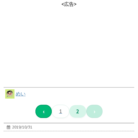
<広告>
めい
‹
1
2
›
2019/10/31