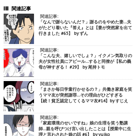
関連記事
関連記事:
「なんで謝らないんだ？」謝るのをやめた妻…夫
がたどり着いた『答え』とは【妻が突然家を出て
行きました #65】 by ずん
関連記事:
「こんな夫、嬉しいでしょ？」イクメン気取りの
夫が女性社員にアピール…すると同僚が【私の義
母が神すぎる！ #29】 by 尾持トモ
関連記事:
「まさか毎日学童行かせるの？」共働き家庭を笑
うママ友が突然謝罪…その理由がひどすぎる
【続！貧乏認定してくるママ友#14】by すじえ
関連記事:
「家庭環境のせいですね」娘の生理を笑う塾講
師…親を呼びつけ言い出したことは【授業中に生
理と言わされた娘の話 #6】 by yuiko