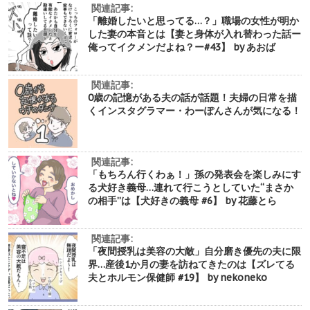
関連記事:
「離婚したいと思ってる…？」職場の女性が明か
した妻の本音とは【妻と身体が入れ替わった話ー
俺ってイクメンだよね？ー#43】 by あおば
関連記事:
0歳の記憶がある夫の話が話題！夫婦の日常を描
くインスタグラマー・わーぽんさんが気になる！
関連記事:
「もちろん行くわぁ！」孫の発表会を楽しみにす
る犬好き義母…連れて行こうとしていた“まさか
の相手”は【犬好きの義母 #6】 by 花藤とら
関連記事:
「夜間授乳は美容の大敵」自分磨き優先の夫に限
界…産後1か月の妻を訪ねてきたのは【ズレてる
夫とホルモン保健師 #19】 by nekoneko