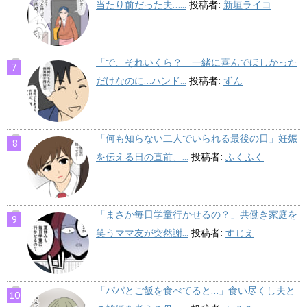
当たり前だった夫…...
投稿者:
新垣ライコ
「で、それいくら？」一緒に喜んでほしかった
だけなのに…ハンド...
投稿者:
ずん
「何も知らない二人でいられる最後の日」妊娠
を伝える日の直前、...
投稿者:
ふくふく
「まさか毎日学童行かせるの？」共働き家庭を
笑うママ友が突然謝...
投稿者:
すじえ
「パパとご飯を食べてると…」食い尽くし夫と