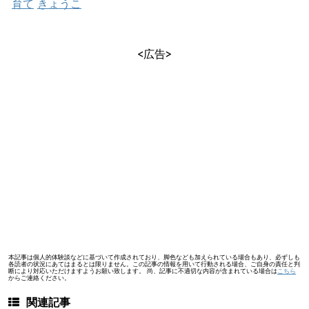
育て
きょうこ
<広告>
本記事は個人的体験談などに基づいて作成されており、脚色なども加えられている場合もあり、必ずしも
各読者の状況にあてはまるとは限りません。この記事の情報を用いて行動される場合、ご自身の責任と判
断により対応いただけますようお願い致します。 尚、記事に不適切な内容が含まれている場合は
こちら
からご連絡ください。
関連記事