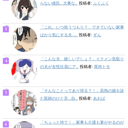
らない彼氏…大事な...
投稿者:
ふくふく
「これ、いつ拾うつもり？」できていない家事
ばかり気にする夫…...
投稿者:
ずん
「こんな夫、嬉しいでしょ？」イクメン気取り
の夫が女性社員にア...
投稿者:
尾持トモ
「そんなことってあり得る？！」高熱の娘を診
た医師のひと言…自...
投稿者:
あおば
「ちょっと待て！」家事も介護も妻がやるのが