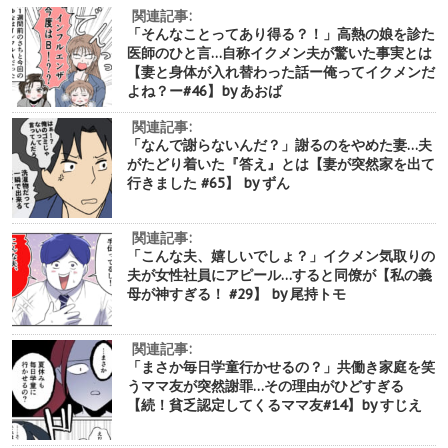
関連記事:
「そんなことってあり得る？！」高熱の娘を診た
医師のひと言…自称イクメン夫が驚いた事実とは
【妻と身体が入れ替わった話ー俺ってイクメンだ
よね？ー#46】by あおば
関連記事:
「なんで謝らないんだ？」謝るのをやめた妻…夫
がたどり着いた『答え』とは【妻が突然家を出て
行きました #65】 by ずん
関連記事:
「こんな夫、嬉しいでしょ？」イクメン気取りの
夫が女性社員にアピール…すると同僚が【私の義
母が神すぎる！ #29】 by 尾持トモ
関連記事:
「まさか毎日学童行かせるの？」共働き家庭を笑
うママ友が突然謝罪…その理由がひどすぎる
【続！貧乏認定してくるママ友#14】by すじえ