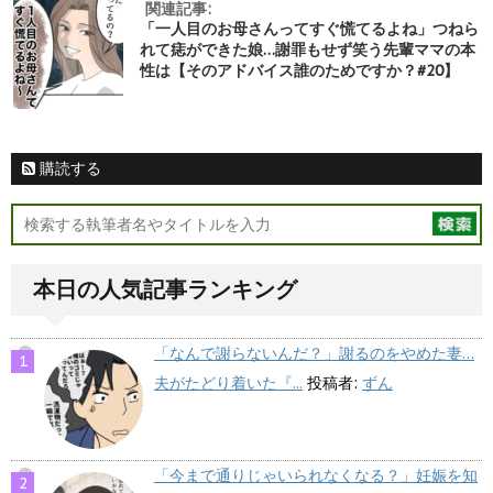
関連記事:
「一人目のお母さんってすぐ慌てるよね」つねら
れて痣ができた娘…謝罪もせず笑う先輩ママの本
性は【そのアドバイス誰のためですか？#20】
購読する
本日の人気記事ランキング
「なんで謝らないんだ？」謝るのをやめた妻…
夫がたどり着いた『...
投稿者:
ずん
「今まで通りじゃいられなくなる？」妊娠を知