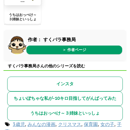
うちはおっぺけ～
３姉妹といっしょ
作者：
すくパラ事務局
＞ 作者ページ
すくパラ事務局さんの他のシリーズを読む
インスタ
ちょいぽちゃな私が-10キロ目指してがんばってみた
うちはおっぺけ～３姉妹といっしょ
3歳児
,
みんなの漫画
,
クリスマス
,
保育園
,
女の子
,
子