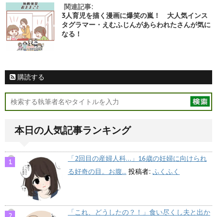
関連記事:
3人育児を描く漫画に爆笑の嵐！ 大人気インス
タグラマー・えむふじんがあらわれたさんが気に
なる！
購読する
本日の人気記事ランキング
「2回目の産婦人科…」16歳の妊婦に向けられ
る好奇の目。お腹...
投稿者:
ふくふく
「これ、どうしたの？！」食い尽くし夫と出か