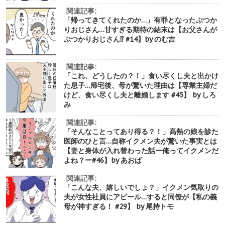
関連記事:
「帰ってきてくれたのか…」有罪となったぶつか
りおじさん…甘すぎる期待の結末は【お父さんが
ぶつかりおじさん⁉︎ #14】by のむ吉
関連記事:
「これ、どうしたの？！」食い尽くし夫と出かけ
た息子…帰宅後、母が驚いた理由は【専業主婦だ
けど、食い尽くし夫と離婚します #45】 by しろ
み
関連記事:
「そんなことってあり得る？！」高熱の娘を診た
医師のひと言…自称イクメン夫が驚いた事実とは
【妻と身体が入れ替わった話ー俺ってイクメンだ
よね？ー#46】by あおば
関連記事:
「こんな夫、嬉しいでしょ？」イクメン気取りの
夫が女性社員にアピール…すると同僚が【私の義
母が神すぎる！ #29】 by 尾持トモ