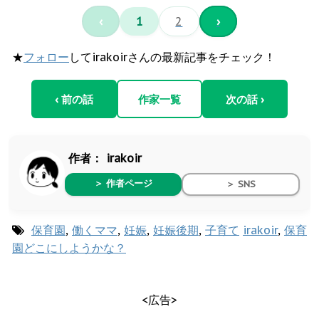
‹
1
2
›
★
フォロー
してirakoirさんの最新記事をチェック！
‹ 前の話
作家一覧
次の話 ›
作者：
irakoir
＞ 作者ページ
＞ SNS
保育園
,
働くママ
,
妊娠
,
妊娠後期
,
子育て
irakoir
,
保育
園どこにしようかな？
<広告>