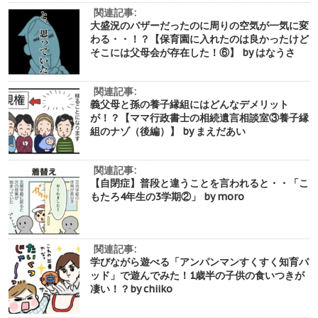
関連記事:
大盛況のバザーだったのに周りの空気が一気に変
わる・・！？【保育園に入れたのは良かったけど
そこには父母会が存在した！⑥】 by はなうさ
関連記事:
義父母と孫の養子縁組にはどんなデメリット
が！？【ママ行政書士の相続遺言相談室③養子縁
組のナゾ（後編）】 by まえだあい
関連記事:
【自閉症】普段と違うことを言われると・・「こ
もたろ4年生の3学期②」 by moro
関連記事:
学びながら遊べる「アンパンマンすくすく知育パ
ッド」で遊んでみた！1歳半の子供の食いつきが
凄い！？by chiiko