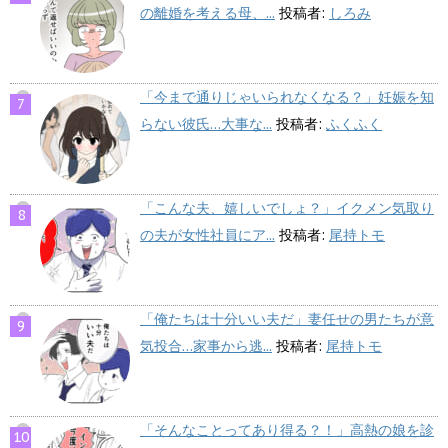
の離婚を考える母、...
投稿者:
しろみ
「今まで通りじゃいられなくなる？」妊娠を知
らない彼氏…大事な...
投稿者:
ふくふく
「こんな夫、嬉しいでしょ？」イクメン気取り
の夫が女性社員にア...
投稿者:
尾持トモ
「俺たちは十分いい夫だ」妻任せの男たちが意
気投合…家事から逃...
投稿者:
尾持トモ
「そんなことってあり得る？！」高熱の娘を診