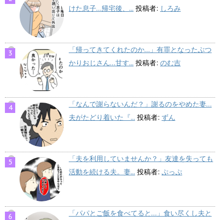
けた息子…帰宅後、...
投稿者:
しろみ
「帰ってきてくれたのか…」有罪となったぶつ
かりおじさん…甘す...
投稿者:
のむ吉
「なんで謝らないんだ？」謝るのをやめた妻…
夫がたどり着いた『...
投稿者:
ずん
「夫を利用していませんか？」友達を失っても
活動を続ける夫。妻...
投稿者:
ぷっぷ
「パパとご飯を食べてると…」食い尽くし夫と