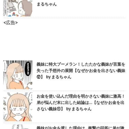
まるちゃん
<広告>
義妹に特大ブーメラン！したたかな義妹が言葉を
失った予想外の展開【なぜかお金を出さない義妹
⑫】 by まるちゃん
お金を使い込んだ理由を明かさない義妹に激高！
弟が悩んだ末に出した結論は…【なぜかお金を出
さない義妹⑪】 by まるちゃん
義妹がお金を渡した理由は…衝撃の回答に弟が激