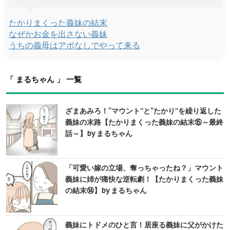
たかりまくった義妹の結末
なぜかお金を出さない義妹
うちの義母はアポなしでやって来る
「 まるちゃん 」 一覧
ざまあみろ！“マウント”と“たかり”を繰り返した
義妹の末路【たかりまくった義妹の結末⑮～最終
話～】by まるちゃん
「可愛い嫁の立場、奪っちゃったね？」マウント
義妹に姉が痛快な逆転劇！【たかりまくった義妹
の結末⑭】by まるちゃん
義妹にトドメのひと言！居座る義妹に父がかけた