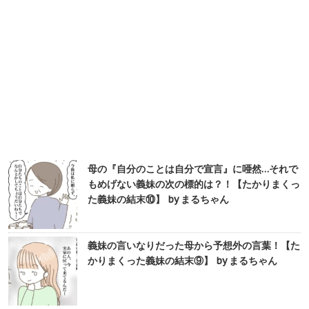
母の『自分のことは自分で宣言』に唖然…それで
もめげない義妹の次の標的は？！【たかりまくっ
た義妹の結末⑩】 by まるちゃん
義妹の言いなりだった母から予想外の言葉！【た
かりまくった義妹の結末⑨】 by まるちゃん