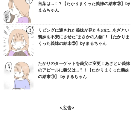
言葉は…！？【たかりまくった義妹の結末⑬】by
まるちゃん
リビングに通された義妹が見たものは…あざとい
義妹を不安にさせた“まさかの人物”！【たかりま
くった義妹の結末⑫】by まるちゃん
たかりのターゲットを義父に変更！あざとい義妹
のアピールに義父は…？！【たかりまくった義妹
の結末⑪】 by まるちゃん
<広告>