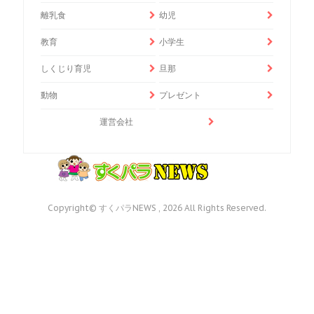
離乳食
幼児
教育
小学生
しくじり育児
旦那
動物
プレゼント
運営会社
Copyright© すくパラNEWS , 2026 All Rights Reserved.