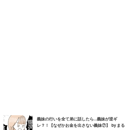
義妹の行いを全て弟に話したら…義妹が逆ギ
レ？！【なぜかお金を出さない義妹⑦】 by まる