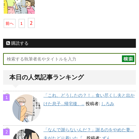
2
前へ
1
購読する
本日の人気記事ランキング
「これ、どうしたの？！」食い尽くし夫と出か
けた息子…帰宅後、...
投稿者:
しろみ
「なんで謝らないんだ？」謝るのをやめた妻…
夫がたどり着いた『...
投稿者:
ずん