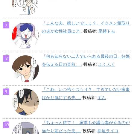
「こんな夫、嬉しいでしょ？」イクメン気取り
の夫が女性社員にア...
投稿者:
尾持トモ
「何も知らない二人でいられる最後の日」妊娠
を伝える日の直前、...
投稿者:
ふくふく
「これ、いつ拾うつもり？」できていない家事
ばかり気にする夫…...
投稿者:
ずん
「ちょっと待て！」家事も介護も妻がやるのが
当たり前だった夫…...
投稿者:
新垣ライコ