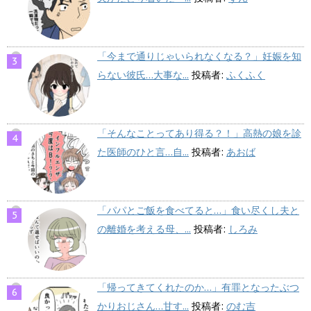
「今まで通りじゃいられなくなる？」妊娠を知
らない彼氏…大事な...
投稿者:
ふくふく
「そんなことってあり得る？！」高熱の娘を診
た医師のひと言…自...
投稿者:
あおば
「パパとご飯を食べてると…」食い尽くし夫と
の離婚を考える母、...
投稿者:
しろみ
「帰ってきてくれたのか…」有罪となったぶつ
かりおじさん…甘す...
投稿者:
のむ吉