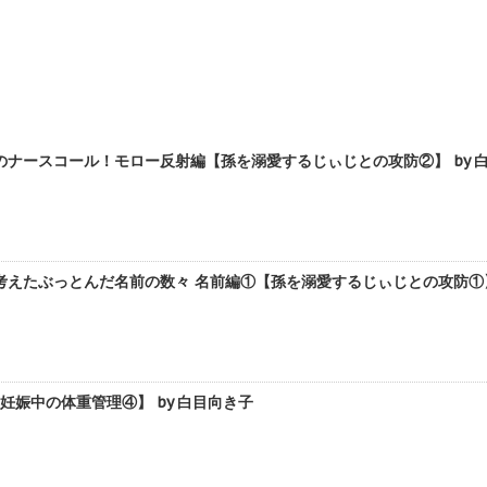
ナースコール！モロー反射編【孫を溺愛するじぃじとの攻防②】 by 
えたぶっとんだ名前の数々 名前編①【孫を溺愛するじぃじとの攻防①】 
妊娠中の体重管理④】 by 白目向き子