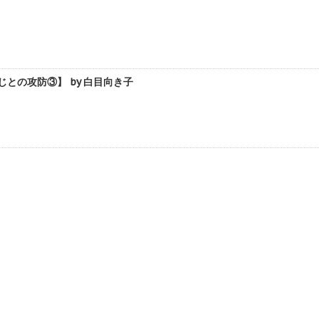
との攻防③】 by 白目向き子