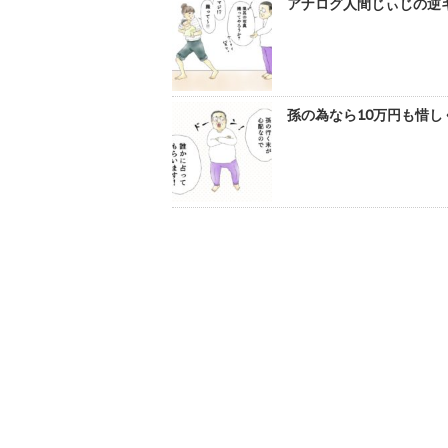
アナログ人間じぃじの逆ギ
孫の為なら10万円も惜し