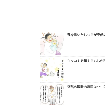
孫を抱いたじぃじが突然の
ツッコミ必須！じぃじが考
突然の嘔吐の原因は･･･【