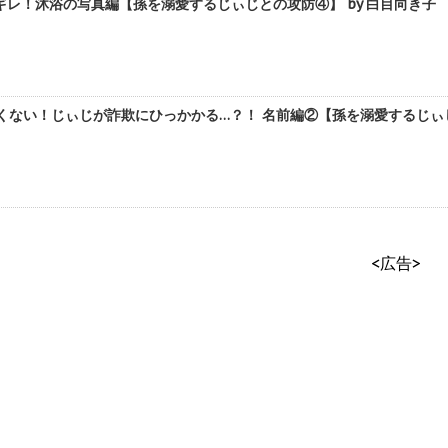
レ！沐浴の写真編【孫を溺愛するじぃじとの攻防④】 by 白目向き子
くない！じぃじが詐欺にひっかかる…？！ 名前編②【孫を溺愛するじぃじ
<広告>