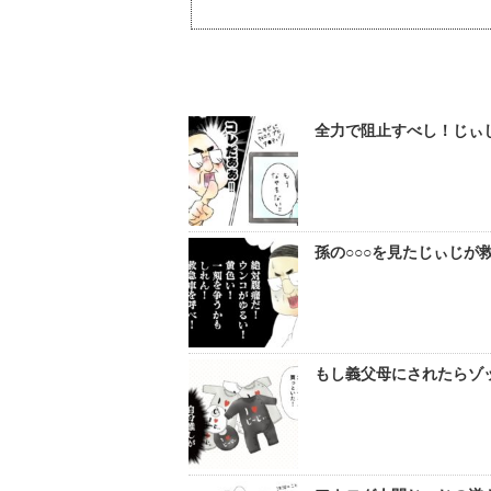
全力で阻止すべし！じぃ
孫の○○○を見たじぃじが
もし義父母にされたらゾッ