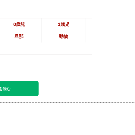
0歳児
1歳児
旦那
動物
を読む