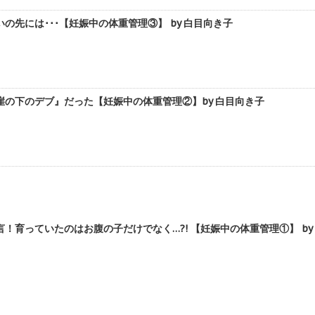
の先には･･･【妊娠中の体重管理③】 by 白目向き子
･『崖の下のデブ』だった【妊娠中の体重管理②】by 白目向き子
！育っていたのはお腹の子だけでなく…?! 【妊娠中の体重管理①】 by