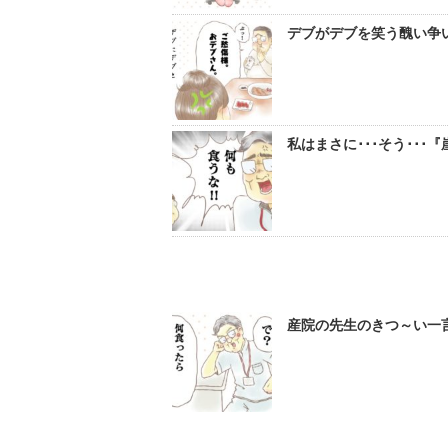
デブがデブを笑う醜い争い
私はまさに･･･そう･･
産院の先生のきつ～い一言