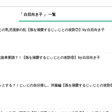
「 白目向き子 」 一覧
じの乳児湿疹の乱【孫を溺愛するじぃじとの攻防⑦】by 白目向き子
救急車要請？！【孫を溺愛するじぃじとの攻防⑥】by 白目向き子
とする？！じぃじの自分推し。洋服編【孫を溺愛するじぃじとの攻防⑤】