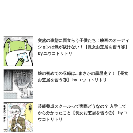
突然の事態に面食らう子供たち！映画のオーディ
ションは気が抜けない！【長女お芝居を習う④】
by ユウコトリトリ
娘の初めての収録は…まさかの黒歴史？！【長女
お芝居を習う③】 by ユウコトリトリ
芸能養成スクールって実際どうなの？ 入学して
から分かったこと【長女お芝居を習う②】 by ユ
ウコトリトリ