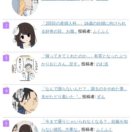
「2回目の産婦人科…」16歳の妊婦に向けられ
る好奇の目。お腹...
投稿者:
ふくふく
「帰ってきてくれたのか…」有罪となったぶつ
かりおじさん…甘す...
投稿者:
のむ吉
「なんで謝らないんだ？」謝るのをやめた妻…
夫がたどり着いた『...
投稿者:
ずん
「今まで通りじゃいられなくなる？」妊娠を知
らない彼氏…大事な...
投稿者:
ふくふく