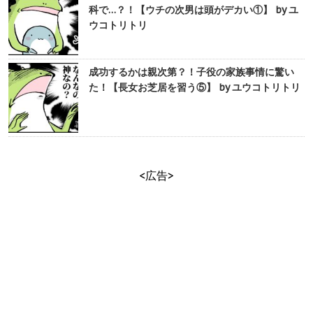
科で…？！【ウチの次男は頭がデカい①】 by ユ
ウコトリトリ
成功するかは親次第？！子役の家族事情に驚い
た！【長女お芝居を習う⑤】 by ユウコトリトリ
<広告>