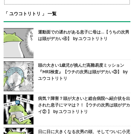
「 ユウコトリトリ 」 一覧
運動面での遅れがある息子に母は…【うちの次男
は頭がデカい④】 by ユウコトリトリ
頭の大きい1歳児が挑んだ高難易度ミッション
『MRI検査』【ウチの次男は頭がデカい③】 by
ユウコトリトリ
病気？障害？頭が大きいと総合病院へ紹介状を出
された息子にママは？！【ウチの次男は頭がデカ
イ② 】 by ユウコトリトリ
日に日に大きくなる次男の頭、そしてついに小児