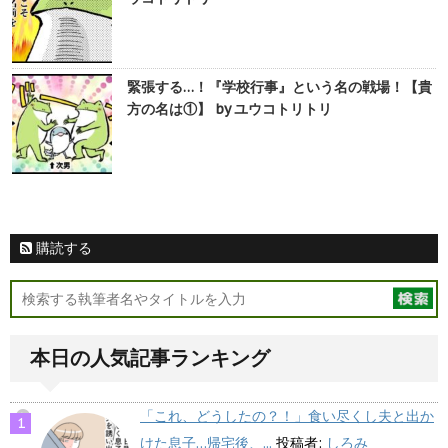
緊張する…！『学校行事』という名の戦場！【貴
方の名は①】 by ユウコトリトリ
購読する
本日の人気記事ランキング
「これ、どうしたの？！」食い尽くし夫と出か
けた息子…帰宅後、...
投稿者:
しろみ