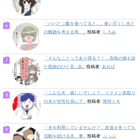
「パパとご飯を食べてると…」食い尽くし夫と
の離婚を考える母、...
投稿者:
しろみ
「そんなことってあり得る？！」高熱の娘を診
た医師のひと言…自...
投稿者:
あおば
「こんな夫、嬉しいでしょ？」イクメン気取り
の夫が女性社員にア...
投稿者:
尾持トモ
「夫を利用していませんか？」友達を失っても
活動を続ける夫。妻...
投稿者:
ぷっぷ