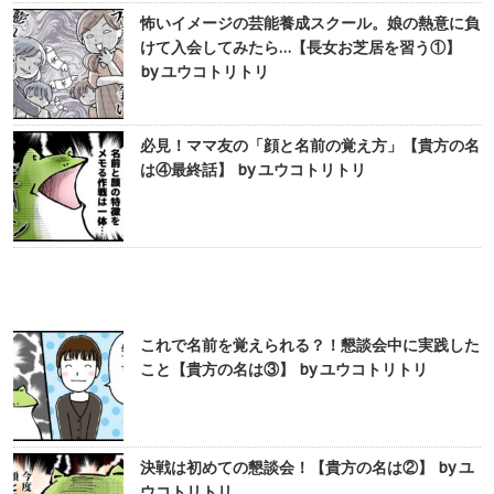
怖いイメージの芸能養成スクール。娘の熱意に負
けて入会してみたら…【長女お芝居を習う①】
by ユウコトリトリ
必見！ママ友の「顔と名前の覚え方」【貴方の名
は④最終話】 by ユウコトリトリ
これで名前を覚えられる？！懇談会中に実践した
こと【貴方の名は③】 by ユウコトリトリ
決戦は初めての懇談会！【貴方の名は②】 by ユ
ウコトリトリ