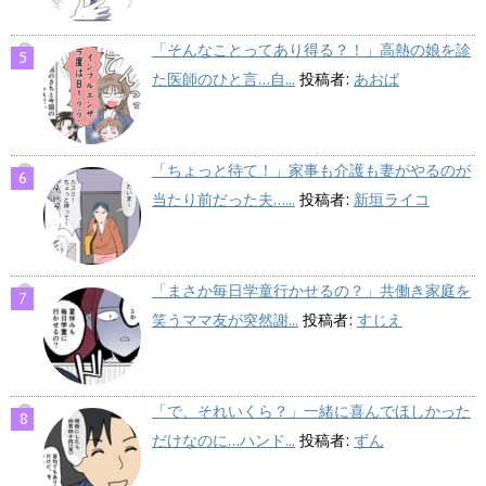
「そんなことってあり得る？！」高熱の娘を診
た医師のひと言…自...
投稿者:
あおば
「ちょっと待て！」家事も介護も妻がやるのが
当たり前だった夫…...
投稿者:
新垣ライコ
「まさか毎日学童行かせるの？」共働き家庭を
笑うママ友が突然謝...
投稿者:
すじえ
「で、それいくら？」一緒に喜んでほしかった
だけなのに…ハンド...
投稿者:
ずん