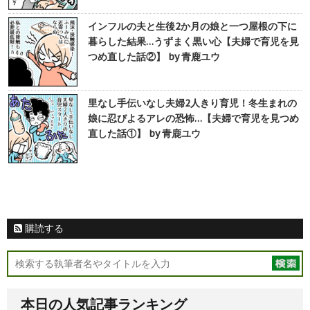
インフルの夫と生後2か月の娘と一つ屋根の下に
暮らした結果…うずまく黒い心【夫婦で育児を見
つめ直した話②】 by 青鹿ユウ
里なし手伝いなし夫婦2人きり育児！冬生まれの
娘に忍びよるアレの恐怖…【夫婦で育児を見つめ
直した話①】 by 青鹿ユウ
購読する
本日の人気記事ランキング