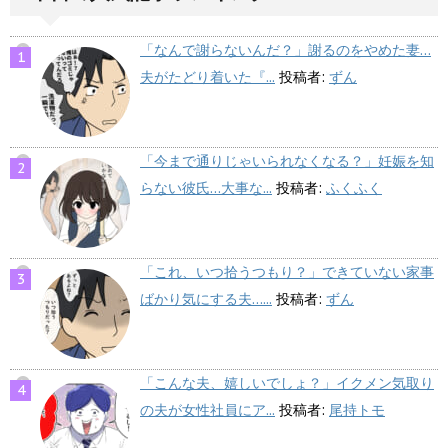
「なんで謝らないんだ？」謝るのをやめた妻…
夫がたどり着いた『...
投稿者:
ずん
「今まで通りじゃいられなくなる？」妊娠を知
らない彼氏…大事な...
投稿者:
ふくふく
「これ、いつ拾うつもり？」できていない家事
ばかり気にする夫…...
投稿者:
ずん
「こんな夫、嬉しいでしょ？」イクメン気取り
の夫が女性社員にア...
投稿者:
尾持トモ