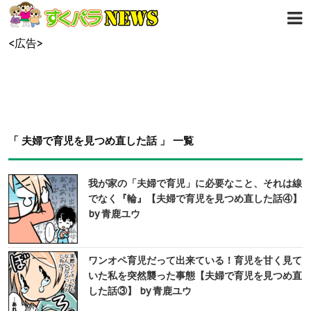
<広告>
「 夫婦で育児を見つめ直した話 」 一覧
我が家の「夫婦で育児」に必要なこと、それは線
でなく『輪』【夫婦で育児を見つめ直した話④】
by 青鹿ユウ
ワンオペ育児だって出来ている！育児を甘く見て
いた私を突然襲った事態【夫婦で育児を見つめ直
した話③】 by 青鹿ユウ