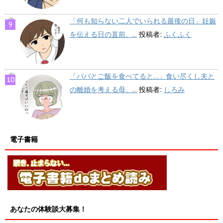
「何も知らない二人でいられる最後の日」妊娠
を伝える日の直前、...
投稿者:
ふくふく
「パパとご飯を食べてると…」食い尽くし夫と
の離婚を考える母、...
投稿者:
しろみ
電子書籍
あなたの体験談大募集！