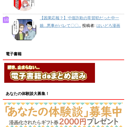
【因果応報？】寸借詐欺の常習犯だった中一
娘…悪事がバレて〇〇...
投稿者:
はいどろ漫画
電子書籍
あなたの体験談大募集！