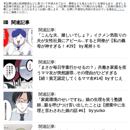
本記事は個人的体験談などに基づいて作成されており、脚色なども加えられている場合もあり、必ずしも
各読者の状況にあてはまるとは限りません。この記事の情報を用いて行動される場合、ご自身の責任と判
断により対応いただけますようお願い致します。 尚、記事に不適切な内容が含まれている場合は
こちら
からご連絡ください。
関連記事
関連記事:
「こんな夫、嬉しいでしょ？」イクメン気取りの
夫が女性社員にアピール…すると同僚が【私の義
母が神すぎる！ #29】 by 尾持トモ
関連記事:
「まさか毎日学童行かせるの？」共働き家庭を笑
うママ友が突然謝罪…その理由がひどすぎる
【続！貧乏認定してくるママ友#14】by すじえ
関連記事:
「家庭環境のせいですね」娘の生理を笑う塾講
師…親を呼びつけ言い出したことは【授業中に生
理と言わされた娘の話 #6】 by yuiko
関連記事: