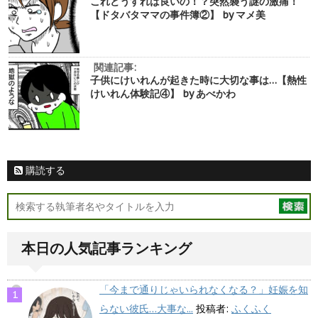
これどうすれば良いの！？突然襲う謎の激痛！
【ドタバタママの事件簿②】 by マメ美
関連記事:
子供にけいれんが起きた時に大切な事は…【熱性
けいれん体験記④】 by あべかわ
購読する
本日の人気記事ランキング
「今まで通りじゃいられなくなる？」妊娠を知
らない彼氏…大事な...
投稿者:
ふくふく