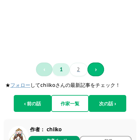
‹
1
2
›
★
フォロー
してchiikoさんの最新記事をチェック！
‹ 前の話
作家一覧
次の話 ›
作者：
chiiko