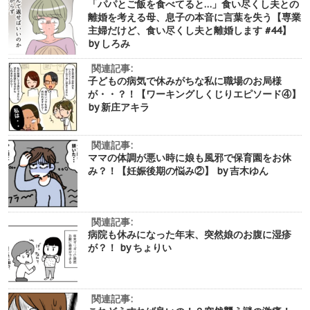
「パパとご飯を食べてると…」食い尽くし夫との
離婚を考える母、息子の本音に言葉を失う【専業
主婦だけど、食い尽くし夫と離婚します #44】
by しろみ
関連記事:
子どもの病気で休みがちな私に職場のお局様
が・・？！【ワーキングしくじりエピソード④】
by 新庄アキラ
関連記事:
ママの体調が悪い時に娘も風邪で保育園をお休
み？！【妊娠後期の悩み②】 by 吉木ゆん
関連記事:
病院も休みになった年末、突然娘のお腹に湿疹
が？！ by ちょりい
関連記事: