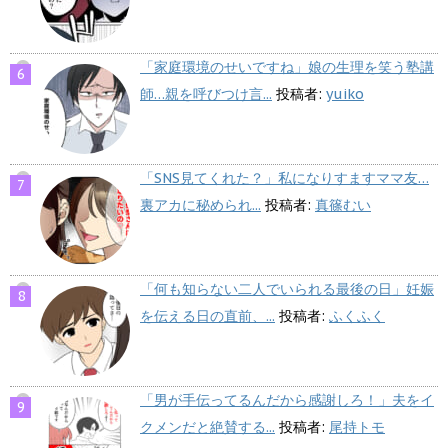
「家庭環境のせいですね」娘の生理を笑う塾講
師…親を呼びつけ言...
投稿者:
yuiko
「SNS見てくれた？」私になりすますママ友…
裏アカに秘められ...
投稿者:
真篠むい
「何も知らない二人でいられる最後の日」妊娠
を伝える日の直前、...
投稿者:
ふくふく
「男が手伝ってるんだから感謝しろ！」夫をイ
クメンだと絶賛する...
投稿者:
尾持トモ