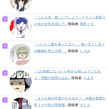
「こんな夫、嬉しいでしょ？」イクメン気取り
の夫が女性社員にア...
投稿者:
尾持トモ
「パパとご飯を食べてると…」食い尽くし夫と
の離婚を考える母、...
投稿者:
しろみ
「1人病気になったら何日も休むようになる
よ」周囲が採用を止め...
投稿者:
ちまき
「まさか毎日学童行かせるの？」共働き家庭を
笑うママ友が突然謝...
投稿者:
すじえ