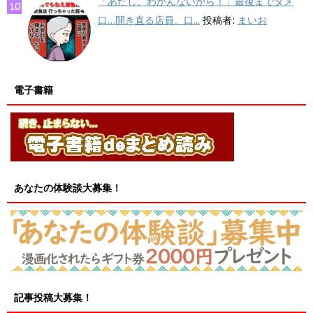
「あたし、わかんないから！」最後までタメ
口…開き直る店員。口...
投稿者:
まいお
電子書籍
あなたの体験談大募集！
記事投稿大募集！