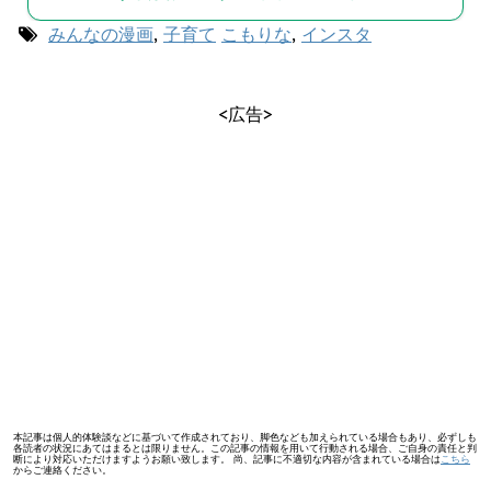
みんなの漫画
,
子育て
こもりな
,
インスタ
<広告>
本記事は個人的体験談などに基づいて作成されており、脚色なども加えられている場合もあり、必ずしも
各読者の状況にあてはまるとは限りません。この記事の情報を用いて行動される場合、ご自身の責任と判
断により対応いただけますようお願い致します。 尚、記事に不適切な内容が含まれている場合は
こちら
からご連絡ください。