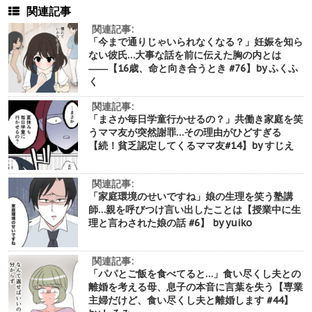
関連記事
関連記事:
「今まで通りじゃいられなくなる？」妊娠を知ら
ない彼氏…大事な話を前に伝えた胸の内とは
――【16歳、命と向き合うとき #76】by ふくふ
く
関連記事:
「まさか毎日学童行かせるの？」共働き家庭を笑
うママ友が突然謝罪…その理由がひどすぎる
【続！貧乏認定してくるママ友#14】by すじえ
関連記事:
「家庭環境のせいですね」娘の生理を笑う塾講
師…親を呼びつけ言い出したことは【授業中に生
理と言わされた娘の話 #6】 by yuiko
関連記事:
「パパとご飯を食べてると…」食い尽くし夫との
離婚を考える母、息子の本音に言葉を失う【専業
主婦だけど、食い尽くし夫と離婚します #44】