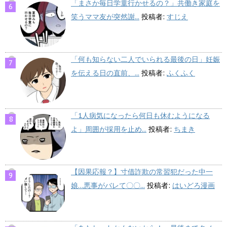
「まさか毎日学童行かせるの？」共働き家庭を
笑うママ友が突然謝...
投稿者:
すじえ
「何も知らない二人でいられる最後の日」妊娠
を伝える日の直前、...
投稿者:
ふくふく
「1人病気になったら何日も休むようになる
よ」周囲が採用を止め...
投稿者:
ちまき
【因果応報？】寸借詐欺の常習犯だった中一
娘…悪事がバレて〇〇...
投稿者:
はいどろ漫画