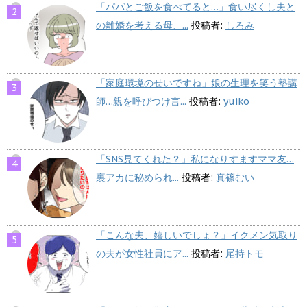
「パパとご飯を食べてると…」食い尽くし夫と
の離婚を考える母、...
投稿者:
しろみ
「家庭環境のせいですね」娘の生理を笑う塾講
師…親を呼びつけ言...
投稿者:
yuiko
「SNS見てくれた？」私になりすますママ友…
裏アカに秘められ...
投稿者:
真篠むい
「こんな夫、嬉しいでしょ？」イクメン気取り
の夫が女性社員にア...
投稿者:
尾持トモ