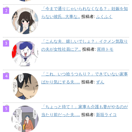
「今まで通りじゃいられなくなる？」妊娠を知
らない彼氏…大事な...
投稿者:
ふくふく
「こんな夫、嬉しいでしょ？」イクメン気取り
の夫が女性社員にア...
投稿者:
尾持トモ
「これ、いつ拾うつもり？」できていない家事
ばかり気にする夫…...
投稿者:
ずん
「ちょっと待て！」家事も介護も妻がやるのが
当たり前だった夫…...
投稿者:
新垣ライコ