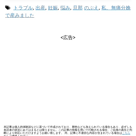
トラブル
,
出産
,
妊娠
,
悩み
,
旦那
のぶえ
,
私、無痛分娩
で産みました
<広告>
本記事は個人的体験談などに基づいて作成されており、脚色なども加えられている場合もあり、必ずしも
各読者の状況にあてはまるとは限りません。この記事の情報を用いて行動される場合、ご自身の責任と判
断により対応いただけますようお願い致します。 尚、記事に不適切な内容が含まれている場合は
こちら
からご連絡ください。