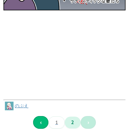
のぶえ
‹
1
2
›