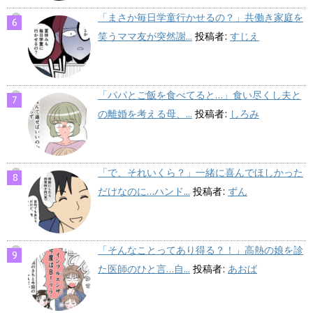
「まさか毎日学童行かせるの？」共働き家庭を
笑うママ友が突然謝...
投稿者:
すじえ
「パパとご飯を食べてると…」食い尽くし夫と
の離婚を考える母、...
投稿者:
しろみ
「で、それいくら？」一緒に喜んでほしかった
だけなのに…ハンド...
投稿者:
ずん
「そんなことってあり得る？！」高熱の娘を診
た医師のひと言…自...
投稿者:
あおば