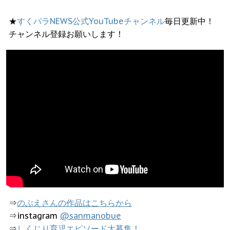
★
すくパラNEWS公式YouTubeチャンネル
毎日更新中！
チャンネル登録お願いします！
⇒
のぶえさんの作品はこちらから
⇒instagram
@sanmanobue
⇒
しくじり育児エピソード大募集！