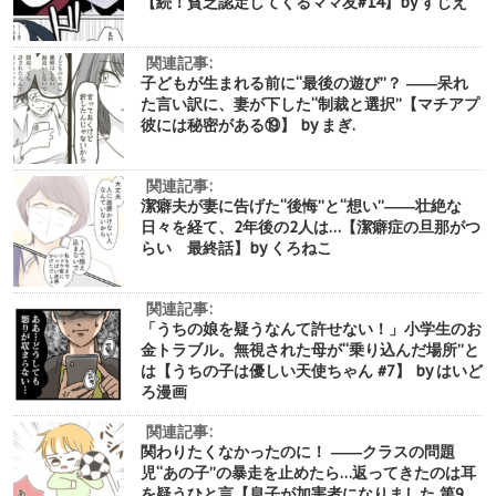
【続！貧乏認定してくるママ友#14】by すじえ
関連記事:
子どもが生まれる前に“最後の遊び”？ ――呆れ
た言い訳に、妻が下した“制裁と選択”【マチアプ
彼には秘密がある⑲】 by まぎ.
関連記事:
潔癖夫が妻に告げた“後悔”と“想い”――壮絶な
日々を経て、2年後の2人は…【潔癖症の旦那がつ
らい 最終話】by くろねこ
関連記事:
「うちの娘を疑うなんて許せない！」小学生のお
金トラブル。無視された母が“乗り込んだ場所”と
は【うちの子は優しい天使ちゃん #7】 by はいど
ろ漫画
関連記事:
関わりたくなかったのに！ ――クラスの問題
児“あの子”の暴走を止めたら…返ってきたのは耳
を疑うひと言【息子が加害者になりました 第9