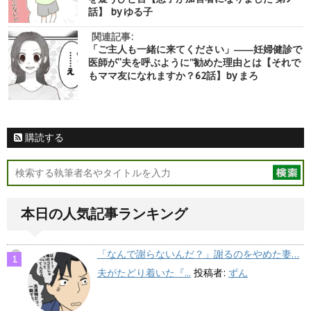
話】 by ゆる子
関連記事:
「ご主人も一緒に来てください」――妊婦健診で
医師が“夫を呼ぶように”勧めた理由とは【それで
もママ友になれますか？62話】by まろ
購読する
本日の人気記事ランキング
「なんで謝らないんだ？」謝るのをやめた妻…
夫がたどり着いた『...
投稿者:
ずん