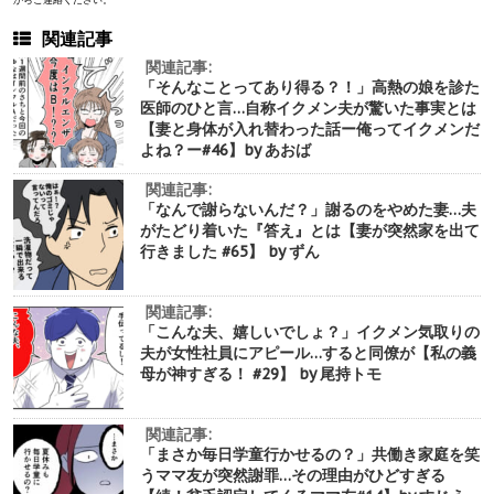
関連記事
関連記事:
「そんなことってあり得る？！」高熱の娘を診た
医師のひと言…自称イクメン夫が驚いた事実とは
【妻と身体が入れ替わった話ー俺ってイクメンだ
よね？ー#46】by あおば
関連記事:
「なんで謝らないんだ？」謝るのをやめた妻…夫
がたどり着いた『答え』とは【妻が突然家を出て
行きました #65】 by ずん
関連記事:
「こんな夫、嬉しいでしょ？」イクメン気取りの
夫が女性社員にアピール…すると同僚が【私の義
母が神すぎる！ #29】 by 尾持トモ
関連記事:
「まさか毎日学童行かせるの？」共働き家庭を笑
うママ友が突然謝罪…その理由がひどすぎる