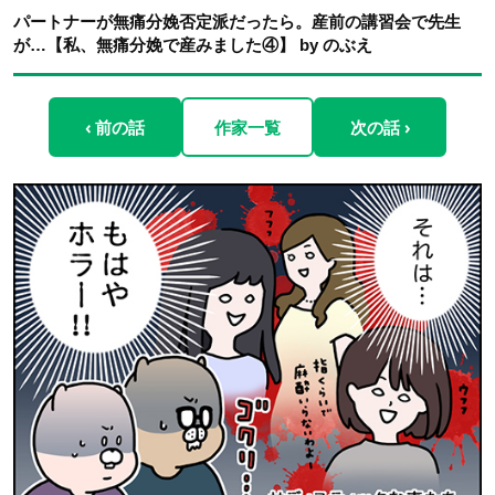
パートナーが無痛分娩否定派だったら。産前の講習会で先生
が…【私、無痛分娩で産みました④】 by のぶえ
‹ 前の話
作家一覧
次の話 ›