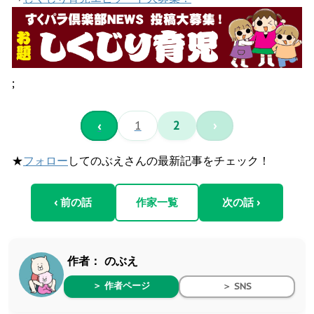
;
‹
1
2
›
★
フォロー
してのぶえさんの最新記事をチェック！
‹ 前の話
作家一覧
次の話 ›
作者：
のぶえ
＞ 作者ページ
＞ SNS