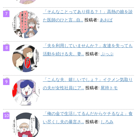
「そんなことってあり得る？！」高熱の娘を診
た医師のひと言…自...
投稿者:
あおば
「夫を利用していませんか？」友達を失っても
活動を続ける夫。妻...
投稿者:
ぷっぷ
「こんな夫、嬉しいでしょ？」イクメン気取り
の夫が女性社員にア...
投稿者:
尾持トモ
「俺の金で生活してるんだからケチるなよ」食
い尽くし夫の暴言さ...
投稿者:
しろみ