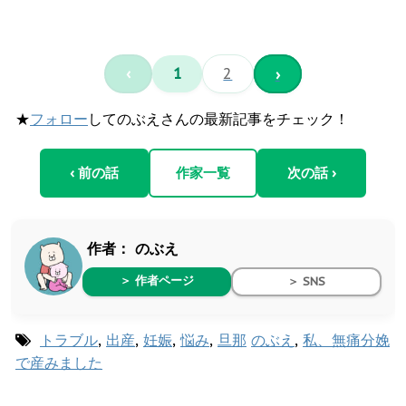
‹
1
2
›
★
フォロー
してのぶえさんの最新記事をチェック！
‹ 前の話
作家一覧
次の話 ›
作者：
のぶえ
＞ 作者ページ
＞ SNS
トラブル
,
出産
,
妊娠
,
悩み
,
旦那
のぶえ
,
私、無痛分娩
で産みました