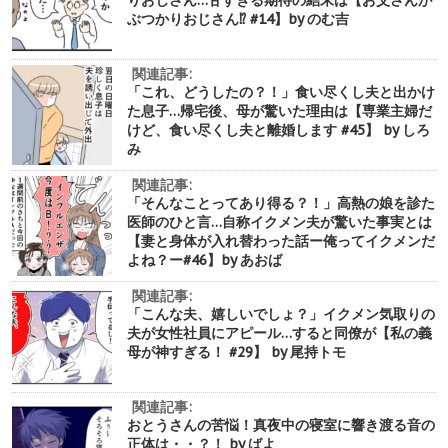
ぶつかりおじさん⁉︎ #14】by のむ吉
関連記事:
「これ、どうしたの？！」食い尽くし夫と出かけ
た息子…帰宅後、母が驚いた理由は【専業主婦だ
けど、食い尽くし夫と離婚します #45】 by しろ
み
関連記事:
「そんなことってあり得る？！」高熱の娘を診た
医師のひと言…自称イクメン夫が驚いた事実とは
【妻と身体が入れ替わった話ー俺ってイクメンだ
よね？ー#46】by あおば
関連記事:
「こんな夫、嬉しいでしょ？」イクメン気取りの
夫が女性社員にアピール…すると同僚が【私の義
母が神すぎる！ #29】 by 尾持トモ
関連記事:
おとうさんの苦悩！真夜中の寝室に響き渡る音の
正体は・・？！ by ばよ