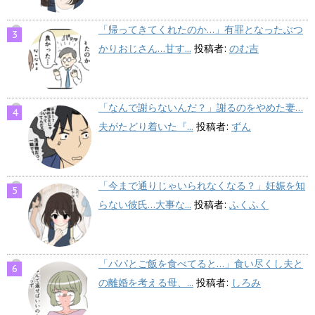
「帰ってきてくれたのか…」有罪となったぶつ
かりおじさん…甘す...
投稿者:
のむ吉
「なんで謝らないんだ？」謝るのをやめた妻…
夫がたどり着いた『...
投稿者:
ずん
「今まで通りじゃいられなくなる？」妊娠を知
らない彼氏…大事な...
投稿者:
ふくふく
「パパとご飯を食べてると…」食い尽くし夫と
の離婚を考える母、...
投稿者:
しろみ