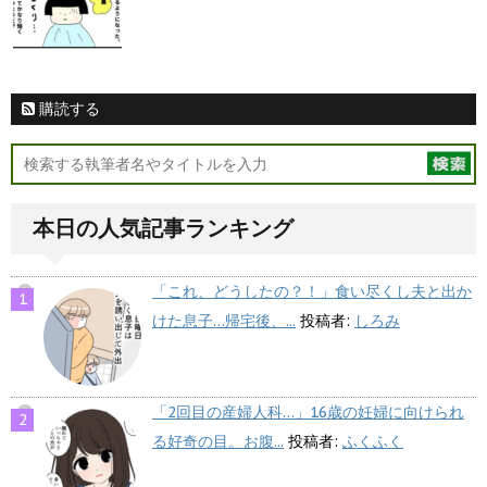
購読する
本日の人気記事ランキング
「これ、どうしたの？！」食い尽くし夫と出か
けた息子…帰宅後、...
投稿者:
しろみ
「2回目の産婦人科…」16歳の妊婦に向けられ
る好奇の目。お腹...
投稿者:
ふくふく