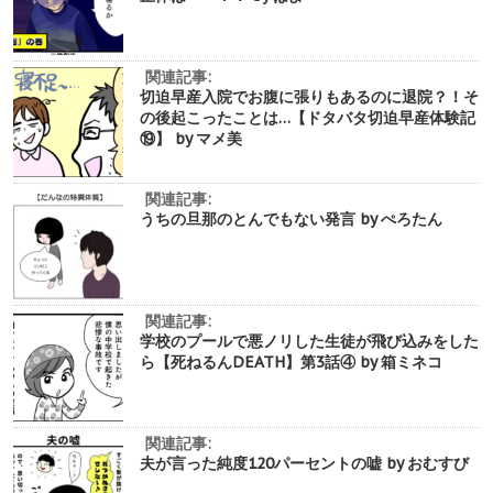
関連記事:
切迫早産入院でお腹に張りもあるのに退院？！そ
の後起こったことは…【ドタバタ切迫早産体験記
⑲】 by マメ美
関連記事:
うちの旦那のとんでもない発言 by ぺろたん
関連記事:
学校のプールで悪ノリした生徒が飛び込みをした
ら【死ねるんDEATH】第3話④ by 箱ミネコ
関連記事:
夫が言った純度120パーセントの嘘 by おむすび