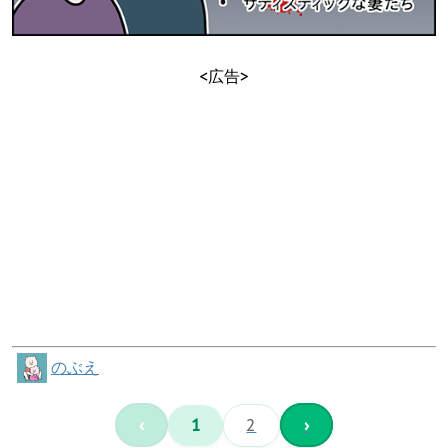
<広告>
のぶえ
‹
1
2
›