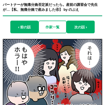
パートナーが無痛分娩否定派だったら。産前の講習会で先生
が…【私、無痛分娩で産みました④】 by のぶえ
‹ 前の話
作家一覧
次の話 ›