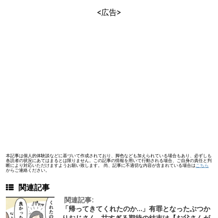
<広告>
本記事は個人的体験談などに基づいて作成されており、脚色なども加えられている場合もあり、必ずしも
各読者の状況にあてはまるとは限りません。この記事の情報を用いて行動される場合、ご自身の責任と判
断により対応いただけますようお願い致します。 尚、記事に不適切な内容が含まれている場合は
こちら
からご連絡ください。
関連記事
関連記事:
「帰ってきてくれたのか…」有罪となったぶつか
りおじさん…甘すぎる期待の結末は【お父さんが