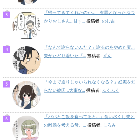
「帰ってきてくれたのか…」有罪となったぶつ
かりおじさん…甘す...
投稿者:
のむ吉
「なんで謝らないんだ？」謝るのをやめた妻…
夫がたどり着いた『...
投稿者:
ずん
「今まで通りじゃいられなくなる？」妊娠を知
らない彼氏…大事な...
投稿者:
ふくふく
「パパとご飯を食べてると…」食い尽くし夫と
の離婚を考える母、...
投稿者:
しろみ