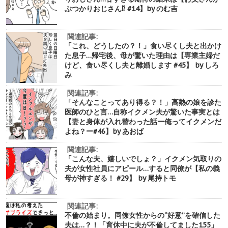
ぶつかりおじさん⁉︎ #14】by のむ吉
関連記事:
「これ、どうしたの？！」食い尽くし夫と出かけ
た息子…帰宅後、母が驚いた理由は【専業主婦だ
けど、食い尽くし夫と離婚します #45】 by しろ
み
関連記事:
「そんなことってあり得る？！」高熱の娘を診た
医師のひと言…自称イクメン夫が驚いた事実とは
【妻と身体が入れ替わった話ー俺ってイクメンだ
よね？ー#46】by あおば
関連記事:
「こんな夫、嬉しいでしょ？」イクメン気取りの
夫が女性社員にアピール…すると同僚が【私の義
母が神すぎる！ #29】 by 尾持トモ
関連記事:
不倫の始まり。同僚女性からの“好意”を確信した
夫は…？！「育休中に夫が不倫してました155」