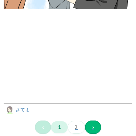
さてよ
‹
1
2
›