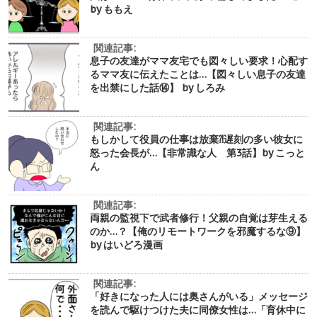
by ももえ
関連記事:
息子の友達がママ友宅でも図々しい要求！心配す
るママ友に伝えたことは…【図々しい息子の友達
を出禁にした話⑭】 by しろみ
関連記事:
もしかして役員の仕事は放棄⁈遅刻の多い彼女に
怒った会長が…【非常識な人 第3話】by こっと
ん
関連記事:
両親の監視下で武者修行！父親の自覚は芽生える
のか…？【俺のリモートワークを邪魔するな⑨】
by はいどろ漫画
関連記事:
「好きになった人には奥さんがいる」メッセージ
を読んで駆けつけた夫に同僚女性は…「育休中に