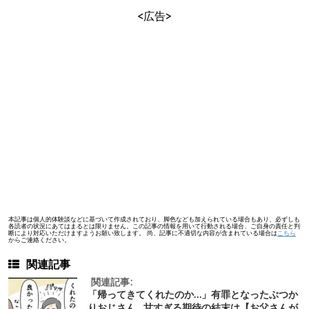
<広告>
本記事は個人的体験談などに基づいて作成されており、脚色なども加えられている場合もあり、必ずしも
各読者の状況にあてはまるとは限りません。この記事の情報を用いて行動される場合、ご自身の責任と判
断により対応いただけますようお願い致します。 尚、記事に不適切な内容が含まれている場合は
こちら
からご連絡ください。
関連記事
関連記事:
「帰ってきてくれたのか…」有罪となったぶつか
りおじさん…甘すぎる期待の結末は【お父さんが