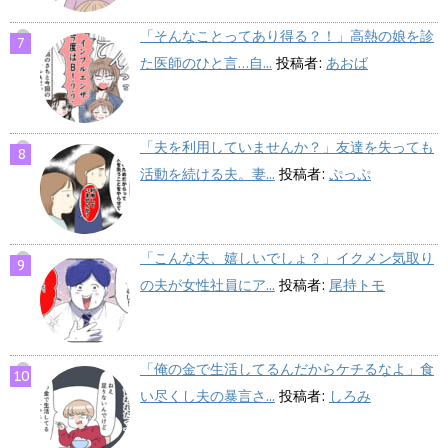
「そんなことってあり得る？！」高熱の娘を診
た医師のひと言…自...
投稿者:
あおば
「夫を利用していませんか？」友達を失っても
活動を続ける夫。妻...
投稿者:
ぷっぷ
「こんな夫、嬉しいでしょ？」イクメン気取り
の夫が女性社員にア...
投稿者:
尾持トモ
「俺の金で生活してるんだからケチるなよ」食
い尽くし夫の暴言さ...
投稿者:
しろみ