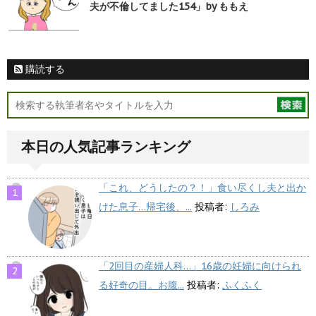
夫が不倫してました154」by ももえ
購読する
本日の人気記事ランキング
「これ、どうしたの？！」食い尽くし夫と出か
けた息子…帰宅後、...
投稿者:
しろみ
「2回目の産婦人科…」16歳の妊婦に向けられ
る好奇の目。お腹...
投稿者:
ふくふく