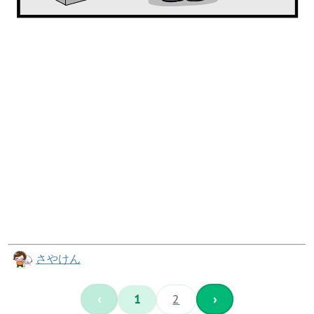
さやけん
‹
1
2
›