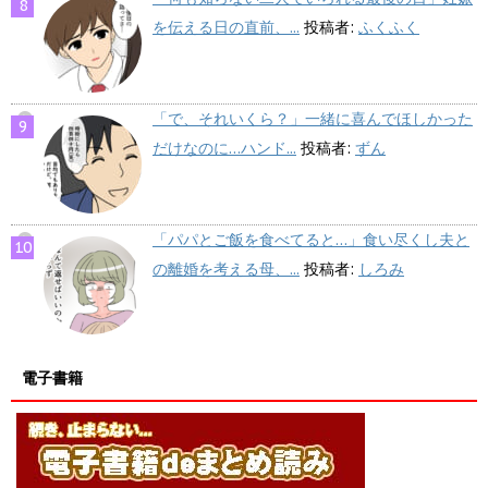
を伝える日の直前、...
投稿者:
ふくふく
「で、それいくら？」一緒に喜んでほしかった
だけなのに…ハンド...
投稿者:
ずん
「パパとご飯を食べてると…」食い尽くし夫と
の離婚を考える母、...
投稿者:
しろみ
電子書籍