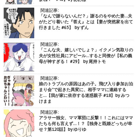
関連記事:
「なんで謝らないんだ？」謝るのをやめた妻…夫
がたどり着いた『答え』とは【妻が突然家を出て
行きました #65】 by ずん
関連記事:
「こんな夫、嬉しいでしょ？」イクメン気取りの
夫が女性社員にアピール…すると同僚が【私の義
母が神すぎる！ #29】 by 尾持トモ
関連記事:
娘のトラブルの原因はあの子。飛び入り参加お泊
まり会”で起きた異変に、相手ママに連絡する
と…【我が家に依存する迷惑親子 #18】by みつ
けまま
関連記事:
アラサー独女、ママ軍団に反撃！！これにはママ
たちも何も言えず…！？【独身と既婚どっちが幸
せ？第120話】by ゆりゆ