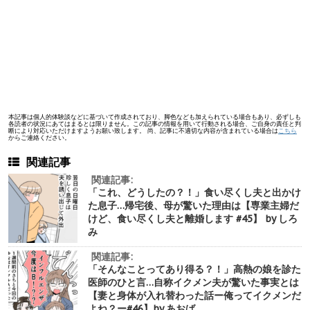
本記事は個人的体験談などに基づいて作成されており、脚色なども加えられている場合もあり、必ずしも
各読者の状況にあてはまるとは限りません。この記事の情報を用いて行動される場合、ご自身の責任と判
断により対応いただけますようお願い致します。 尚、記事に不適切な内容が含まれている場合は
こちら
からご連絡ください。
関連記事
関連記事:
「これ、どうしたの？！」食い尽くし夫と出かけ
た息子…帰宅後、母が驚いた理由は【専業主婦だ
けど、食い尽くし夫と離婚します #45】 by しろ
み
関連記事:
「そんなことってあり得る？！」高熱の娘を診た
医師のひと言…自称イクメン夫が驚いた事実とは
【妻と身体が入れ替わった話ー俺ってイクメンだ
よね？ー#46】by あおば