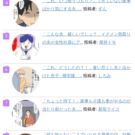
「これ、いつ拾うつもり？」できていない家事
ばかり気にする夫…...
投稿者:
ずん
「こんな夫、嬉しいでしょ？」イクメン気取り
の夫が女性社員にア...
投稿者:
尾持トモ
「これ、どうしたの？！」食い尽くし夫と出か
けた息子…帰宅後、...
投稿者:
しろみ
「ちょっと待て！」家事も介護も妻がやるのが
当たり前だった夫…...
投稿者:
新垣ライコ
「何も知らない二人でいられる最後の日」妊娠