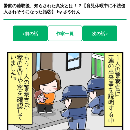
警察の聴取後、知らされた真実とは！？【育児休暇中に不法侵
入されそうになった話③】 by さやけん
‹ 前の話
作家一覧
次の話 ›