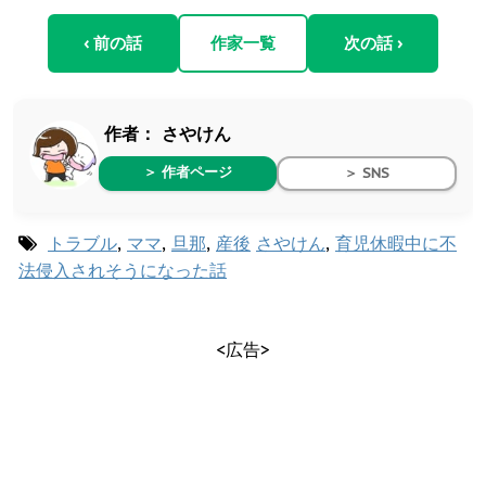
‹ 前の話
作家一覧
次の話 ›
作者：
さやけん
＞ 作者ページ
＞ SNS
トラブル
,
ママ
,
旦那
,
産後
さやけん
,
育児休暇中に不
法侵入されそうになった話
<広告>