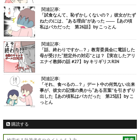
関連記事:
「試食なんて、恥ずかしくないの？」彼女がたず
ねたのには、“ある理由”があった ――【あの頃
私はバカだった 第26話】by こっとん
関連記事:
「話、終わりですか…？」教育委員会に電話した
母が受けた“想定外の対応”とは？【実在したアリ
エナイ教師の話 #27】by キリギリスRIN
関連記事:
「それ、食べるの…？」デート中の何気ない出来
事が、彼女の記憶の奥から“ある言葉”を引きずり
出した【あの頃私はバカだった 第25話】by こ
っとん
購読する