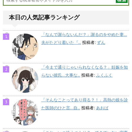
本日の人気記事ランキング
「なんで謝らないんだ？」謝るのをやめた妻…
夫がたどり着いた『...
投稿者:
ずん
「今まで通りじゃいられなくなる？」妊娠を知
らない彼氏…大事な...
投稿者:
ふくふく
「そんなことってあり得る？！」高熱の娘を診
た医師のひと言…自...
投稿者:
あおば