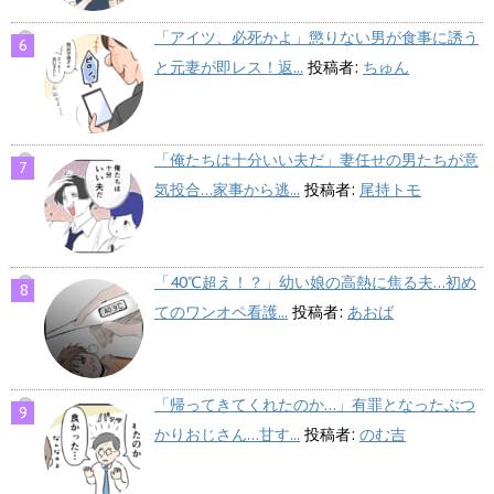
「アイツ、必死かよ」懲りない男が食事に誘う
と元妻が即レス！返...
投稿者:
ちゅん
「俺たちは十分いい夫だ」妻任せの男たちが意
気投合…家事から逃...
投稿者:
尾持トモ
「40℃超え！？」幼い娘の高熱に焦る夫…初め
てのワンオペ看護...
投稿者:
あおば
「帰ってきてくれたのか…」有罪となったぶつ
かりおじさん…甘す...
投稿者:
のむ吉