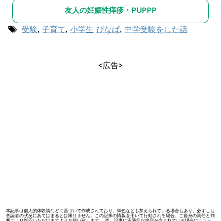
友人の妊娠性痒疹・PUPPP
受験
,
子育て
,
小学生
ぴなぱ
,
中学受験をした話
<広告>
本記事は個人的体験談などに基づいて作成されており、脚色なども加えられている場合もあり、必ずしも
各読者の状況にあてはまるとは限りません。この記事の情報を用いて行動される場合、ご自身の責任と判
断により対応いただけますようお願い致します。 尚、記事に不適切な内容が含まれている場合は
こちら