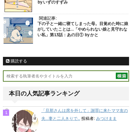
by いずのすずみ
関連記事:
下の子と一緒に寝てしまった母。目覚めた時に娘
がしていたことは…「やめられない娘と見守れな
い私」第13話：あの日① by かと
購読する
本日の人気記事ランキング
「旦那さんは席を外して」謝罪に来たママ友の
夫…妻と二人きりで...
投稿者:
みつけまま