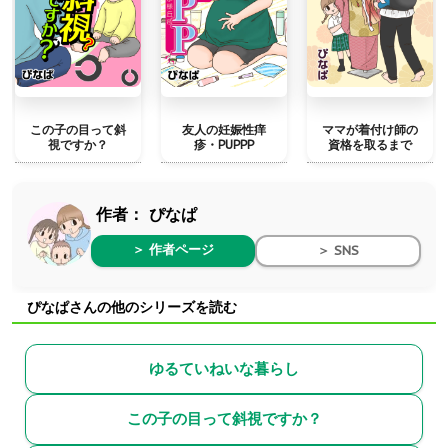
この子の目って斜
友人の妊娠性痒
ママが着付け師の
視ですか？
疹・PUPPP
資格を取るまで
作者：
ぴなぱ
＞ 作者ページ
＞ SNS
ぴなぱさんの他のシリーズを読む
ゆるていねいな暮らし
この子の目って斜視ですか？