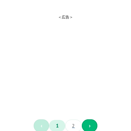
＜広告＞
‹
1
2
›