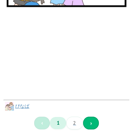
ぴなぱ
‹
1
2
›