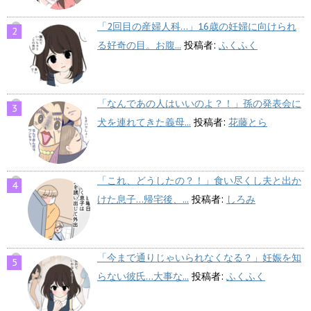
「2回目の産婦人科…」16歳の妊婦に向けられ
る好奇の目。お腹...
投稿者:
ふくふく
「なんであの人はいいのよ？！」孫の発表会に
犬を連れてきた義母...
投稿者:
花藤とら
「これ、どうしたの？！」食い尽くし夫と出か
けた息子…帰宅後、...
投稿者:
しろみ
「今まで通りじゃいられなくなる？」妊娠を知
らない彼氏…大事な...
投稿者:
ふくふく