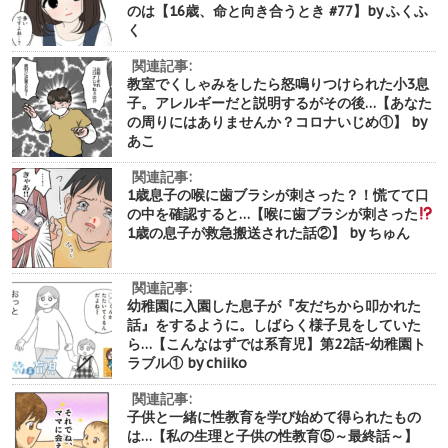
のは【16歳、命と向き合うとき #77】by ふくふ
く
関連記事:
教室でくしゃみをしたら怒鳴りつけられた小3息
子。アレルギーだと説明するがその後…【あなた
の周りにはありませんか？コロナいじめ①】 by
あこ
関連記事:
1歳息子の喉に歯ブラシが刺さった？！慌てて口
の中を確認すると…【喉に歯ブラシが刺さった
1歳の息子が救急搬送された話②】 by ちゅん
関連記事:
幼稚園に入園した息子が『友だちから叩かれた
話』をするように。しばらく様子見をしていた
ら…【こんなはずでは系育児】第22話-幼稚園ト
ラブル① by chiiko
関連記事:
子供と一緒に性教育を学び始めて得られたもの
は…【私の生理と子供の性教育⑤～最終話～】