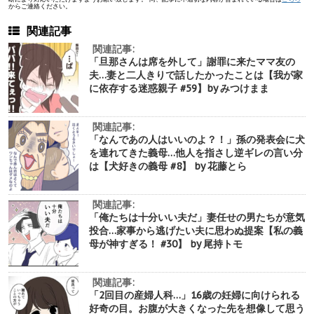
からご連絡ください。
関連記事
関連記事:
「旦那さんは席を外して」謝罪に来たママ友の
夫…妻と二人きりで話したかったことは【我が家
に依存する迷惑親子 #59】by みつけまま
関連記事:
「なんであの人はいいのよ？！」孫の発表会に犬
を連れてきた義母…他人を指さし逆ギレの言い分
は【犬好きの義母 #8】 by 花藤とら
関連記事:
「俺たちは十分いい夫だ」妻任せの男たちが意気
投合…家事から逃げたい夫に思わぬ提案【私の義
母が神すぎる！ #30】 by 尾持トモ
関連記事:
「2回目の産婦人科…」16歳の妊婦に向けられる
好奇の目。お腹が大きくなった先を想像して思う