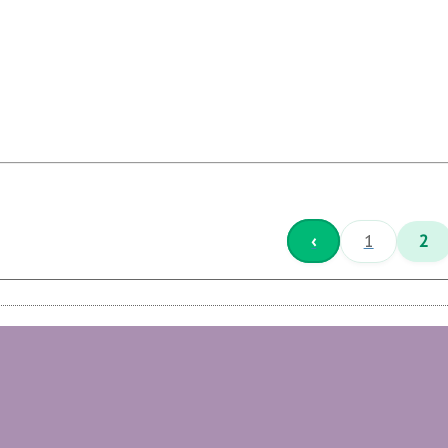
‹
1
2