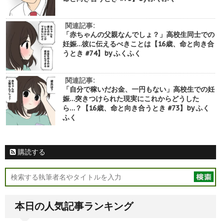
関連記事:
「赤ちゃんの父親なんでしょ？」高校生同士での
妊娠…彼に伝えるべきことは【16歳、命と向き合
うとき #74】by ふくふく
関連記事:
「自分で稼いだお金、一円もない」高校生での妊
娠…突きつけられた現実にこれからどうした
ら…？【16歳、命と向き合うとき #73】by ふく
ふく
購読する
本日の人気記事ランキング