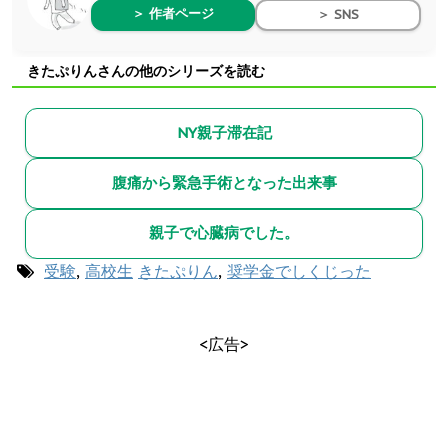
＞ 作者ページ
＞ SNS
きたぷりんさんの他のシリーズを読む
NY親子滞在記
腹痛から緊急手術となった出来事
親子で心臓病でした。
受験
,
高校生
きたぷりん
,
奨学金でしくじった
<広告>