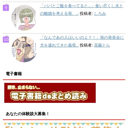
「パパとご飯を食べてると…」食い尽くし夫と
の離婚を考える母、...
投稿者:
しろみ
「なんであの人はいいのよ？！」孫の発表会に
犬を連れてきた義母...
投稿者:
花藤とら
電子書籍
あなたの体験談大募集！