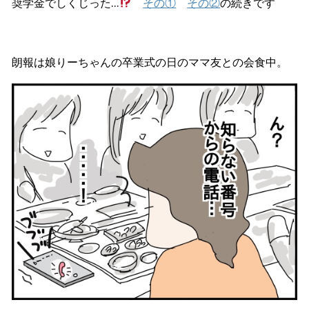
奨学金でしくじった…
その①
その②
の続きです
朗報は娘りーちゃんの卒業式の日のママ友との会食中。