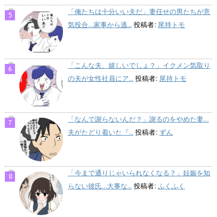
「俺たちは十分いい夫だ」妻任せの男たちが意
気投合…家事から逃...
投稿者:
尾持トモ
「こんな夫、嬉しいでしょ？」イクメン気取り
の夫が女性社員にア...
投稿者:
尾持トモ
「なんで謝らないんだ？」謝るのをやめた妻…
夫がたどり着いた『...
投稿者:
ずん
「今まで通りじゃいられなくなる？」妊娠を知
らない彼氏…大事な...
投稿者:
ふくふく