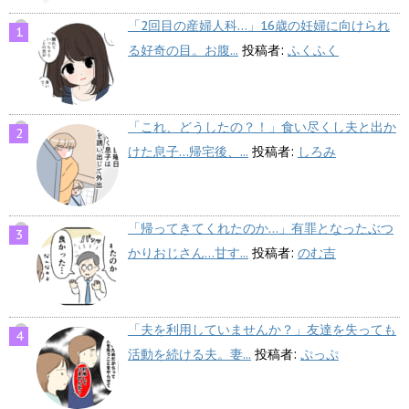
「2回目の産婦人科…」16歳の妊婦に向けられ
る好奇の目。お腹...
投稿者:
ふくふく
「これ、どうしたの？！」食い尽くし夫と出か
けた息子…帰宅後、...
投稿者:
しろみ
「帰ってきてくれたのか…」有罪となったぶつ
かりおじさん…甘す...
投稿者:
のむ吉
「夫を利用していませんか？」友達を失っても
活動を続ける夫。妻...
投稿者:
ぷっぷ