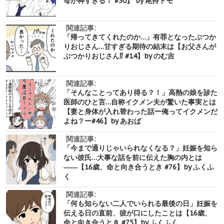
母が神すぎる！ #30】 by 尾持トモ
関連記事:
「帰ってきてくれたのか…」有罪となったぶつか
りおじさん…甘すぎる期待の結末は【お父さんが
ぶつかりおじさん⁉︎ #14】by のむ吉
関連記事:
「そんなことってあり得る？！」高熱の娘を診た
医師のひと言…自称イクメン夫が驚いた事実とは
【妻と身体が入れ替わった話ー俺ってイクメンだ
よね？ー#46】by あおば
関連記事:
「今まで通りじゃいられなくなる？」妊娠を知ら
ない彼氏…大事な話を前に伝えた胸の内とは
――【16歳、命と向き合うとき #76】by ふくふ
く
関連記事:
「何も知らない二人でいられる最後の日」妊娠を
伝える日の直前、彼が口にしたことは【16歳、
命と向き合うとき #75】by ふくふく