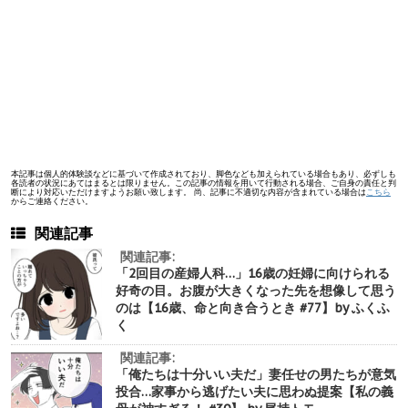
本記事は個人的体験談などに基づいて作成されており、脚色なども加えられている場合もあり、必ずしも
各読者の状況にあてはまるとは限りません。この記事の情報を用いて行動される場合、ご自身の責任と判
断により対応いただけますようお願い致します。 尚、記事に不適切な内容が含まれている場合は
こちら
からご連絡ください。
関連記事
関連記事:
「2回目の産婦人科…」16歳の妊婦に向けられる
好奇の目。お腹が大きくなった先を想像して思う
のは【16歳、命と向き合うとき #77】by ふくふ
く
関連記事:
「俺たちは十分いい夫だ」妻任せの男たちが意気
投合…家事から逃げたい夫に思わぬ提案【私の義