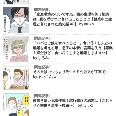
関連記事:
「家庭環境のせいですね」娘の生理を笑う塾講
師…親を呼びつけ言い出したことは【授業中に生
理と言わされた娘の話 #6】 by yuiko
関連記事:
「パパとご飯を食べてると…」食い尽くし夫との
離婚を考える母、息子の本音に言葉を失う【専業
主婦だけど、食い尽くし夫と離婚します #44】
by しろみ
関連記事:
その日はいつもより先生の片付け方が丁寧で…
by まいこんぶ
関連記事:
歯磨き嫌い克服作戦！試行錯誤の結末は【こじら
せ☆歯磨き道場〜後編〜】 by はしゆ