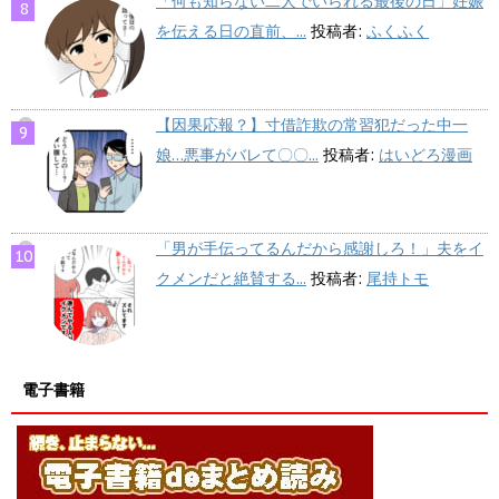
「何も知らない二人でいられる最後の日」妊娠
を伝える日の直前、...
投稿者:
ふくふく
【因果応報？】寸借詐欺の常習犯だった中一
娘…悪事がバレて〇〇...
投稿者:
はいどろ漫画
「男が手伝ってるんだから感謝しろ！」夫をイ
クメンだと絶賛する...
投稿者:
尾持トモ
電子書籍