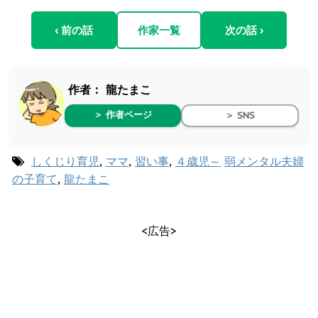
‹ 前の話
作家一覧
次の話 ›
作者：
龍たまこ
＞ 作者ページ
＞ SNS
しくじり育児
,
ママ
,
習い事
,
４歳児～
弱メンタル夫婦
の子育て
,
龍たまこ
<広告>