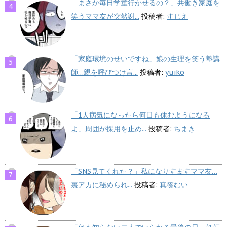
「まさか毎日学童行かせるの？」共働き家庭を
笑うママ友が突然謝...
投稿者:
すじえ
「家庭環境のせいですね」娘の生理を笑う塾講
師…親を呼びつけ言...
投稿者:
yuiko
「1人病気になったら何日も休むようになる
よ」周囲が採用を止め...
投稿者:
ちまき
「SNS見てくれた？」私になりすますママ友…
裏アカに秘められ...
投稿者:
真篠むい