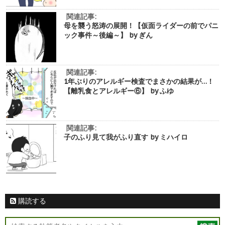
関連記事:
母を襲う怒涛の展開！【仮面ライダーの前でパニ
ック事件～後編～】 by ぎん
関連記事:
1年ぶりのアレルギー検査でまさかの結果が…！
【離乳食とアレルギー⑥】 by ふゆ
関連記事:
子のふり見て我がふり直す by ミハイロ
購読する