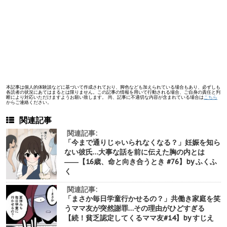
本記事は個人的体験談などに基づいて作成されており、脚色なども加えられている場合もあり、必ずしも
各読者の状況にあてはまるとは限りません。この記事の情報を用いて行動される場合、ご自身の責任と判
断により対応いただけますようお願い致します。 尚、記事に不適切な内容が含まれている場合は
こちら
からご連絡ください。
関連記事
関連記事:
「今まで通りじゃいられなくなる？」妊娠を知ら
ない彼氏…大事な話を前に伝えた胸の内とは
――【16歳、命と向き合うとき #76】by ふくふ
く
関連記事:
「まさか毎日学童行かせるの？」共働き家庭を笑
うママ友が突然謝罪…その理由がひどすぎる
【続！貧乏認定してくるママ友#14】by すじえ