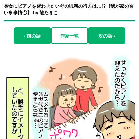
長女にピアノを習わせたい母の思惑の行方は…!?【我が家の習
い事事情①】 by 龍たまこ
‹ 前の話
作家一覧
次の話 ›