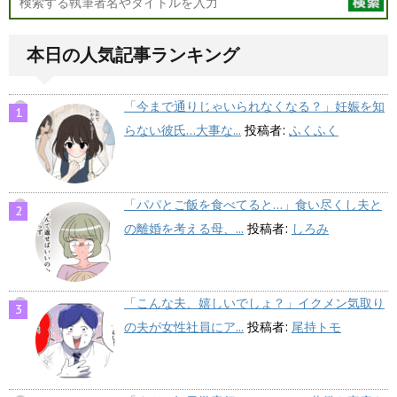
本日の人気記事ランキング
「今まで通りじゃいられなくなる？」妊娠を知
らない彼氏…大事な...
投稿者:
ふくふく
「パパとご飯を食べてると…」食い尽くし夫と
の離婚を考える母、...
投稿者:
しろみ
「こんな夫、嬉しいでしょ？」イクメン気取り
の夫が女性社員にア...
投稿者:
尾持トモ