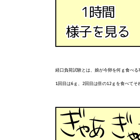
経口負荷試験とは、娘が今卵を何ｇ食べる
1回目は6ｇ、2回目は倍の12ｇを食べて