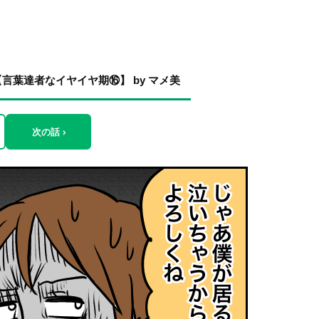
葉達者なイヤイヤ期⑯】 by マメ美
次の話 ›