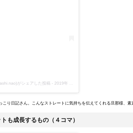
kashi.nao)がシェアした投稿
-
2019年 1月月7日午後7時23分PST
っこり日記さん。こんなストレートに気持ちを伝えてくれる旦那様、素
ットも成長するもの（４コマ）