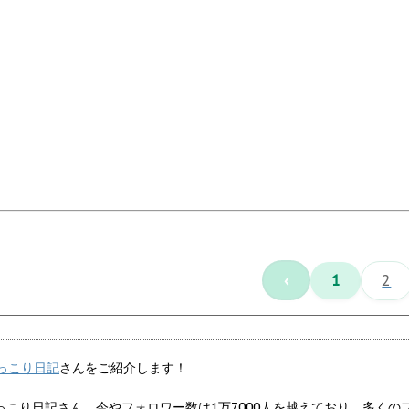
‹
1
2
っこり日記
さんをご紹介します！
ほっこり日記さん。今やフォロワー数は1万7000人を越えており、多く