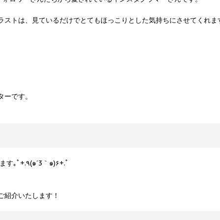
ラストは、見ているだけでとてもほっこりとした気持ちにさせてくれま
。
ターです。
日常で出会ったこと、家族のこと、面白かったことなどをイラストでほっこりほのぼのをモットーにpostしていきます｡ﾟ+.٩(๑´3｀๑)۶+.ﾟ
ご紹介いたします！