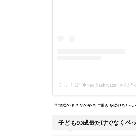
ほっこり日記✱Nao Kashiwazakiさん(@
旦那様のまさかの発言に驚きを隠せないほ
子どもの成長だけでなくペ