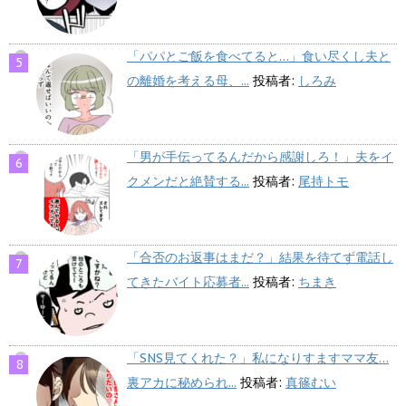
「パパとご飯を食べてると…」食い尽くし夫と
の離婚を考える母、...
投稿者:
しろみ
「男が手伝ってるんだから感謝しろ！」夫をイ
クメンだと絶賛する...
投稿者:
尾持トモ
「合否のお返事はまだ？」結果を待てず電話し
てきたバイト応募者...
投稿者:
ちまき
「SNS見てくれた？」私になりすますママ友…
裏アカに秘められ...
投稿者:
真篠むい