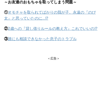
～お友達のおもちゃを取ってしまう問題～
①
オモチャを取られてばかりの我が子。永遠の『のび
太』と思っていたのに…!?
②
2歳への『貸し借りルールの教え方』これでいいの!?
③
誰にも相談できなかった息子のトラブル
＜広告＞