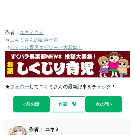
作者：
ユキミさん
⇒
ユキミさんの記事一覧
⇒
しくじり育児エピソード大募集！
★
フォロー
してユキミさんの最新記事をチェック！
‹ 前の話
作家一覧
次の話 ›
作者：
ユキミ