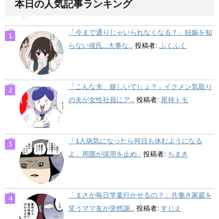
本日の人気記事ランキング
「今まで通りじゃいられなくなる？」妊娠を知
らない彼氏…大事な...
投稿者:
ふくふく
「こんな夫、嬉しいでしょ？」イクメン気取り
の夫が女性社員にア...
投稿者:
尾持トモ
「1人病気になったら何日も休むようになる
よ」周囲が採用を止め...
投稿者:
ちまき
「まさか毎日学童行かせるの？」共働き家庭を
笑うママ友が突然謝...
投稿者:
すじえ