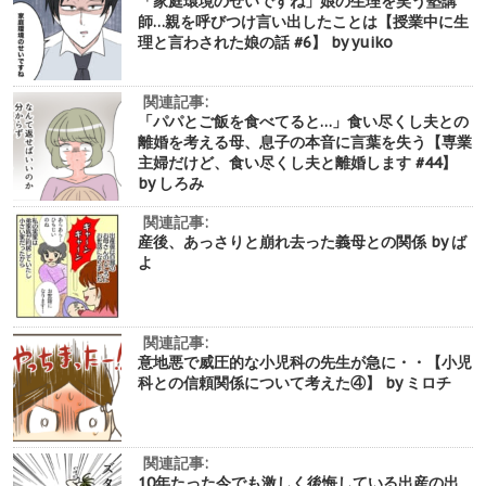
「家庭環境のせいですね」娘の生理を笑う塾講
師…親を呼びつけ言い出したことは【授業中に生
理と言わされた娘の話 #6】 by yuiko
関連記事:
「パパとご飯を食べてると…」食い尽くし夫との
離婚を考える母、息子の本音に言葉を失う【専業
主婦だけど、食い尽くし夫と離婚します #44】
by しろみ
関連記事:
産後、あっさりと崩れ去った義母との関係 by ば
よ
関連記事:
意地悪で威圧的な小児科の先生が急に・・【小児
科との信頼関係について考えた④】 by ミロチ
関連記事:
10年たった今でも激しく後悔している出産の出