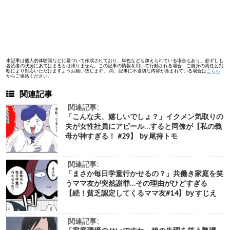
本記事は個人的体験談などに基づいて作成されており、脚色なども加えられている場合もあり、必ずしも
各読者の状況にあてはまるとは限りません。この記事の情報を用いて行動される場合、ご自身の責任と判
断により対応いただけますようお願い致します。 尚、記事に不適切な内容が含まれている場合は
こちら
からご連絡ください。
関連記事
関連記事:
「こんな夫、嬉しいでしょ？」イクメン気取りの
夫が女性社員にアピール…すると同僚が【私の義
母が神すぎる！ #29】 by 尾持トモ
関連記事:
「まさか毎日学童行かせるの？」共働き家庭を笑
うママ友が突然謝罪…その理由がひどすぎる
【続！貧乏認定してくるママ友#14】by すじえ
関連記事: