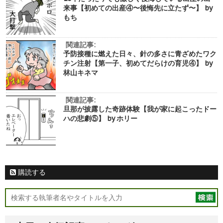
来事【初めての出産④〜後悔先に立たず〜】 by
もち
関連記事:
予防接種に燃えた日々、針の多さに青ざめたワク
チン注射【第一子、初めてだらけの育児④】 by
林山キネマ
関連記事:
旦那が披露した奇跡体験【我が家に起こったドー
ハの悲劇⑤】 by ホリー
購読する