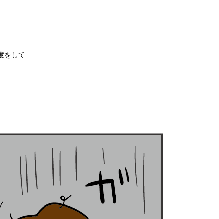
度をして
。