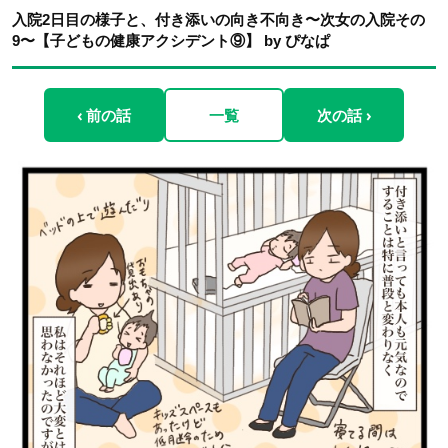
入院2日目の様子と、付き添いの向き不向き〜次女の入院その
9〜【子どもの健康アクシデント⑨】 by ぴなぱ
‹ 前の話
一覧
次の話 ›