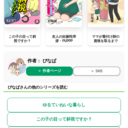
この子の目って斜
友人の妊娠性痒
ママが着付け師の
視ですか？
疹・PUPPP
資格を取るまで
作者：
ぴなぱ
＞ 作者ページ
＞ SNS
ぴなぱさんの他のシリーズを読む
ゆるていねいな暮らし
この子の目って斜視ですか？