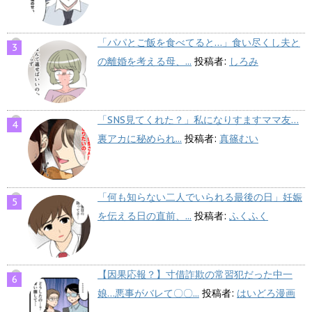
「パパとご飯を食べてると…」食い尽くし夫と
の離婚を考える母、...
投稿者:
しろみ
「SNS見てくれた？」私になりすますママ友…
裏アカに秘められ...
投稿者:
真篠むい
「何も知らない二人でいられる最後の日」妊娠
を伝える日の直前、...
投稿者:
ふくふく
【因果応報？】寸借詐欺の常習犯だった中一
娘…悪事がバレて〇〇...
投稿者:
はいどろ漫画