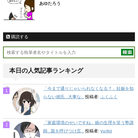
あゆたろう
購読する
本日の人気記事ランキング
「今まで通りじゃいられなくなる？」妊娠を知
らない彼氏…大事な...
投稿者:
ふくふく
「家庭環境のせいですね」娘の生理を笑う塾講
師…親を呼びつけ言...
投稿者:
yuiko